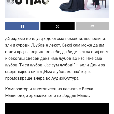
„Страдаме во илузија дека сме немоќни, неспремни,
зли и сурови. Љубов е лекот. Секој сам може да им
стави крај на војните во себе, да биде лек за овој свет
и секогаш свесен дека има љубов во нас. Ние сме
љубов. Ти си љубов. Јас сум љубов!“ – вели Дани за
својот најнов сингл „Има љубов во нас“ кој го
промовираше вчера во АудиоКултура.
Композитор и текстописец на песната е Весна
Малинова, а аранжманот е на Јордан Манов.