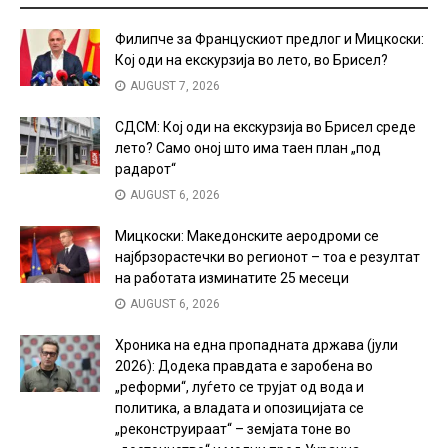
Филипче за Францускиот предлог и Мицкоски:
Кој оди на екскурзија во лето, во Брисел?
AUGUST 7, 2026
СДСМ: Кој оди на екскурзија во Брисел среде
лето? Само оној што има таен план „под
радарот“
AUGUST 6, 2026
Мицкоски: Македонските аеродроми се
најбрзорастечки во регионот – тоа е резултат
на работата изминатите 25 месеци
AUGUST 6, 2026
Хроника на една пропадната држава (јули
2026): Додека правдата е заробена во
„реформи“, луѓето се трујат од вода и
политика, а владата и опозицијата се
„реконструираат“ – земјата тоне во