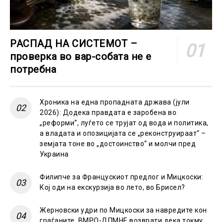
РАСПАД НА СИСТЕМОТ –
проверка во вар-собата не е
потребна
Хроника на една пропадната држава (јули
2026): Додека правдата е заробена во
„реформи“, луѓето се трујат од вода и политика,
а владата и опозицијата се „реконструираат“ –
земјата тоне во „достоинство“ и молчи пред
Украина
Филипче за Францускиот предлог и Мицкоски:
Кој оди на екскурзија во лето, во Брисел?
Жерновски удри по Мицкоски за навредите кон
граѓаните, ВМРО-ДПМНЕ возврати дека токму