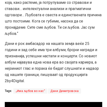
која, како растеме, ја потрупуваме со стравови и
ставови… интелектуални анализи и прагматични
одговори… Љубовта е свеста и единствената причина
што постоиме. Кога се губиме, насока да се
пронајдеме. Сите сме љубов. Ти си љубов. Јас сум
љубов.“
Дани е рок амбасадор на нашата земја веќе 25
години и зад себе има три албуми, бројни награди и
признанија, успешни настапи и концерти. Со новиот
албум најавува една нова ера во својата кариера, а
нејзиниот глас и порака ќе бидат слушнати и надвор
од нашите граници, пишуваат од продукцијата
2by4Digital.
Tags:
„Има љубов во нас”
Дани Димитровска