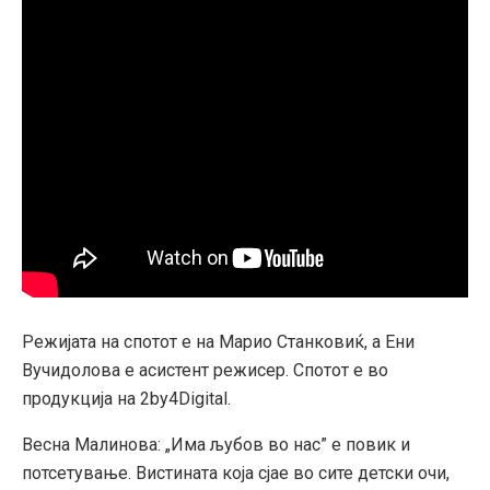
Режијата на спотот е на Марио Станковиќ, а Ени
Вучидолова е асистент режисер. Спотот е во
продукција на 2by4Digital.
Весна Малинова: „Има љубов во нас” е повик и
потсетување. Вистината која сјае во сите детски очи,