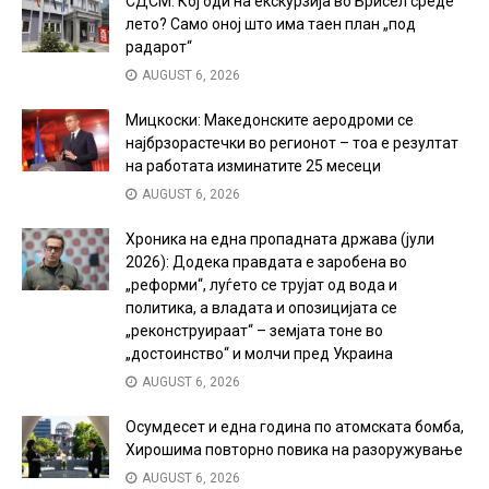
СДСМ: Кој оди на екскурзија во Брисел среде
лето? Само оној што има таен план „под
радарот“
AUGUST 6, 2026
Мицкоски: Македонските аеродроми се
најбрзорастечки во регионот – тоа е резултат
на работата изминатите 25 месеци
AUGUST 6, 2026
Хроника на една пропадната држава (јули
2026): Додека правдата е заробена во
„реформи“, луѓето се трујат од вода и
политика, а владата и опозицијата се
„реконструираат“ – земјата тоне во
„достоинство“ и молчи пред Украина
AUGUST 6, 2026
Осумдесет и една година по атомската бомба,
Хирошима повторно повика на разоружување
AUGUST 6, 2026