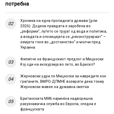
потребна
Хроника на една пропадната држава (јули
2026): Додека правдата е заробена во
„реформи“, луѓето се трујат од вода и политика,
а владата и опозицијата се „реконструираат“ –
земјата тоне во „достоинство“ и молчи пред
Украина
Филипче за Францускиот предлог и Мицкоски:
Кој оди на екскурзија во лето, во Брисел?
Жерновски удри по Мицкоски за навредите кон
граѓаните, ВМРО-ДПМНЕ возврати дека токму
Жерновски живее на државна сметка
Британската МИ6 најмоќна надворешна
разузнавачка служба во Европа, следна е
француската