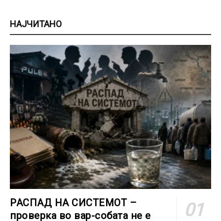
НАЈЧИТАНО
РАСПАД НА СИСТЕМОТ –
проверка во вар-собата не е