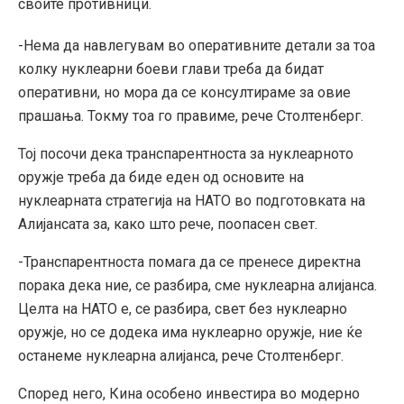
своите противници.
-Нема да навлегувам во оперативните детали за тоа
колку нуклеарни боеви глави треба да бидат
оперативни, но мора да се консултираме за овие
прашања. Токму тоа го правиме, рече Столтенберг.
Тој посочи дека транспарентноста за нуклеарното
оружје треба да биде еден од основите на
нуклеарната стратегија на НАТО во подготовката на
Алијансата за, како што рече, поопасен свет.
-Транспарентноста помага да се пренесе директна
порака дека ние, се разбира, сме нуклеарна алијанса.
Целта на НАТО е, се разбира, свет без нуклеарно
оружје, но се додека има нуклеарно оружје, ние ќе
останеме нуклеарна алијанса, рече Столтенберг.
Според него, Кина особено инвестира во модерно