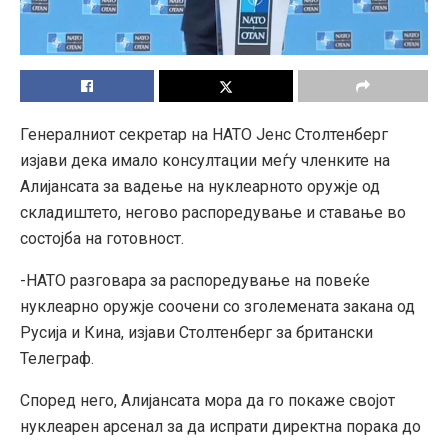
Генералниот секретар на НАТО Јенс Столтенберг
изјави дека имало консултации меѓу членките на
Алијансата за вадење на нуклеарното оружје од
складиштето, негово распоредување и ставање во
состојба на готовност.
-НАТО разговара за распоредување на повеќе
нуклеарно оружје соочени со зголемената закана од
Русија и Кина, изјави Столтенберг за британски
Телеграф.
Според него, Алијансата мора да го покаже својот
нуклеарен арсенал за да испрати директна порака до