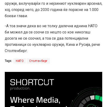
оружје, вклучувајќи го и нејзиниот нуклеарен арсенал,
кој, според него, до 2030 година ќе порасне на 1.000
боеви глави.
-А тоа значи дека во не толку далечна иднина НАТО
би можел да се соочи со нешто со кое никогаш
досега не се соочил, а тоа се два потенцијални
противници со нуклеарно оружје, Кина и Русија, рече
Столтенберг.
Tags:
НАТО
Столтенберг