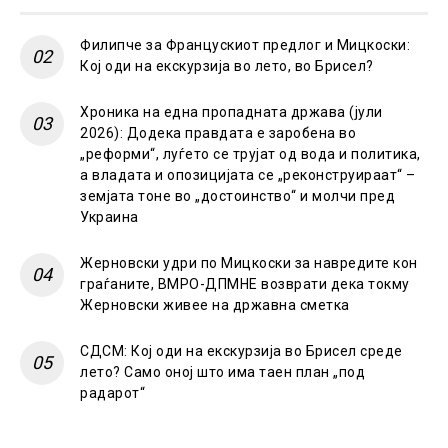
Филипче за Францускиот предлог и Мицкоски:
Кој оди на екскурзија во лето, во Брисел?
Хроника на една пропадната држава (јули
2026): Додека правдата е заробена во
„реформи“, луѓето се трујат од вода и политика,
а владата и опозицијата се „реконструираат“ –
земјата тоне во „достоинство“ и молчи пред
Украина
Жерновски удри по Мицкоски за навредите кон
граѓаните, ВМРО-ДПМНЕ возврати дека токму
Жерновски живее на државна сметка
СДСМ: Кој оди на екскурзија во Брисел среде
лето? Само оној што има таен план „под
радарот“