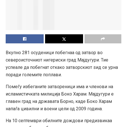
Вкупно 281 осуденици побегнаа од затвор во
североисточниот нигериски град Мајдугури. Тие
успеале да побегнат откако затворскиот ѕид се урна
поради големите поплави.
Помеѓу избеганите затвореници има и членови на
исламистичката милиција Боко Харам. Мајдугури е
главен град на државата Борно, каде Боко Харам
напаѓа цивилни и воени цели од 2009 година.
На 10 септември обилните дождови предизвикаа