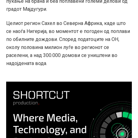
пукање на брана и беа поплавени големи делови од
градот Мајдугури.
Целиот регион Сахел во Северна Африка, каде што
се наоѓа Нигерија, во моментот е погоден од поплави
по обилните дождови. Според податоците на ОН,
околу половина милион луѓе во регионот се
раселени, а над 300.000 домови се уништени во
надојдената вода.