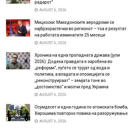
радарот“
AUGUST 6, 2026
Мицкоски: Македонските аеродроми се
најбрзорастечки во регионот – тоа е резултат
на работата изминатите 25 месеци
AUGUST 6, 2026
Хроника на една пропадната држава (јули
2026): Додека правдата е заробена во
„реформи“, луѓето се трујат од вода и
политика, а владата и опозицијата се
„реконструираат“ – земјата тоне во
„достоинство“ и молчи пред Украина
AUGUST 6, 2026
Осумдесет и една година по атомската бомба,
Хирошима повторно повика на разоружување
AUGUST 6, 2026