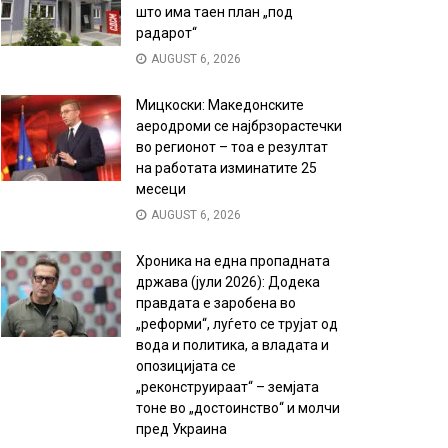
што има таен план „под
радарот“
AUGUST 6, 2026
Мицкоски: Македонските
аеродроми се најбрзорастечки
во регионот – тоа е резултат
на работата изминатите 25
месеци
AUGUST 6, 2026
Хроника на една пропадната
држава (јули 2026): Додека
правдата е заробена во
„реформи“, луѓето се трујат од
вода и политика, а владата и
опозицијата се
„реконструираат“ – земјата
тоне во „достоинство“ и молчи
пред Украина