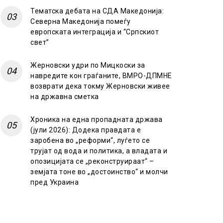
Тематска дебата на СДА Македонија:
Северна Македонија помеѓу
европската интеграција и “Српскиот
свет”
Жерновски удри по Мицкоски за
навредите кон граѓаните, ВМРО-ДПМНЕ
возврати дека токму Жерновски живее
на државна сметка
Хроника на една пропадната држава
(јули 2026): Додека правдата е
заробена во „реформи“, луѓето се
трујат од вода и политика, а владата и
опозицијата се „реконструираат“ –
земјата тоне во „достоинство“ и молчи
пред Украина