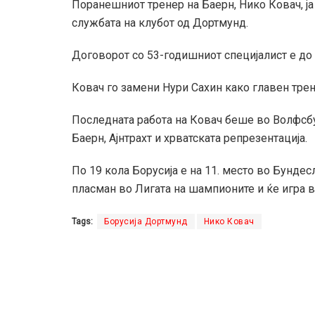
Поранешниот тренер на Баерн, Нико Ковач, ја 
службата на клубот од Дортмунд.
Договорот со 53-годишниот специјалист е до 
Ковач го замени Нури Сахин како главен трене
Последната работа на Ковач беше во Волфсбу
Баерн, Ајнтрахт и хрватската репрезентација.
По 19 кола Борусија е на 11. место во Бундес
пласман во Лигата на шампионите и ќе игра в
Tags:
Борусија Дортмунд
Нико Ковач