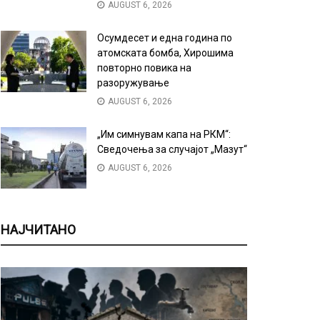
AUGUST 6, 2026
Осумдесет и една година по
атомската бомба, Хирошима
повторно повика на
разоружување
AUGUST 6, 2026
„Им симнувам капа на РКМ“:
Сведочења за случајот „Мазут“
AUGUST 6, 2026
НАЈЧИТАНО