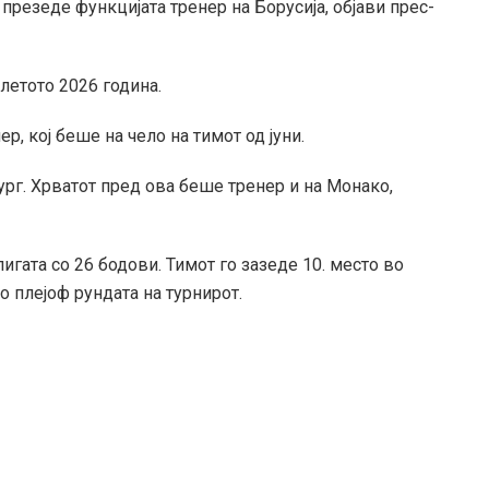
презеде функцијата тренер на Борусија, објави прес-
летото 2026 година.
р, кој беше на чело на тимот од јуни.
рг. Хрватот пред ова беше тренер и на Монако,
лигата со 26 бодови. Тимот го зазеде 10. место во
о плејоф рундата на турнирот.