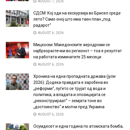
AUGUST 7, 2026
СДСМ: Кој оди на екскурзија во Брисел среде
лето? Само оној што има таен план „под
радарот“
AUGUST 6, 2026
Мицкоски: Македонските аеродроми се
најбрзорастечки во регионот – тоа е резултат
на работата изминатите 25 месеци
AUGUST 6, 2026
Хроника на една пропадната држава (јули
2026): Додека правдата е заробена во
„реформи“, луѓето се трујат од вода и
политика, а владата и опозицијата се
„реконструираат“ – земјата тоне во
„достоинство“ и молчи пред Украина
AUGUST 6, 2026
Осумдесет и една година по атомската бомба,