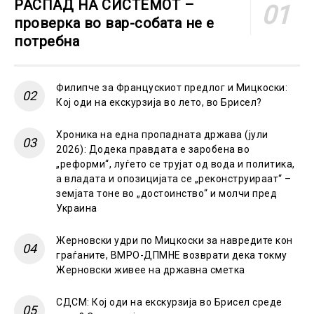
РАСПАД НА СИСТЕМОТ –
проверка во вар-собата не е
потребна
Филипче за Францускиот предлог и Мицкоски:
Кој оди на екскурзија во лето, во Брисел?
Хроника на една пропадната држава (јули
2026): Додека правдата е заробена во
„реформи“, луѓето се трујат од вода и политика,
а владата и опозицијата се „реконструираат“ –
земјата тоне во „достоинство“ и молчи пред
Украина
Жерновски удри по Мицкоски за навредите кон
граѓаните, ВМРО-ДПМНЕ возврати дека токму
Жерновски живее на државна сметка
СДСМ: Кој оди на екскурзија во Брисел среде