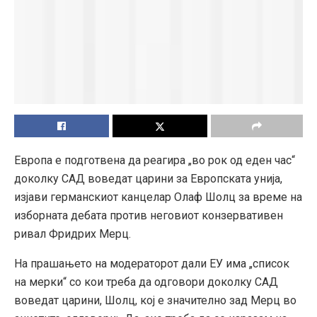
Европа е подготвена да реагира „во рок од еден час“
доколку САД воведат царини за Европската унија,
изјави германскиот канцелар Олаф Шолц за време на
изборната дебата против неговиот конзервативен
ривал Фридрих Мерц.
На прашањето на модераторот дали ЕУ има „список
на мерки“ со кои треба да одговори доколку САД
воведат царини, Шолц, кој е значително зад Мерц во