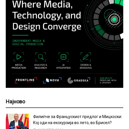
Најново
Филипче за Францускиот предлог и Мицкоски:
Кој оди на екскурзија во лето, во Брисел?