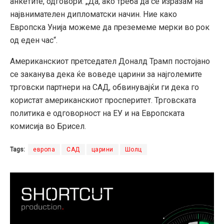
анкетите, одговори: „Да, ако треба да се изразам на
највнимателен дипломатски начин. Ние како
Европска Унија можеме да преземеме мерки во рок
од еден час“.
Американскиот претседател Доналд Трамп постојано
се заканува дека ќе воведе царини за најголемите
трговски партнери на САД, обвинувајќи ги дека го
користат американскиот просперитет. Трговската
политика е одговорност на ЕУ и на Европската
комисија во Брисел.
Tags:
европа
САД
царини
Шолц