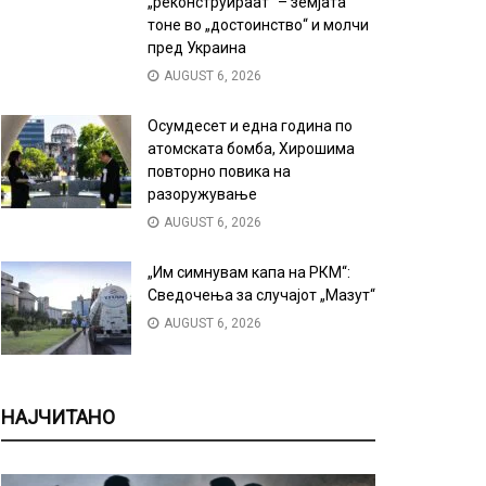
„реконструираат“ – земјата
тоне во „достоинство“ и молчи
пред Украина
AUGUST 6, 2026
Осумдесет и една година по
атомската бомба, Хирошима
повторно повика на
разоружување
AUGUST 6, 2026
„Им симнувам капа на РКМ“:
Сведочења за случајот „Мазут“
AUGUST 6, 2026
НАЈЧИТАНО