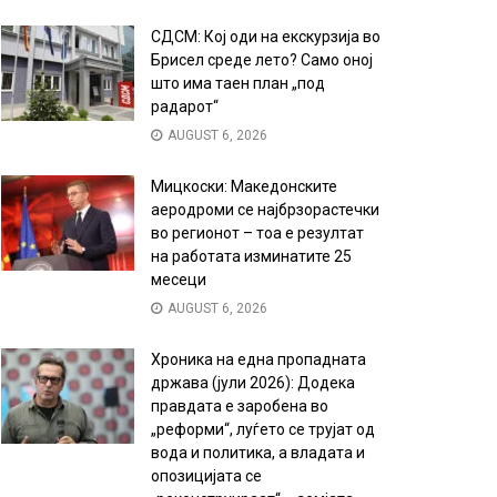
СДСМ: Кој оди на екскурзија во
Брисел среде лето? Само оној
што има таен план „под
радарот“
AUGUST 6, 2026
Мицкоски: Македонските
аеродроми се најбрзорастечки
во регионот – тоа е резултат
на работата изминатите 25
месеци
AUGUST 6, 2026
Хроника на една пропадната
држава (јули 2026): Додека
правдата е заробена во
„реформи“, луѓето се трујат од
вода и политика, а владата и
опозицијата се