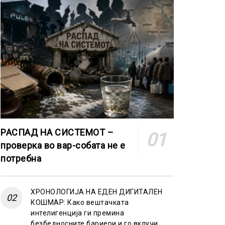
РАСПАД НА СИСТЕМОТ –
проверка во вар-собата не е
потребна
ХРОНОЛОГИЈА НА ЕДЕН ДИГИТАЛЕН
КОШМАР: Како вештачката
интелигенција ги премина
безбедносните бариери и го вклучи