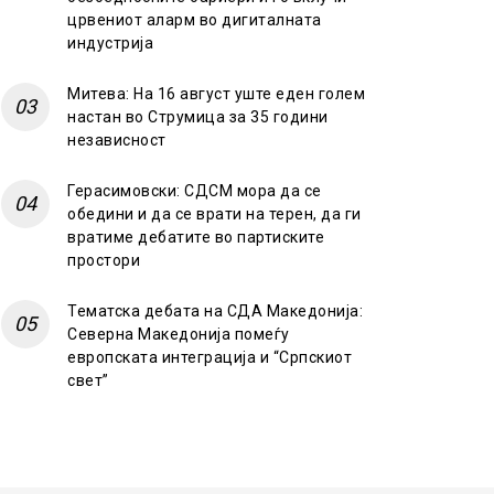
црвениот аларм во дигиталната
индустрија
Митева: На 16 август уште еден голем
настан во Струмица за 35 години
независност
Герасимовски: СДСМ мора да се
обедини и да се врати на терен, да ги
вратиме дебатите во партиските
простори
Тематска дебата на СДА Македонија:
Северна Македонија помеѓу
европската интеграција и “Српскиот
свет”