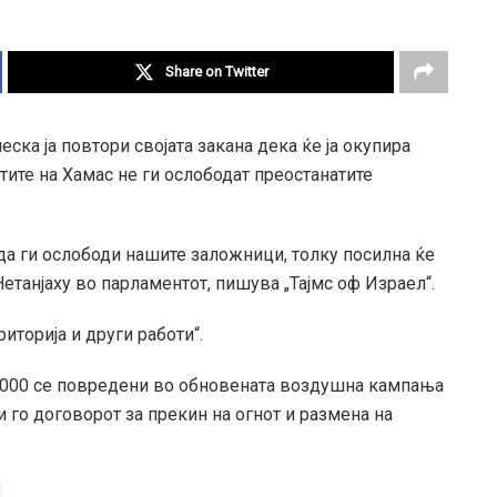
Share on Twitter
ска ја повтори својата закана дека ќе ја окупира
нтите на Хамас не ги ослободат преостанатите
а ги ослободи нашите заложници, толку посилна ќе
етанјаху во парламентот, пишува „Тајмс оф Израел“.
риторија и други работи“.
1.000 се повредени во обновената воздушна кампања
и го договорот за прекин на огнот и размена на