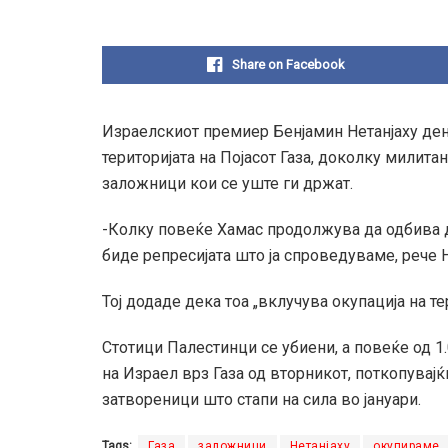
Share on Facebook
Израелскиот премиер Бенјамин Нетанјаху дене
територијата на Појасот Газа, доколку милита
заложници кои се уште ги држат.
-Колку повеќе Хамас продолжува да одбива д
биде репресијата што ја спроведуваме, рече Н
Тој додаде дека тоа „вклучува окупација на те
Стотици Палестинци се убиени, а повеќе од 
на Израел врз Газа од вторникот, поткопувајќ
затвореници што стапи на сила во јануари.
Tags:
Газа
заложници
Нетанјаху
окупираме