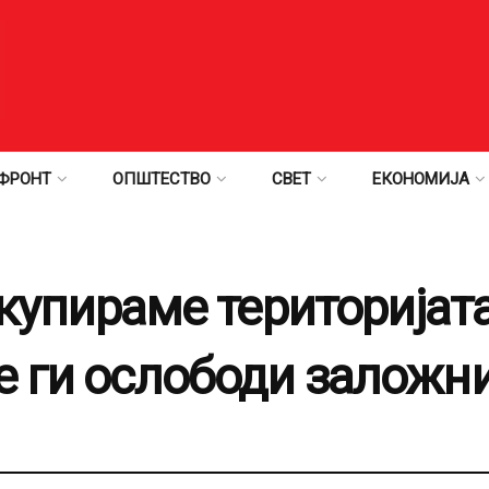
ФРОНТ
ОПШТЕСТВО
СВЕТ
ЕКОНОМИЈА
окупираме територијата
е ги ослободи заложн