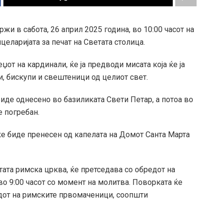
жи в сабота, 26 април 2025 година, во 10:00 часот на
еларијата за печат на Светата столица.
от на кардинали, ќе ја предводи мисата која ќе ја
и, бискупи и свештеници од целиот свет.
биде однесено во базиликата Свети Петар, а потоа во
е погребан.
 ќе биде пренесен од капелата на Домот Санта Марта
ата римска црква, ќе претседава со обредот на
во 9:00 часот со момент на молитва. Поворката ќе
дот на римските првомаченици, соопшти