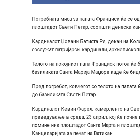
Погребната миса за папата Франциск ќе се одр
плоштадот Свети Петар, соопшти денеска канц
Кардиналот Џовани Батиста Ре, декан на Колеџ
сослужат патријарси, кардинали, архиепископ
Телото на покојниот папа Франциск потоа ќе 
базиликата Санта Марија Маџоре каде ќе бид
Пред погребот, ковчегот со телото на папата
до базиликата Свети Петар.
Кардиналот Кевин Фарел, камерленго на Свет
преведување в среда, 23 април, кој ќе почне 
помине низ плоштадот Санта Марта и плошта
Канцеларијата за печат на Ватикан.