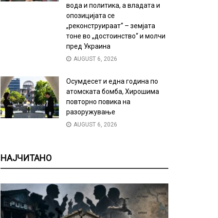
вода и политика, а владата и
опозицијата се
„реконструираат“ – земјата
тоне во „достоинство“ и молчи
пред Украина
AUGUST 6, 2026
Осумдесет и една година по
атомската бомба, Хирошима
повторно повика на
разоружување
AUGUST 6, 2026
НАЈЧИТАНО