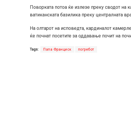
Поворката потоа ќе излезе преку сводот на 
ватиканската базилика преку централната вра
На олтарот на исповедта, кардиналот камерле
ќе почнат посетите за оддавање почит на поч
Tags:
Папа Франциск
погребот