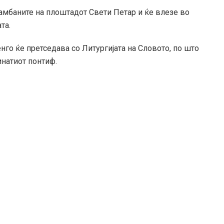
камбаните на плоштадот Свети Петар и ќе влезе во
та.
нго ќе претседава со Литургијата на Словото, по што
инатиот понтиф.