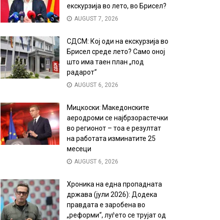
екскурзија во лето, во Брисел?
AUGUST 7, 2026
СДСМ: Кој оди на екскурзија во
Брисел среде лето? Само оној
што има таен план „под
радарот“
AUGUST 6, 2026
Мицкоски: Македонските
аеродроми се најбрзорастечки
во регионот – тоа е резултат
на работата изминатите 25
месеци
AUGUST 6, 2026
Хроника на една пропадната
држава (јули 2026): Додека
правдата е заробена во
„реформи“, луѓето се трујат од