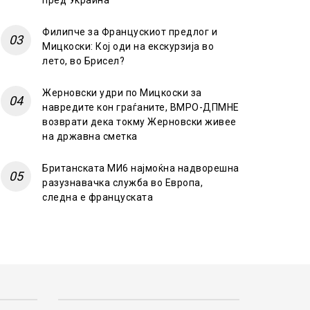
пред Украина
Филипче за Францускиот предлог и
Мицкоски: Кој оди на екскурзија во
лето, во Брисел?
Жерновски удри по Мицкоски за
навредите кон граѓаните, ВМРО-ДПМНЕ
возврати дека токму Жерновски живее
на државна сметка
Британската МИ6 најмоќна надворешна
разузнавачка служба во Европа,
следна е француската