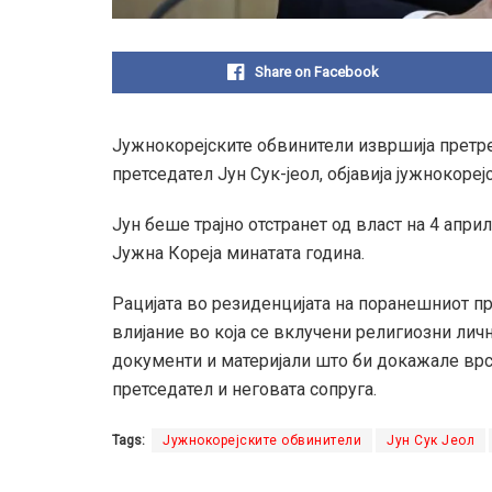
Share on Facebook
Јужнокорејските обвинители извршија претре
претседател Јун Сук-јеол, објавија јужнокоре
Јун беше трајно отстранет од власт на 4 апри
Јужна Кореја минатата година.
Рацијата во резиденцијата на поранешниот пр
влијание во која се вклучени религиозни лич
документи и материјали што би докажале врс
претседател и неговата сопруга.
Tags:
Јужнокорејските обвинители
Јун Сук Јеол