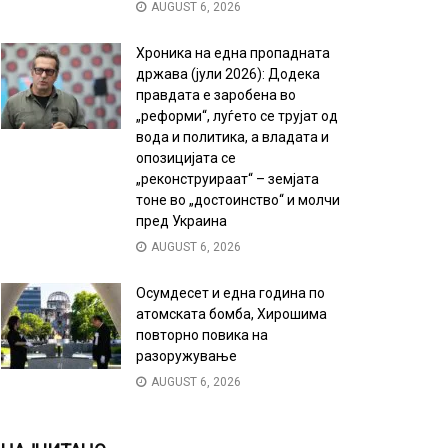
AUGUST 6, 2026
Хроника на една пропадната
држава (јули 2026): Додека
правдата е заробена во
„реформи“, луѓето се трујат од
вода и политика, а владата и
опозицијата се
„реконструираат“ – земјата
тоне во „достоинство“ и молчи
пред Украина
AUGUST 6, 2026
Осумдесет и една година по
атомската бомба, Хирошима
повторно повика на
разоружување
AUGUST 6, 2026