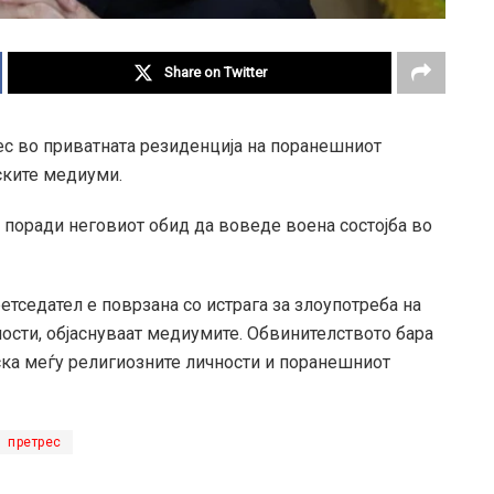
Share on Twitter
с во приватната резиденција на поранешниот
јските медиуми.
л поради неговиот обид да воведе воена состојба во
етседател е поврзана со истрага за злоупотреба на
ности, објаснуваат медиумите. Обвинителството бара
ка меѓу религиозните личности и поранешниот
претрес