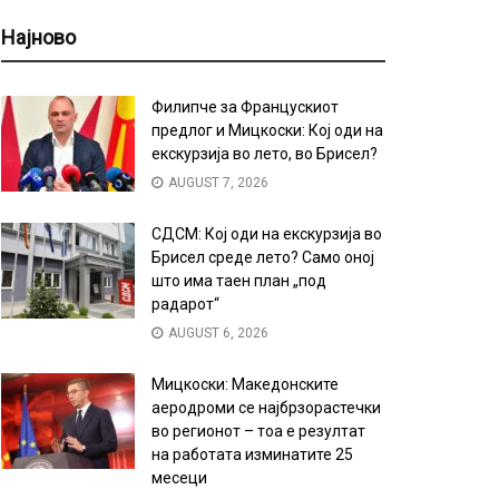
Најново
Филипче за Францускиот
предлог и Мицкоски: Кој оди на
екскурзија во лето, во Брисел?
AUGUST 7, 2026
СДСМ: Кој оди на екскурзија во
Брисел среде лето? Само оној
што има таен план „под
радарот“
AUGUST 6, 2026
Мицкоски: Македонските
аеродроми се најбрзорастечки
во регионот – тоа е резултат
на работата изминатите 25
месеци