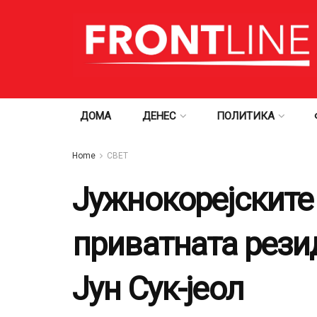
ДОМА
ДЕНЕС
ПОЛИТИКА
Home
СВЕТ
Јужнокорејските
приватната рези
Јун Сук-јеол