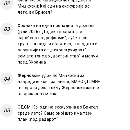
Филипче за Францускиот предлог и
Мицкоски: Кој оди на екскурзија во
лето, во Брисел?
Хроника на една пропадната држава
(јули 2026): Додека правдата е
заробена во „реформи“, луѓето се
трујат од вода и политика, а владата и
опозицијата се „реконструираат“ –
земјата тоне во „достоинство“ и молчи
пред Украина
Жерновски удри по Мицкоски за
навредите кон граѓаните, ВМРО-ДПМНЕ
возврати дека токму Жерновски живее
на државна сметка
СДСМ: Кој оди на екскурзија во Брисел
среде лето? Само оној што има таен
план „под радарот“