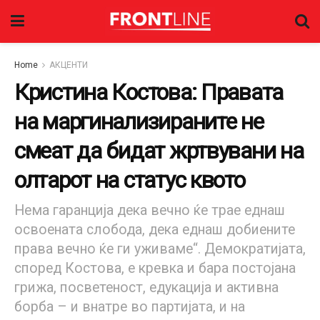
Home
АКЦЕНТИ
Кристина Костова: Правата
на маргинализираните не
смеат да бидат жртвувани на
олтарот на статус квото
Нема гаранција дека вечно ќе трае еднаш
освоената слобода, дека еднаш добиените
права вечно ќе ги уживаме“. Демократијата,
според Костова, е кревка и бара постојана
грижа, посветеност, едукација и активна
борба – и внатре во партијата, и на