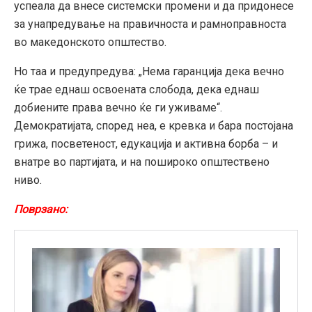
успеала да внесе системски промени и да придонесе
за унапредување на правичноста и рамноправноста
во македонското општество.
Но таа и предупредува: „Нема гаранција дека вечно
ќе трае еднаш освоената слобода, дека еднаш
добиените права вечно ќе ги уживаме“.
Демократијата, според неа, е кревка и бара постојана
грижа, посветеност, едукација и активна борба – и
внатре во партијата, и на пошироко општествено
ниво.
Поврзано: