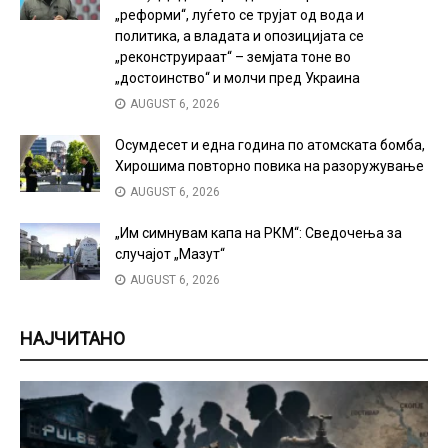
„реформи“, луѓето се трујат од вода и
политика, а владата и опозицијата се
„реконструираат“ – земјата тоне во
„достоинство“ и молчи пред Украина
AUGUST 6, 2026
Осумдесет и една година по атомската бомба,
Хирошима повторно повика на разоружување
AUGUST 6, 2026
„Им симнувам капа на РКМ“: Сведочења за
случајот „Мазут“
AUGUST 6, 2026
НАЈЧИТАНО