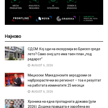
Најново
СДСМ: Кој оди на екскурзија во Брисел среде
лето? Само оној што има таен план „под
радарот“
AUGUST 6, 2026
Мицкоски: Македонските аеродроми се
најбрзорастечки во регионот – тоа е резултат
на работата изминатите 25 месеци
AUGUST 6, 2026
Хроника на една пропадната држава (јули
2026): Додека правдата е заробена во