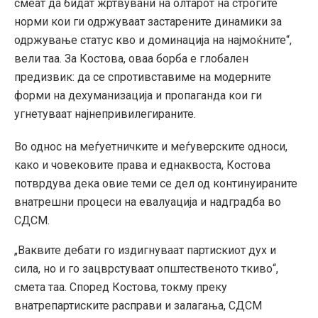
смеат да бидат жртвувани на олтарот на строгите
норми кои ги одржуваат застарените динамики за
одржување статус кво и доминација на најмоќните“,
вели таа. За Костова, оваа борба е глобален
предизвик: да се спротивставиме на модерните
форми на дехуманизација и пропаганда кои ги
угнетуваат најнепривилегираните.
Во однос на меѓуетничките и меѓуверските односи,
како и човековите права и еднаквоста, Костова
потврдува дека овие теми се дел од континуираните
внатрешни процеси на евалуација и надградба во
СДСМ.
„Ваквите дебати го издигнуваат партискиот дух и
сила, но и го зацврстуваат општественото ткиво“,
смета таа. Според Костова, токму преку
внатрепартиските расправи и залагања, СДСМ