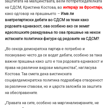
заштитата на малцинствата, вели потпретседателката
на СДСМ, Кристина Костова, во
интервју за Фронтлајн
,
како одговор на прашањето
–
Има ли
внатрепартиски дебати во СДСМ за теми како
родовата еднаквост, ова особено ако се земат
идеолошките разидувања по ова прашање на некои
истакнати политички фигури од редовите на СДСМ?
.
„Во секоја демократска партија е потребно и
посакувано често да се водат дебати, особено за така
важни прашања како што е тоа родовата еднаквост и
права на различни видови малцинства“, нагласува
Костова. Таа смета дека вистинската
социјалдемократска политика подразбира отвореност
за различни ставови, но и цврста заложба за заштита
на обесправените.
„Правата на сите, особено на маргинализираните, не