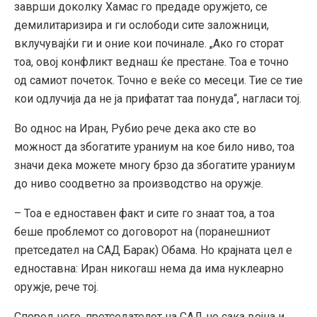
заврши доколку Хамас го предаде оружјето, се
демилитаризира и ги ослободи сите заложници,
вклучувајќи ги и оние кои починале. „Ако го сторат
тоа, овој конфликт веднаш ќе престане. Тоа е точно
од самиот почеток. Точно е веќе со месеци. Тие се тие
кои одлучија да не ја прифатат таа понуда“, нагласи тој.
Во однос на Иран, Рубио рече дека ако сте во
можност да збогатите ураниум на кое било ниво, тоа
значи дека можете многу брзо да збогатите ураниум
до ниво соодветно за производство на оружје.
– Тоа е едноставен факт и сите го знаат тоа, а тоа
беше проблемот со договорот на (поранешниот
претседател на САД Барак) Обама. Но крајната цел е
едноставна: Иран никогаш нема да има нуклеарно
оружје, рече тој.
Според него, претседателот на САД не сака војна и