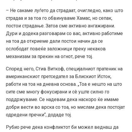
– Не сакаме луѓето да страдаат, очигледно, како што
страдаа и за тоа го обвинуваме Хамас, но сепак,
постои страдање. Затоа сме активно ангажирани.
Дури и додека разговарам со вас, активно работиме
на тоа да откриеме дали постои начин да се
ослободат повеќе заложници преку некаков
механизам за прекин на огнот, рече тој.
Според него, Стив Виткоф, специјалниот пратеник на
американскиот претседател за Блискиот Исток,
работи на тоа на дневна основа. „Тоа е нешто на што
сите сме многу фокусирани и сè уште силно го
поддржуваме. Се надевам дека наскоро ќе имаме
добри вести во врска со тоа, но мислам дека постојат
одредени пречки“, додаде тој.
Рубио рече дека конфликтот би можел веднаш да