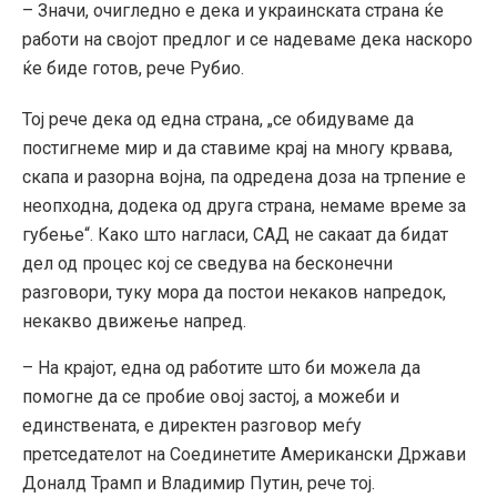
– Значи, очигледно е дека и украинската страна ќе
работи на својот предлог и се надеваме дека наскоро
ќе биде готов, рече Рубио.
Тој рече дека од една страна, „се обидуваме да
постигнеме мир и да ставиме крај на многу крвава,
скапа и разорна војна, па одредена доза на трпение е
неопходна, додека од друга страна, немаме време за
губење“. Како што нагласи, САД не сакаат да бидат
дел од процес кој се сведува на бесконечни
разговори, туку мора да постои некаков напредок,
некакво движење напред.
– На крајот, една од работите што би можела да
помогне да се пробие овој застој, а можеби и
единствената, е директен разговор меѓу
претседателот на Соединетите Американски Држави
Доналд Трамп и Владимир Путин, рече тој.