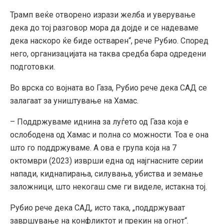
Трамп веќе отворено изрази желба и уверување
дека до тој разговор мора да дојде и се надеваме
дека наскоро ќе биде остварен“, рече Рубио. Според
него, организацијата на таква средба бара одредени
подготовки.
Во врска со војната во Газа, Рубио рече дека САД се
залагаат за уништување на Хамас.
– Поддржуваме иднина за луѓето од Газа која е
ослободена од Хамас и полна со можности. Тоа е она
што го поддржуваме. А ова е група која на 7
октомври (2023) изврши една од најгнасните серии
напади, киднапирања, силувања, убиства и земање
заложници, што некогаш сме ги виделе, истакна тој.
Рубио рече дека САД, исто така, „поддржуваат
завршување на конфликтот и прекин на огнот“.