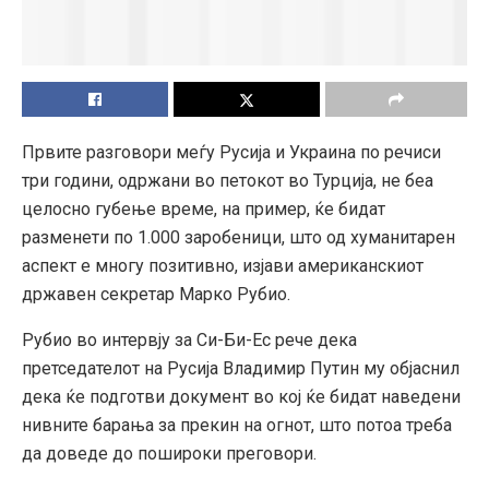
Првите разговори меѓу Русија и Украина по речиси
три години, одржани во петокот во Турција, не беа
целосно губење време, на пример, ќе бидат
разменети по 1.000 заробеници, што од хуманитарен
аспект е многу позитивно, изјави американскиот
државен секретар Марко Рубио.
Рубио во интервју за Си-Би-Ес рече дека
претседателот на Русија Владимир Путин му објаснил
дека ќе подготви документ во кој ќе бидат наведени
нивните барања за прекин на огнот, што потоа треба
да доведе до пошироки преговори.