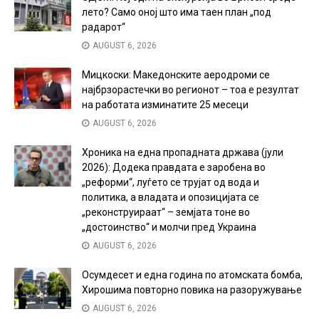
лето? Само оној што има таен план „под
радарот“
AUGUST 6, 2026
Мицкоски: Македонските аеродроми се
најбрзорастечки во регионот – тоа е резултат
на работата изминатите 25 месеци
AUGUST 6, 2026
Хроника на една пропадната држава (јули
2026): Додека правдата е заробена во
„реформи“, луѓето се трујат од вода и
политика, а владата и опозицијата се
„реконструираат“ – земјата тоне во
„достоинство“ и молчи пред Украина
AUGUST 6, 2026
Осумдесет и една година по атомската бомба,
Хирошима повторно повика на разоружување
AUGUST 6, 2026