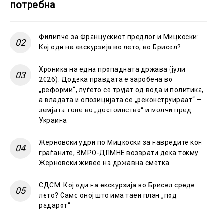
потребна
Филипче за Францускиот предлог и Мицкоски:
Кој оди на екскурзија во лето, во Брисел?
Хроника на една пропадната држава (јули
2026): Додека правдата е заробена во
„реформи“, луѓето се трујат од вода и политика,
а владата и опозицијата се „реконструираат“ –
земјата тоне во „достоинство“ и молчи пред
Украина
Жерновски удри по Мицкоски за навредите кон
граѓаните, ВМРО-ДПМНЕ возврати дека токму
Жерновски живее на државна сметка
СДСМ: Кој оди на екскурзија во Брисел среде
лето? Само оној што има таен план „под
радарот“