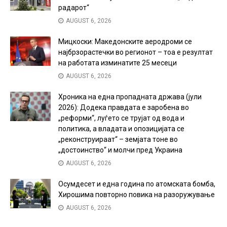
радарот“
AUGUST 6, 2026
Мицкоски: Македонските аеродроми се
најбрзорастечки во регионот – тоа е резултат
на работата изминатите 25 месеци
AUGUST 6, 2026
Хроника на една пропадната држава (јули
2026): Додека правдата е заробена во
„реформи“, луѓето се трујат од вода и
политика, а владата и опозицијата се
„реконструираат“ – земјата тоне во
„достоинство“ и молчи пред Украина
AUGUST 6, 2026
Осумдесет и една година по атомската бомба,
Хирошима повторно повика на разоружување
AUGUST 6, 2026