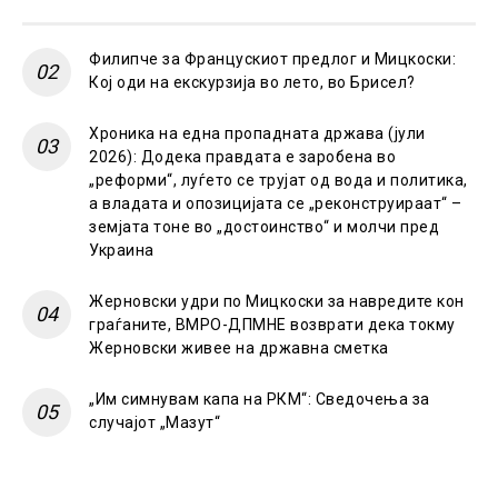
Филипче за Францускиот предлог и Мицкоски:
Кој оди на екскурзија во лето, во Брисел?
Хроника на една пропадната држава (јули
2026): Додека правдата е заробена во
„реформи“, луѓето се трујат од вода и политика,
а владата и опозицијата се „реконструираат“ –
земјата тоне во „достоинство“ и молчи пред
Украина
Жерновски удри по Мицкоски за навредите кон
граѓаните, ВМРО-ДПМНЕ возврати дека токму
Жерновски живее на државна сметка
„Им симнувам капа на РКМ“: Сведочења за
случајот „Мазут“