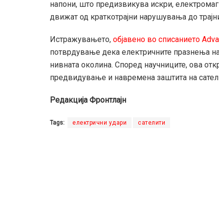
напони, што предизвикува искри, електромаг
движат од краткотрајни нарушувања до трајн
Истражувањето,
објавено во списанието Adva
потврдување дека електричните празнења на 
нивната околина. Според научниците, ова отк
предвидување и навремена заштита на сатели
Редакција Фронтлајн
Tags:
електрични удари
сателити