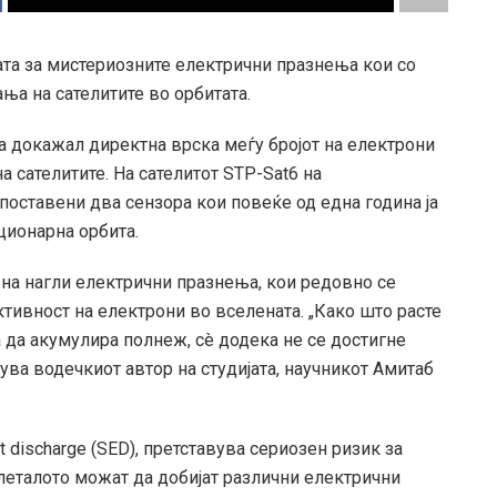
та за мистериозните електрични празнења кои со
а на сателитите во орбитата.
а докажал директна врска меѓу бројот на електрони
 сателитите. На сателитот STP-Sat6 на
поставени два сензора кои повеќе од една година ја
ционарна орбита.
 на нагли електрични празнења, кои редовно се
ктивност на електрони во вселената. „Како што расте
а да акумулира полнеж, сè додека не се достигне
нува водечкиот автор на студијата, научникот Амитаб
t discharge (SED), претставува сериозен ризик за
леталото можат да добијат различни електрични