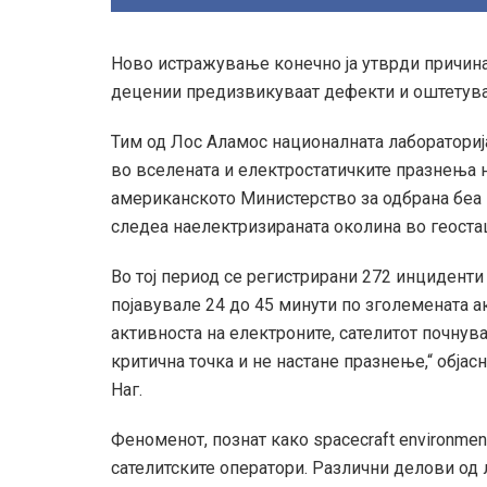
Ново истражување конечно ја утврди причина
децении предизвикуваат дефекти и оштетувањ
Тим од Лос Аламос националната лабораториј
во вселената и електростатичките празнења на
американското Министерство за одбрана беа 
следеа наелектризираната околина во геоста
Во тој период се регистрирани 272 инциденти
појавувале 24 до 45 минути по зголемената а
активноста на електроните, сателитот почнув
критична точка и не настане празнење,“ објас
Наг.
Феноменот, познат како spacecraft environmen
сателитските оператори. Различни делови од 