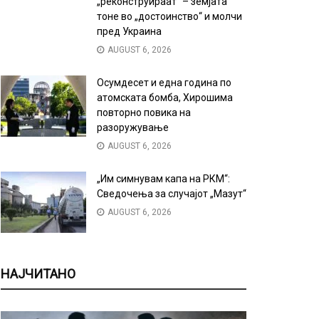
„реконструираат“ – земјата
тоне во „достоинство“ и молчи
пред Украина
AUGUST 6, 2026
Осумдесет и една година по
атомската бомба, Хирошима
повторно повика на
разоружување
AUGUST 6, 2026
„Им симнувам капа на РКМ“:
Сведочења за случајот „Мазут“
AUGUST 6, 2026
НАЈЧИТАНО