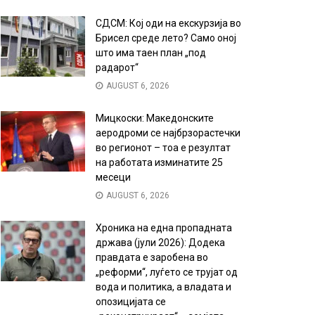
СДСМ: Кој оди на екскурзија во
Брисел среде лето? Само оној
што има таен план „под
радарот“
AUGUST 6, 2026
Мицкоски: Македонските
аеродроми се најбрзорастечки
во регионот – тоа е резултат
на работата изминатите 25
месеци
AUGUST 6, 2026
Хроника на една пропадната
држава (јули 2026): Додека
правдата е заробена во
„реформи“, луѓето се трујат од
вода и политика, а владата и
опозицијата се