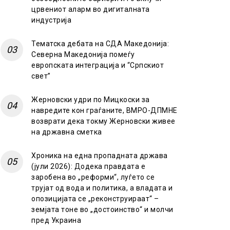
црвениот аларм во дигиталната
индустрија
Тематска дебата на СДА Македонија:
Северна Македонија помеѓу
европската интеграција и “Српскиот
свет”
Жерновски удри по Мицкоски за
навредите кон граѓаните, ВМРО-ДПМНЕ
возврати дека токму Жерновски живее
на државна сметка
Хроника на една пропадната држава
(јули 2026): Додека правдата е
заробена во „реформи“, луѓето се
трујат од вода и политика, а владата и
опозицијата се „реконструираат“ –
земјата тоне во „достоинство“ и молчи
пред Украина