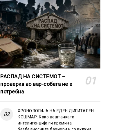
РАСПАД НА СИСТЕМОТ –
проверка во вар-собата не е
потребна
ХРОНОЛОГИЈА НА ЕДЕН ДИГИТАЛЕН
КОШМАР: Како вештачката
интелигенција ги премина
безбедносните бариери и го вклучи