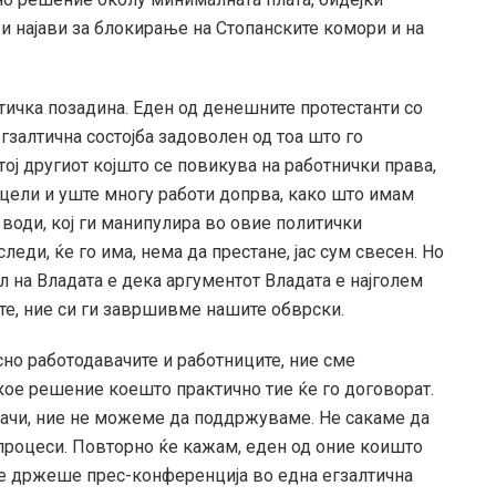
и најави за блокирање на Стопанските комори и на
итичка позадина. Еден од денешните протестанти со
залтична состојба задоволен од тоа што го
 тој другиот којшто се повикува на работнички права,
цели и уште многу работи допрва, како што имам
 води, кој ги манипулира во овие политички
леди, ќе го има, нема да престане, јас сум свесен. Но
л на Владата е дека аргументот Владата е најголем
ите, ние си ги завршивме нашите обврски.
сно работодавачите и работниците, ние сме
ое решение коешто практично тие ќе го договорат.
дачи, ние не можеме да поддржуваме. Не сакаме да
процеси. Повторно ќе кажам, еден од оние коишто
не држеше прес-конференција во една егзалтична