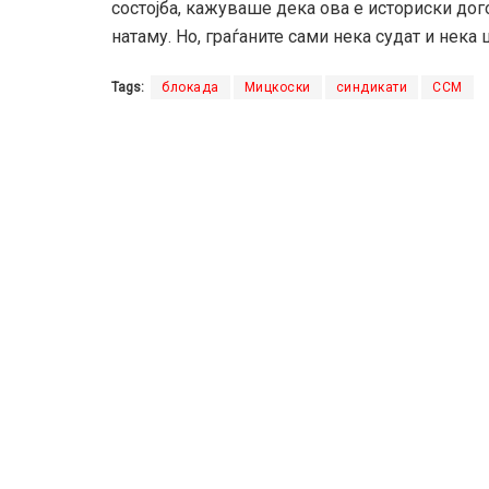
состојба, кажуваше дека ова е историски дого
натаму. Но, граѓаните сами нека судат и нека ц
Tags:
блокада
Мицкоски
синдикати
ССМ