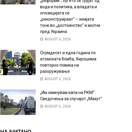
„реформи“, луѓето се трујат од
вода и политика, а владата и
опозицијата се
„реконструираат“ – земјата
тоне во „достоинство“ и молчи
пред Украина
AUGUST 6, 2026
Осумдесет и една година по
атомската бомба, Хирошима
повторно повика на
разоружување
AUGUST 6, 2026
„Им симнувам капа на РКМ“:
Сведочења за случајот „Мазут“
AUGUST 6, 2026
НАЈЧИТАНО