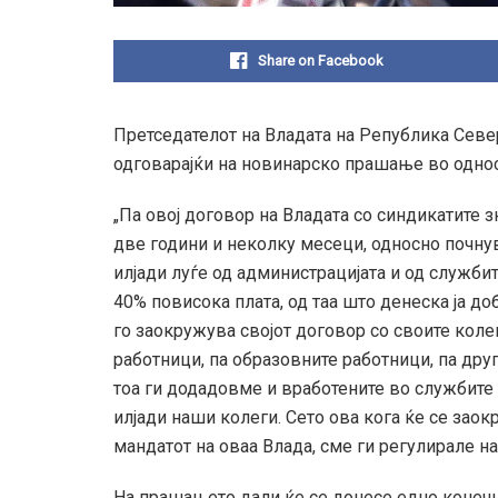
Share on Facebook
Претседателот на Владата на Република Севе
одговарајќи на новинарско прашање во однос 
„Па овој договор на Владата со синдикатите 
две години и неколку месеци, односно почнув
илјади луѓе од администрацијата и од служби
40% повисока плата, од таа што денеска ја до
го заокружува својот договор со своите коле
работници, па образовните работници, па друг
тоа ги додадовме и вработените во службите 
илјади наши колеги. Сето ова кога ќе се зао
мандатот на оваа Влада, сме ги регулирале н
На прашањето дали ќе се донесе едно конечн