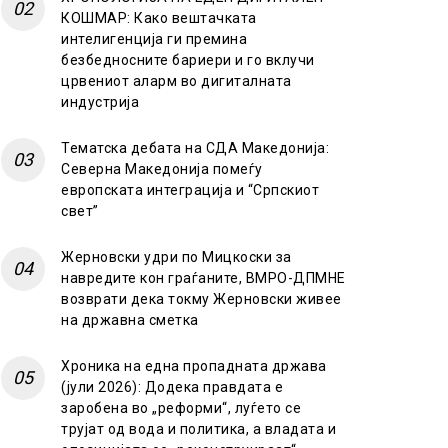
КОШМАР: Како вештачката
интелигенција ги премина
безбедносните бариери и го вклучи
црвениот аларм во дигиталната
индустрија
Тематска дебата на СДА Македонија:
Северна Македонија помеѓу
европската интеграција и “Српскиот
свет”
Жерновски удри по Мицкоски за
навредите кон граѓаните, ВМРО-ДПМНЕ
возврати дека токму Жерновски живее
на државна сметка
Хроника на една пропадната држава
(јули 2026): Додека правдата е
заробена во „реформи“, луѓето се
трујат од вода и политика, а владата и