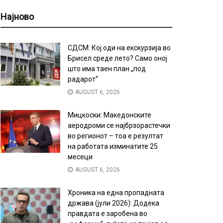
Најново
СДСМ: Кој оди на екскурзија во
Брисел среде лето? Само оној
што има таен план „под
радарот“
AUGUST 6, 2026
Мицкоски: Македонските
аеродроми се најбрзорастечки
во регионот – тоа е резултат
на работата изминатите 25
месеци
AUGUST 6, 2026
Хроника на една пропадната
држава (јули 2026): Додека
правдата е заробена во