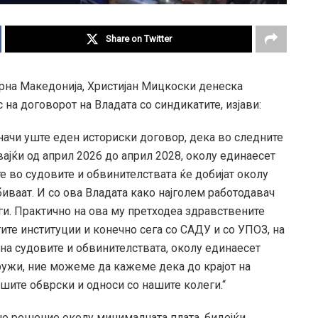
Share on Twitter
рна Македонија, Христијан Мицкоски денеска
на договорот на Владата со синдикатите, изјави:
значи уште еден историски договор, дека во следните
ајќи од април 2026 до април 2028, околу единаесет
те во судовите и обвинителствата ќе добијат околу
биваат. И со ова Владата како најголем работодавач
ги. Практично на ова му претходеа здравствените
ите институции и конечно сега со САДУ и со УПОЗ, на
на судовите и обвинителствата, околу единаесет
кружи, ние можеме да кажеме дека до крајот на
ашите обврски и односи со нашите колеги.“
о решение околу минималната плата, бидејќи