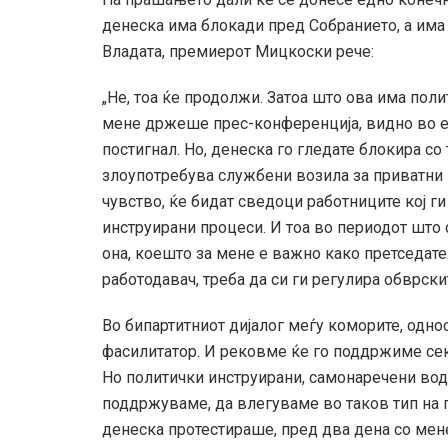
денеска има блокади пред Собранието, а има 
Владата, премиерот Мицкоски рече:
„Не, тоа ќе продолжи. Затоа што ова има пол
мене држеше прес-конференција, видно во ег
постигнал. Но, денеска го гледате блокира со
злоупотребува службени возила за приватни 
чувство, ќе бидат сведоци работниците кој ги
инструирани процеси. И тоа во периодот што с
она, коешто за мене е важно како претседате
работодавач, треба да си ги регулира обврск
Во бипартитниот дијалог меѓу коморите, одно
фасилитатор. И рековме ќе го поддржиме сек
Но политички инструирани, самонаречени во
поддржуваме, да влегуваме во таков тип на 
денеска протестираше, пред два дена со ме