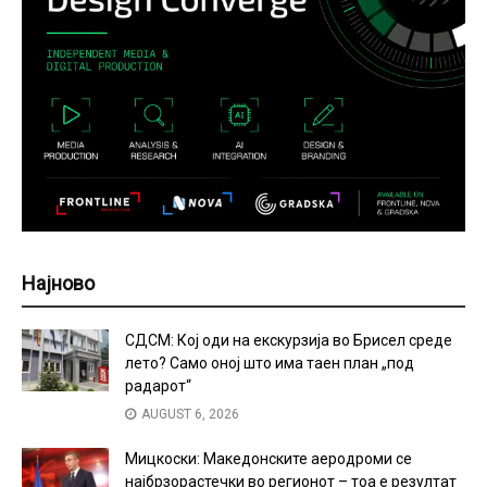
Најново
СДСМ: Кој оди на екскурзија во Брисел среде
лето? Само оној што има таен план „под
радарот“
AUGUST 6, 2026
Мицкоски: Македонските аеродроми се
најбрзорастечки во регионот – тоа е резултат