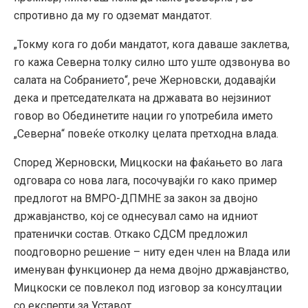
спротивно да му го одземат мандатот.
„Токму кога го доби мандатот, кога даваше заклетва,
го кажа Северна толку силно што уште одзвонува во
салата на Собранието“, рече Жерновски, додавајќи
дека и претседателката на државата во нејзиниот
говор во Обединетите нации го употребила името
„Северна“ повеќе отколку целата претходна влада.
Според Жерновски, Мицкоски на фаќањето во лага
одговара со нова лага, посочувајќи го како пример
предлогот на ВМРО-ДПМНЕ за закон за двојно
државјанство, кој се однесувал само на идниот
пратенички состав. Откако СДСМ предложил
поодговорно решение – ниту еден член на Влада или
именуван функционер да нема двојно државјанство,
Мицкоски се повлекол под изговор за консултации
со експерти за Уставот.