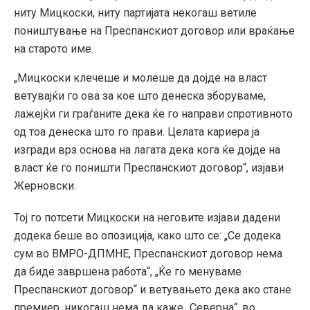
ниту Мицкоски, ниту партијата некогаш ветиле
поништување на Преспанскиот договор или враќање
на старото име.
„Мицкоски клечеше и молеше да дојде на власт
ветувајќи го ова за кое што денеска зборуваме,
лажејќи ги граѓаните дека ќе го направи спротивното
од тоа денеска што го прави. Целата кариера ја
изгради врз основа на лагата дека кога ќе дојде на
власт ќе го поништи Преспанскиот договор“, изјави
Жерновски.
Тој го потсети Мицкоски на неговите изјави дадени
додека беше во опозиција, како што се: „Се додека
сум во ВМРО-ДПМНЕ, Преспанскиот договор нема
да биде завршена работа“, „Ќе го менуваме
Преспанскиот договор“ и ветувањето дека ако стане
премиер, никогаш нема да каже „Северна“, во