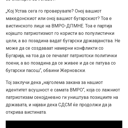
„Кој Устав сега го проверувате? Оној вашиот
македонскиот или оној вашиот бугарскиот? Тоа е
вистинското лице на ВМРО-ДПМНЕ. Тоа е партија
којашто патриотизмот го користи во популистички
цели, а во позадина вадат бугарски државјанства. Не
може да се создаваат намерни конфликти со
Бугарија, на тоа да се печалат патриотски политички
поени, а во позадина да се живее и да се патува со
бугарски пасош“, обвини Жерновски.
Тој заклучи дека „најголема закана за нашиот
идентитет всушност е самата ВМРО“, која со лажниот
патриотизам секојдневно ги уништува позициите на
државата, и најави дека СДСМ ќе продолжи да ја
открива вистината.