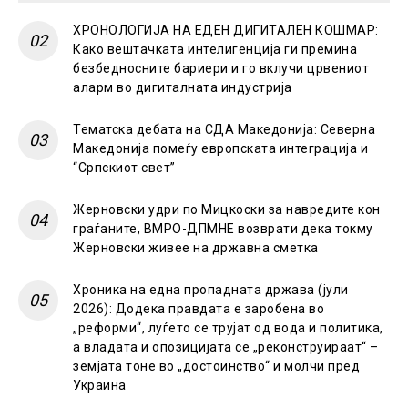
ХРОНОЛОГИЈА НА ЕДЕН ДИГИТАЛЕН КОШМАР:
Како вештачката интелигенција ги премина
безбедносните бариери и го вклучи црвениот
аларм во дигиталната индустрија
Тематска дебата на СДА Македонија: Северна
Македонија помеѓу европската интеграција и
“Српскиот свет”
Жерновски удри по Мицкоски за навредите кон
граѓаните, ВМРО-ДПМНЕ возврати дека токму
Жерновски живее на државна сметка
Хроника на една пропадната држава (јули
2026): Додека правдата е заробена во
„реформи“, луѓето се трујат од вода и политика,
а владата и опозицијата се „реконструираат“ –
земјата тоне во „достоинство“ и молчи пред
Украина