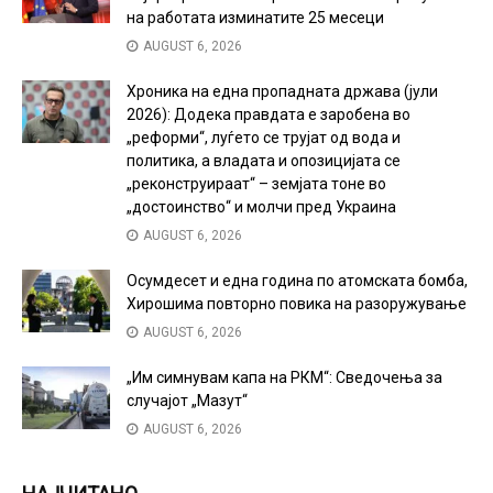
на работата изминатите 25 месеци
AUGUST 6, 2026
Хроника на една пропадната држава (јули
2026): Додека правдата е заробена во
„реформи“, луѓето се трујат од вода и
политика, а владата и опозицијата се
„реконструираат“ – земјата тоне во
„достоинство“ и молчи пред Украина
AUGUST 6, 2026
Осумдесет и една година по атомската бомба,
Хирошима повторно повика на разоружување
AUGUST 6, 2026
„Им симнувам капа на РКМ“: Сведочења за
случајот „Мазут“
AUGUST 6, 2026