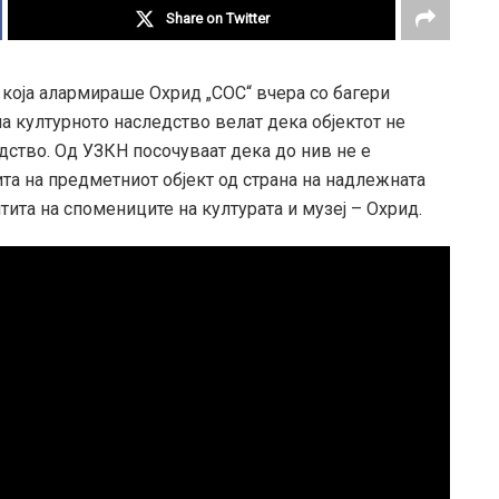
Share on Twitter
 која алармираше Охрид „СОС“ вчера со багери
на културното наследство велат дека објектот не
дство. Од УЗКН посочуваат дека до нив не е
та на предметниот објект од страна на надлежната
тита на спомениците на културата и музеј – Охрид.