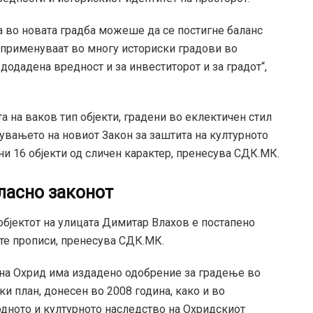
а во новата градба можеше да се постигне баланс
е применуваат во многу историски градови во
 додадена вредност и за инвеститорот и за градот“,
а на ваков тип објекти, градени во еклектичен стил
сувањето на новиот Закон за заштита на културното
ни 16 објекти од сличен карактер, пренесува СДК.МК.
ласно законот
објектот на улицата Димитар Влахов е постапено
те прописи, пренесува СДК.МК.
ина Охрид има издадено одобрение за градење во
и план, донесен во 2008 година, како и во
одното и културното наследство на Охридскиот