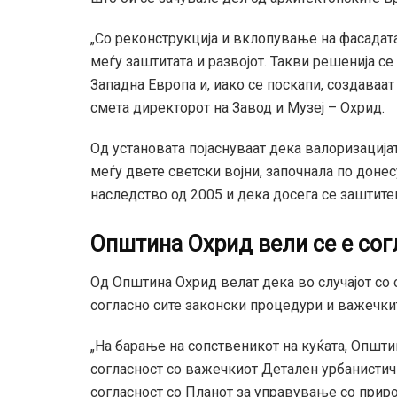
„Со реконструкција и вклопување на фасадат
меѓу заштитата и развојот. Такви решенија с
Западна Европа и, иако се поскапи, создаваат
смета директорот на Завод и Музеј – Охрид.
Од установата појаснуваат дека валоризацијат
меѓу двете светски војни, започнала по доне
наследство од 2005 и дека досега се заштите
Општина Охрид вели се е сог
Од Општина Охрид велат дека во случајот со 
согласно сите законски процедури и важечки
„На барање на сопственикот на куќата, Општ
согласност со важечкиот Детален урбанистичк
согласност со Планот за управување со прир