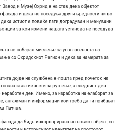
 Завод и Музеј Охрид е на став дека објектот
а фасада и дека не поседува други вредности ни во
а дека истиот е повеќе пати доградуван и менувани
венции за кои измени нашата установа не поседува
сега не побарал мислење за усогласеноста на
вање со Охридскиот Регион и дека за намерата за
тита дојде на службена е-пошта пред почеток на
тпочнати активности за рушење, а следниот ден
неработен ден. Имено, за изработка на елаборат за
е, ангажман и информации кои треба да ги прибават
ва Патчев.
фасада да биде инкорпорирана во новиот објект, со
редности и историскиот идентитет на просторот.