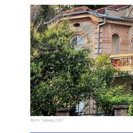
Фото: Охрид „СОС“