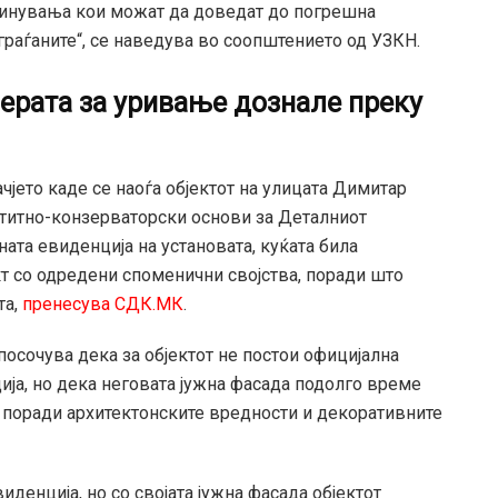
бвинувања кои можат да доведат до погрешна
раѓаните“, се наведува во соопштението од УЗКН.
мерата за уривање дознале преку
чјето каде се наоѓа објектот на улицата Димитар
аштитно-конзерваторски основи за Деталниот
ата евиденција на установата, куќата била
т со одредени споменични својства, поради што
та,
пренесува СДК.МК
.
посочува дека за објектот не постои официјална
ија, но дека неговата јужна фасада подолго време
т поради архитектонските вредности и декоративните
денција, но со својата јужна фасада објектот