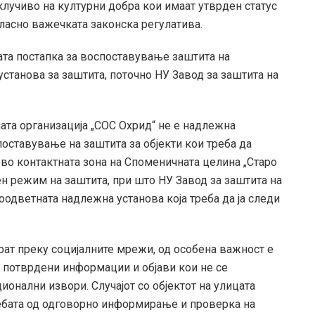
лучиво на културни добра кои имаат утврден статус
гласно важечката законска регулатива.
ата постапка за воспоставување заштита на
установа за заштита, поточно НУ Завод за заштита на
ата организација „СОС Охрид“ не е надлежна
оставување на заштита за објекти кои треба да
а во контактната зона на Споменичната целина „Старо
ден режим на заштита, при што НУ Завод за заштита на
оодветната надлежна установа која треба да ја следи
ат преку социјалните мрежи, од особена важност е
о потврдени информации и објави кои не се
ионални извори. Случајот со објектот на улицата
ребата од одговорно информирање и проверка на