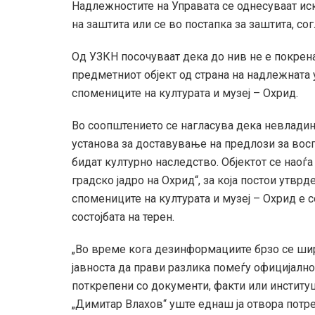
Надлежностите на Управата се однесуваат иск
на заштита или се во постапка за заштита, со
Од УЗКН посочуваат дека до нив не е покрен
предметниот објект од страна на надлежната 
спомениците на културата и музеј – Охрид.
Во соопштението се нагласува дека невладин
установа за доставување на предлози за восп
бидат културно наследство. Објектот се наоѓ
градско јадро на Охрид“, за која постои утвр
спомениците на културата и музеј – Охрид е с
состојбата на терен.
„Во време кога дезинформациите брзо се шир
јавноста да прави разлика помеѓу официјалн
поткрепени со документи, факти или институц
„Димитар Влахов“ уште еднаш ја отвора пот