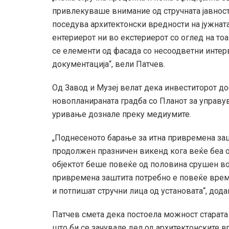
привлекуваше внимание од стручната јавност.
поседува архитектонски вредности на јужнат
ентериерот ни во екстериерот со оглед на то
се елементи од фасада со несоодветни интер
документација“, вели Патчев.
Од Завод и Музеј велат дека инвеститорот до
новопланираната градба со Планот за управу
уривање дознале преку медиумите.
„Поднесеното барање за итна привремена заш
продолжен празничен викенд кога веќе беа о
објектот беше повеќе од половина срушен во 
привремена заштита потребно е повеќе врем
и потпишат стручни лица од установата“, дода
Патчев смета дека постоела можност старата 
што би се зачувале дел од архитектонските в