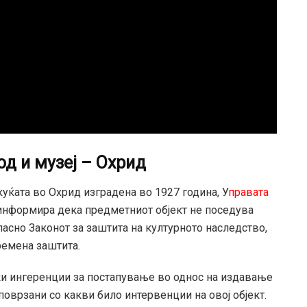
од и музеј – Охрид
куќата во Охрид изградена во 1927 година, У
правата
информира дека предметниот објект не поседува
ласно Законот за заштита на културното наследство,
ремена заштита.
ски ингеренции за постапување во однос на издавање
поврзани со какви било интервенции на овој објект.