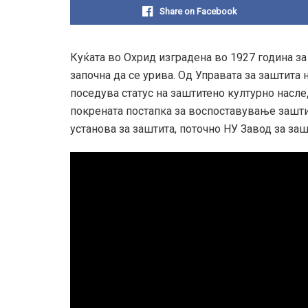
Share on Facebook
Куќата во Охрид изградена во 1927 година за
започна да се урива. Од Управата за заштита 
поседува статус на заштитено културно насле
покрената постапка за воспоставување зашти
установа за заштита, поточно НУ Завод за заш