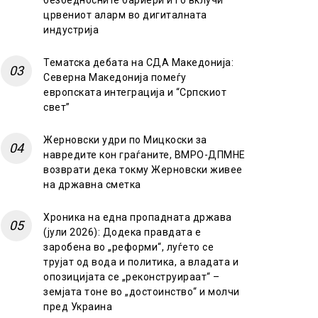
безбедносните бариери и го вклучи
црвениот аларм во дигиталната
индустрија
Тематска дебата на СДА Македонија:
Северна Македонија помеѓу
европската интеграција и “Српскиот
свет”
Жерновски удри по Мицкоски за
навредите кон граѓаните, ВМРО-ДПМНЕ
возврати дека токму Жерновски живее
на државна сметка
Хроника на една пропадната држава
(јули 2026): Додека правдата е
заробена во „реформи“, луѓето се
трујат од вода и политика, а владата и
опозицијата се „реконструираат“ –
земјата тоне во „достоинство“ и молчи
пред Украина