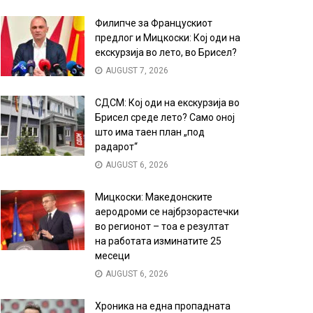
Филипче за Францускиот
предлог и Мицкоски: Кој оди на
екскурзија во лето, во Брисел?
AUGUST 7, 2026
СДСМ: Кој оди на екскурзија во
Брисел среде лето? Само оној
што има таен план „под
радарот“
AUGUST 6, 2026
Мицкоски: Македонските
аеродроми се најбрзорастечки
во регионот – тоа е резултат
на работата изминатите 25
месеци
AUGUST 6, 2026
Хроника на една пропадната