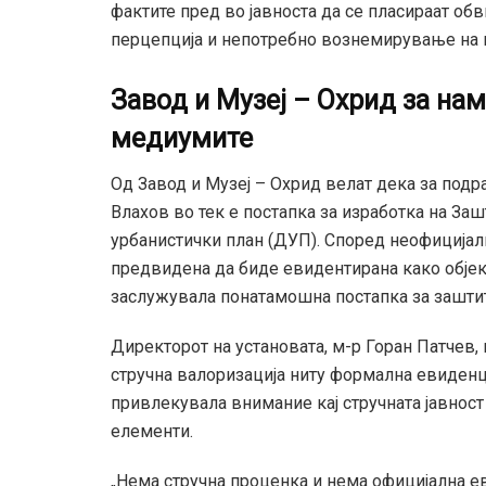
фактите пред во јавноста да се пласираат о
перцепција и непотребно вознемирување на г
Завод и Музеј – Охрид за на
медиумите
Од Завод и Музеј – Охрид велат дека за подра
Влахов во тек е постапка за изработка на З
урбанистички план (ДУП). Според неофицијалн
предвидена да биде евидентирана како објек
заслужувала понатамошна постапка за зашти
Директорот на установата, м-р Горан Патчев, 
стручна валоризација ниту формална евиденц
привлекувала внимание кај стручната јавнос
елементи.
„Нема стручна проценка и нема официјална еви