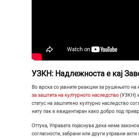
УЗКН: Надлежноста е кај Зав
Во врска со јавните реакции за рушењето на 
за заштита на културното наследство
(УЗКН) 
статус на заштитено културно наследство сог
ниту пак е евидентиран како добро под прив
Оттука, Управата појаснува дека нема закон
согласности, забрани или други управни акти 