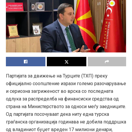
Партијата за движење на Турците (ТХП) преку
официјално соопштение изрази големо разочарување
и сериозна загриженост во врска со последната
одлука за распределба на финансиски средства од
страна на Министерството за односи меѓу заедниците.
Од партијата посочуваат дека ниту една турска
граѓанска организација годинава не добила поддршка
од владиниот буџет вреден 17 милиони денари,