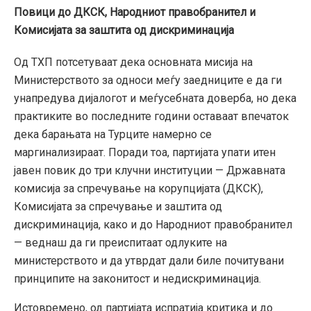
Повици до ДКСК, Народниот правобранител и
Комисијата за заштита од дискриминација
Од ТХП потсетуваат дека основната мисија на
Министерството за односи меѓу заедниците е да ги
унапредува дијалогот и меѓусебната доверба, но дека
практиките во последните години оставаат впечаток
дека барањата на Турците намерно се
маргинализираат. Поради тоа, партијата упати итен
јавен повик до три клучни институции — Државната
комисија за спречување на корупцијата (ДКСК),
Комисијата за спречување и заштита од
дискриминација, како и до Народниот правобранител
— веднаш да ги преиспитаат одлуките на
министерството и да утврдат дали биле почитувани
принципите на законитост и недискриминација.
Истовремено, од партијата испратија критика и до