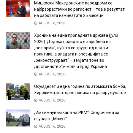
Мицкоски: Македонските аеродроми се
најбрзорастечки во регионот – тоа е резултат
на работата изминатите 25 месеци
AUGUST 6, 2026
Хроника на една пропадната држава (јули
2026): Додека правдата е заробена во
„реформи“, луѓето се трујат од вода и
политика, а владата и опозицијата се
„реконструираат“ – земјата тоне во
„достоинство“ и молчи пред Украина
AUGUST 6, 2026
Осумдесет и една година по атомската бомба,
Хирошима повторно повика на разоружување
AUGUST 6, 2026
„Им симнувам капа на РКМ“: Сведочења за
случајот „Мазут“
AUGUST 6, 2026