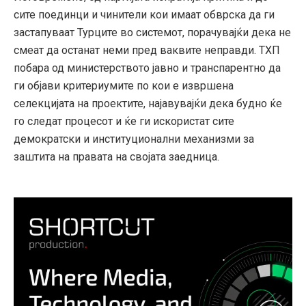
сите поединци и чинители кои имаат обврска да ги
застапуваат Турците во системот, порачувајќи дека не
смеат да останат неми пред ваквите неправди. ТХП
побара од министерството јавно и транспарентно да
ги објави критериумите по кои е извршена
селекцијата на проектите, најавувајќи дека будно ќе
го следат процесот и ќе ги искористат сите
демократски и институционални механизми за
заштита на правата на својата заедница.