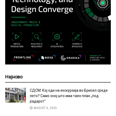
Најново
СДСМ: Кој оди на екскурзија во Брисел среде
лето? Само оној што има таен план „под
радарот“
AUGUST 6, 2026