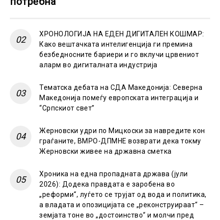
потребна
ХРОНОЛОГИЈА НА ЕДЕН ДИГИТАЛЕН КОШМАР:
Како вештачката интелигенција ги премина
безбедносните бариери и го вклучи црвениот
аларм во дигиталната индустрија
Тематска дебата на СДА Македонија: Северна
Македонија помеѓу европската интеграција и
“Српскиот свет”
Жерновски удри по Мицкоски за навредите кон
граѓаните, ВМРО-ДПМНЕ возврати дека токму
Жерновски живее на државна сметка
Хроника на една пропадната држава (јули
2026): Додека правдата е заробена во
„реформи“, луѓето се трујат од вода и политика,
а владата и опозицијата се „реконструираат“ –
земјата тоне во „достоинство“ и молчи пред