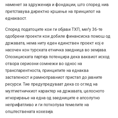
наменет за здруженија и фондации, што според нив
претставува директно кршење на принципот на
еднаквост.
Според податоците кои ги објави ТХП, меѓу 36-те
одобрени проекти кои добиле финансиска помош од
државата, нема ниту еден единствен проект кој е
насочен кон турската етничка заедница во земјава.
Опозициската партија потенцира дека ваквиот исход
отвора сериозни сомнежи во однос на
транспарентноста, принципите на еднаква
застапеност и рамноправниот пристап до јавните
ресурси. Тие предупредуваат дека со оглед на
мултиетничкиот карактер на државата, целосното
игнорирање на една од заедниците е апсолутно
неприфатливо и ги поткопува темелите на
општествената кохезија.