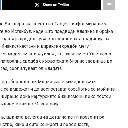
Share on Twitter
во билатерална посета на Турција, информираше за
те во Истанбул, каде што предводи владина и бројна
ладата ја продолжува воспоставената традиција за
-бизнис) настани и директни средби меѓу
шен модел на поврзување, кој започна во Унгарија, а
латерална средба со хрватската бизнис заедница во
зар, соопштуваат од Владата.
ред зборовите на Мицкоски, е македонската
 се вмрежат и да воспостават соработка со моќните
нцираше дека кај турските бизнисмени веќе постои
и инвестиции во Македонија.
, владината делегација детално ќе ги презентира
нство, како и сите конкретни поволности,