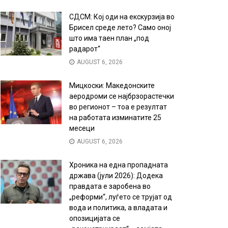
СДСМ: Кој оди на екскурзија во
Брисел среде лето? Само оној
што има таен план „под
радарот“
AUGUST 6, 2026
Мицкоски: Македонските
аеродроми се најбрзорастечки
во регионот – тоа е резултат
на работата изминатите 25
месеци
AUGUST 6, 2026
Хроника на една пропадната
држава (јули 2026): Додека
правдата е заробена во
„реформи“, луѓето се трујат од
вода и политика, а владата и
опозицијата се