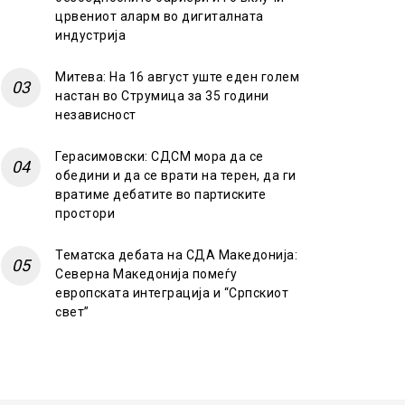
црвениот аларм во дигиталната
индустрија
Митева: На 16 август уште еден голем
настан во Струмица за 35 години
независност
Герасимовски: СДСМ мора да се
обедини и да се врати на терен, да ги
вратиме дебатите во партиските
простори
Тематска дебата на СДА Македонија:
Северна Македонија помеѓу
европската интеграција и “Српскиот
свет”