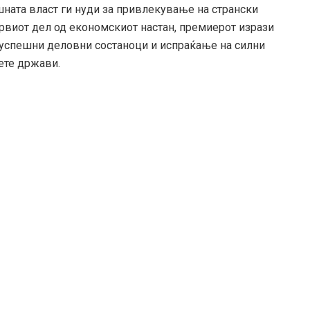
ната власт ги нуди за привлекување на странски
рвиот дел од економскиот настан, премиерот изрази
 успешни деловни состаноци и испраќање на силни
ете држави.