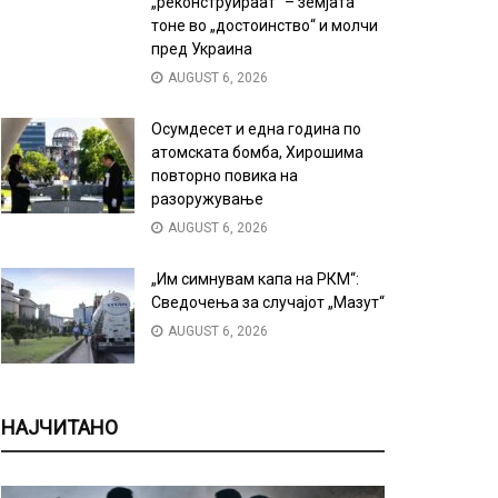
„реконструираат“ – земјата
тоне во „достоинство“ и молчи
пред Украина
AUGUST 6, 2026
Осумдесет и една година по
атомската бомба, Хирошима
повторно повика на
разоружување
AUGUST 6, 2026
„Им симнувам капа на РКМ“:
Сведочења за случајот „Мазут“
AUGUST 6, 2026
НАЈЧИТАНО