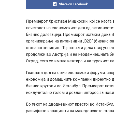
Share on Facebook
Премиерот Христијан Мицкоски, кој се наоѓа 
почетокот на економскиот дел од активности
бизнис делегација. Премиерот истакна дека В
организирање на интензивни „B2B“ (бизнис-за
стопанствениците. Тој потсети дека овој успе
продолжи во Австрија и на неодамнешната би
Охрид, сега се имплементира и на турскиот па
Главната цел на овие економски форуми, спо
економија и домашните компании директно да
бизнис кругови во Истанбул. Премиерот поте
исклучително голем и реален интерес за нов
Во текот на дводневниот престој во Истанбул
развојните капацитети на македонското стопа