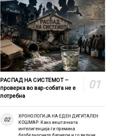
РАСПАД НА СИСТЕМОТ –
проверка во вар-собата не е
потребна
ХРОНОЛОГИЈА НА ЕДЕН ДИГИТАЛЕН
КОШМАР: Како вештачката
интелигенција ги премина
безбедносните бариери и го вклучи