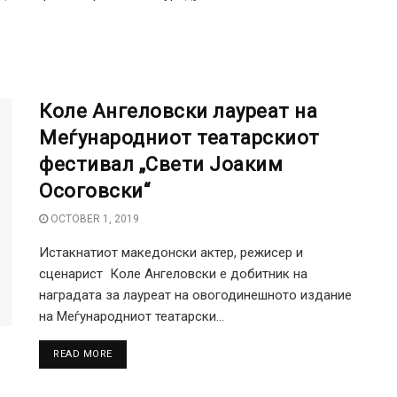
Коле Ангеловски лауреат на
Меѓународниот театарскиот
фестивал „Свети Јоаким
Осоговски“
OCTOBER 1, 2019
Истакнатиот македонски актер, режисер и
сценарист Коле Ангеловски е добитник на
наградата за лауреат на овогодинешното издание
на Меѓународниот театарски...
DETAILS
READ MORE