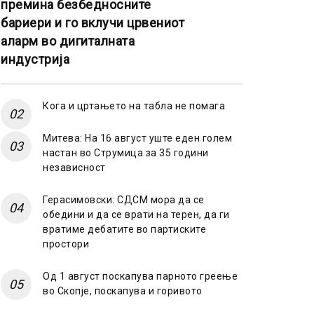
премина безбедносните
бариери и го вклучи црвениот
аларм во дигиталната
индустрија
Кога и цртањето на табла не помага
Митева: На 16 август уште еден голем
настан во Струмица за 35 години
независност
Герасимовски: СДСМ мора да се
обедини и да се врати на терен, да ги
вратиме дебатите во партиските
простори
Од 1 август поскапува парното греење
во Скопје, поскапува и горивото