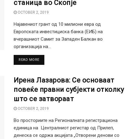
станица во Скопје
OCTOBER 2, 2019
Најавениот грант од 10 милиони евра од
Европската инвестициска банка (ЕИБ) на
вчерашниот Самит за Западен Балкан во
организација на...
DETAILS
READ MORE
Ирена Лазарова: Се основаат
повеќе правни субјекти отколку
што се затвораат
OCTOBER 2, 2019
Во просториите на Регионалната регистрациона
единица на Централниот регистар од Прилеп,
денеска се одржа акцијата „Отворени денови со