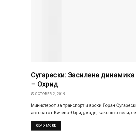
Сугарески: Засилена динамика
ЕКОНОМИЈА
– Охрид
OCTOBER 2, 2019
Министерот за транспорт и врски Горан Сугарес
автопатот Кичево-Охрид, каде, како што вели, се.
DETAILS
READ MORE