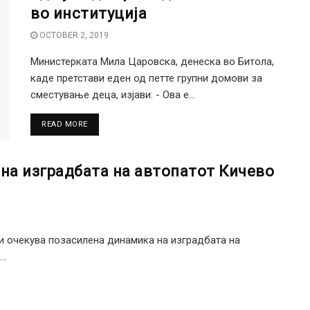
во институција
OCTOBER 2, 2019
Министерката Мила Царовска, денеска во Битола,
каде претстави еден од петте групни домови за
сместување деца, изјави: - Ова е...
DETAILS
READ MORE
 на изградбата на автопатот Кичево
ки очекува позасилена динамика на изградбата на
..