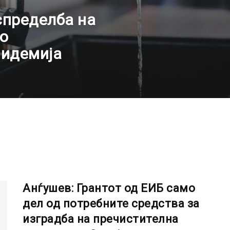
спределба на
по
пидемија
Анѓушев: Грантот од ЕИБ само
дел од потребните средства за
изградба на пречистителна