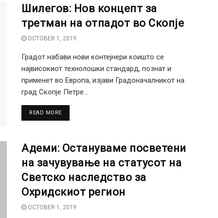
Шилегов: Нов концепт за
третман на отпадот во Скопје
OCTOBER 1, 2019
Градот набави нови контејнери коишто се
највисокиот технолошки стандард, познат и
применет во Европа, изјави Градоначалникот на
град Скопје Петре...
DETAILS
READ MORE
Адеми: Остануваме посветени
на зачувување на статусот на
Светско наследство за
Охридскиот регион
OCTOBER 1, 2019