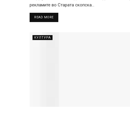
рекламите во Старата скопска...
DETAILS
READ MORE
КУЛТУРА