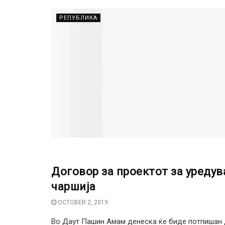
РЕПУБЛИКА
Договор за проектот за уредув
РЕПУБЛИКА
чаршија
OCTOBER 2, 2019
Во Даут Пашин Амам денеска ќе биде потпишан д