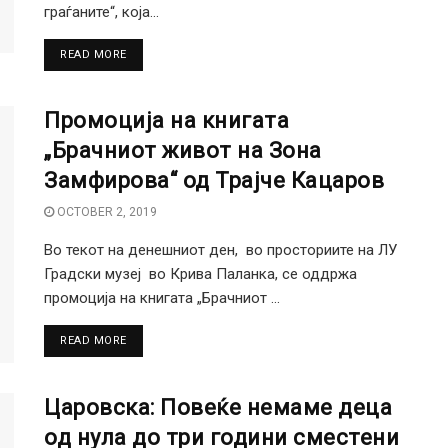
граѓаните“, која...
DETAILS
READ MORE
Промоција на книгата
„Брачниот живот на Зона
Замфирова“ од Трајче Кацаров
OCTOBER 2, 2019
Во текот на денешниот ден, во просториите на ЛУ
Градски музеј во Крива Паланка, се оддржа
промоција на книгата „Брачниот ...
DETAILS
READ MORE
Царовска: Повеќе немаме деца
од нула до три години сместени