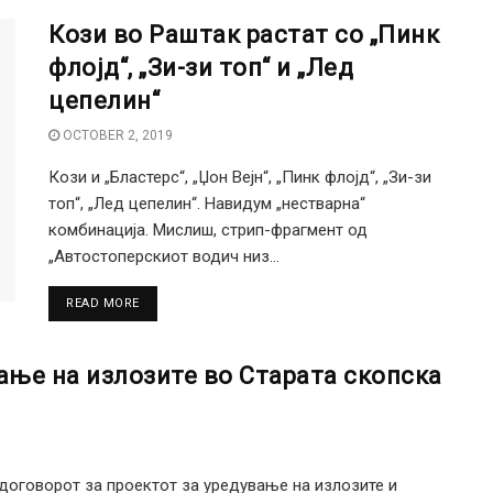
Кози во Раштак растат со „Пинк
флојд“, „Зи-зи топ“ и „Лед
цепелин“
OCTOBER 2, 2019
Кози и „Бластерс“, „Џон Вејн“, „Пинк флојд“, „Зи-зи
топ“, „Лед цепелин“. Навидум „нестварна“
комбинација. Мислиш, стрип-фрагмент од
„Автостоперскиот водич низ...
DETAILS
READ MORE
ање на излозите во Старата скопска
оговорот за проектот за уредување на излозите и