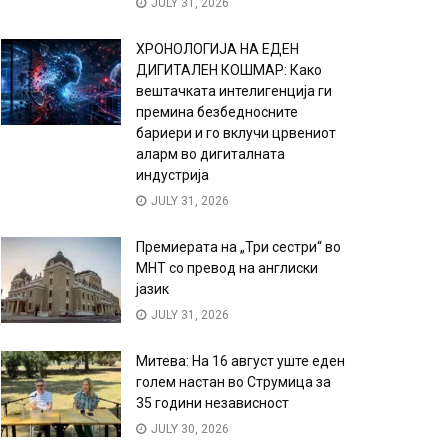
JULY 31, 2026
ХРОНОЛОГИЈА НА ЕДЕН
ДИГИТАЛЕН КОШМАР: Како
вештачката интелигенција ги
премина безбедносните
бариери и го вклучи црвениот
аларм во дигиталната
индустрија
JULY 31, 2026
Премиерата на „Три сестри“ во
МНТ со превод на англиски
јазик
JULY 31, 2026
Митева: На 16 август уште еден
голем настан во Струмица за
35 години независност
JULY 30, 2026