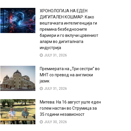
ХРОНОЛОГИЈА НА ЕДЕН
ДИГИТАЛЕН КОШМАР: Како
вештачката интелигенција ги
премина безбедносните
бариери и го вклучи црвениот
аларм во дигиталната
индустрија
JULY 31, 2026
Премиерата на „Три сестри“ во
МНТ со превод на англиски
јазик
JULY 31, 2026
Митева: На 16 август уште еден
голем настан во Струмица за
35 години независност
JULY 30, 2026