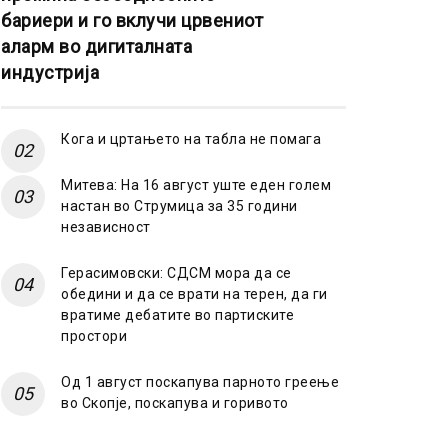
бариери и го вклучи црвениот
аларм во дигиталната
индустрија
Кога и цртањето на табла не помага
Митева: На 16 август уште еден голем
настан во Струмица за 35 години
независност
Герасимовски: СДСМ мора да се
обедини и да се врати на терен, да ги
вратиме дебатите во партиските
простори
Од 1 август поскапува парното греење
во Скопје, поскапува и горивото