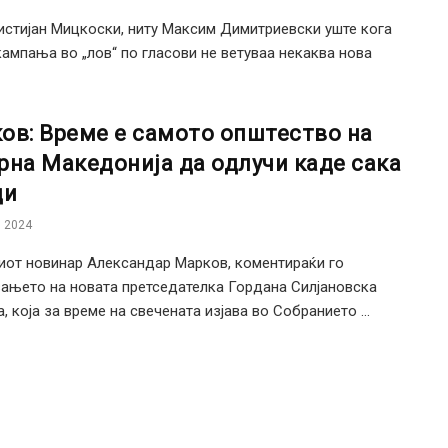
истијан Мицкоски, ниту Максим Димитриевски уште кога
кампања во „лов“ по гласови не ветуваа некаква нова
ов: Време е самото општество на
рна Македонија да одлучи каде сака
ди
 2024
иот новинар Александар Марков, коментираќи го
ањето на новата претседателка Гордана Силјановска
, која за време на свечената изјава во Собранието ...