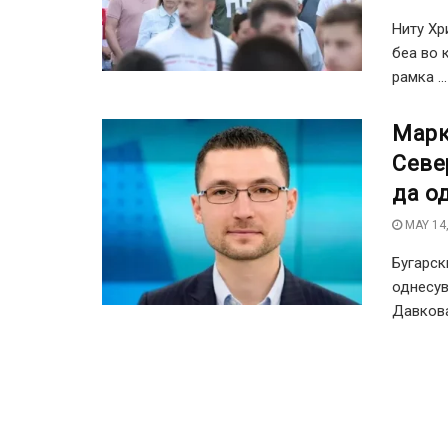
Ниту Хр
беа во 
рамка ...
Марк
Севе
да о
MAY 14,
Бугарск
однесув
Давкова