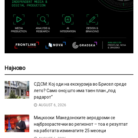
Најново
СДСМ: Кој оди на екскурзија во Брисел среде
лето? Само оној што има таен план „под
радарот“
AUGUST 6, 2026
Мицкоски: Македонските аеродроми се
најбрзорастечки во регионот – тоа е резултат
на работата изминатите 25 месеци