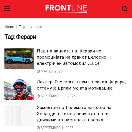
Home
Tag
Ферари
Tag:
Ферари
Пад на акциите на Ферари по
промоцијата на првиот целосно
електричен автомобил „Luce“
MAY 28, 2026
Леклер: Отсекогаш сум го сакал Ферари,
оттаму ја црпам мојата мотивација
SEPTEMBER 30, 2025
Хамилтон по Големата награда на
Холандија: Тежок резултат, но се
движиме во вистинска насока
SEPTEMBER 1, 2025