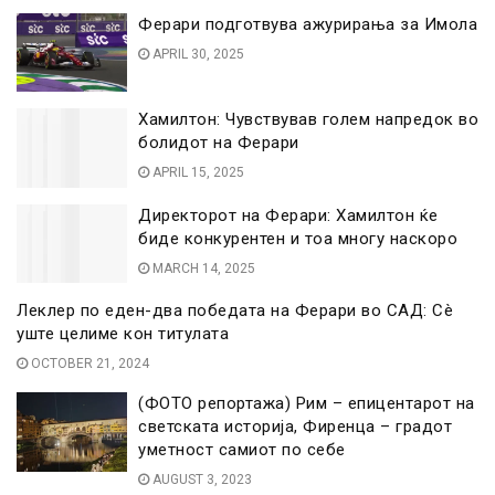
Ферари подготвува ажурирања за Имола
APRIL 30, 2025
Хамилтон: Чувствував голем напредок во
болидот на Ферари
APRIL 15, 2025
Директорот на Ферари: Хамилтон ќе
биде конкурентен и тоа многу наскоро
MARCH 14, 2025
Леклер по еден-два победата на Ферари во САД: Сè
уште целиме кон титулата
OCTOBER 21, 2024
(ФОТО репортажа) Рим – епицентарот на
светската историја, Фиренца – градот
уметност самиот по себе
AUGUST 3, 2023