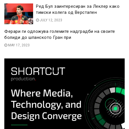
Ред Бул заинтересиран за Леклер како
тимски колега од Верстапен
JULY 12, 2023
Ферари ги одложува големите надградби на своите
болиди до шпанското Гран при
MAY 17, 2023