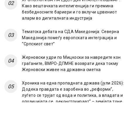
Како вештачката интелигенција ги премина
безбедносните бариери и го вклучи црвениот
аларм во дигиталната индустрија
Тематска дебата на СДА Македонија: Северна
Македонија помеѓу европската интеграција и
“Српскиот свет”
Жерновски удри по Мицкоски за навредите кон
граѓаните, ВМРО-ДПМНЕ возврати дека токму
Жерновски живее на државна сметка
Хроника на една пропадната држава (јули 2026):
Додека правдата е заробена во „реформи“,
луѓето се трујат од вода и политика, а владата и
опозицијата се „реконструираат“ – земјата тоне
во „достоинство“ и молчи пред Украина