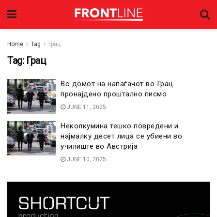
Home
Tag
Грац
Tag:
Грац
Во домот на напаѓачот во Грац
пронајдено проштално писмо
JUNE 11, 2025
Неколкумина тешко повредени и
најмалку десет лица се убиени во
училиште во Австрија
JUNE 10, 2025