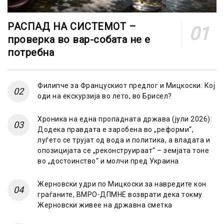
РАСПАД НА СИСТЕМОТ –
проверка во вар-собата не е
потребна
Филипче за Францускиот предлог и Мицкоски: Кој
оди на екскурзија во лето, во Брисел?
Хроника на една пропадната држава (јули 2026):
Додека правдата е заробена во „реформи“,
луѓето се трујат од вода и политика, а владата и
опозицијата се „реконструираат“ – земјата тоне
во „достоинство“ и молчи пред Украина
Жерновски удри по Мицкоски за навредите кон
граѓаните, ВМРО-ДПМНЕ возврати дека токму
Жерновски живее на државна сметка