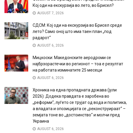
Кој оди на екскурзија во лето, во Брисел?
AUGUST 7, 2026
СДСМ: Кој оди на екскурзија во Брисел среде
лето? Само оној што има таен план „под
радарот“
AUGUST 6, 2026
Мицкоски: Македонските аеродроми се
најбрзорастечки во регионот – тоа е резултат
на работата изминатите 25 месеци
AUGUST 6, 2026
Хроника на една пропадната држава (јули
2026): Додека правдата е заробена во
„реформи“, луѓето се трујат од вода и политика,
а владата и опозицијата се „реконструираат“ –
земјата тоне во „достоинство“ и молчи пред
Украина
AUGUST 6, 2026