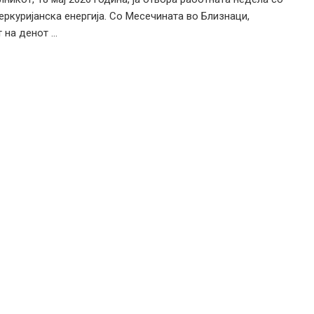
еркуријанска енергија. Со Месечината во Близнаци,
на денот ...