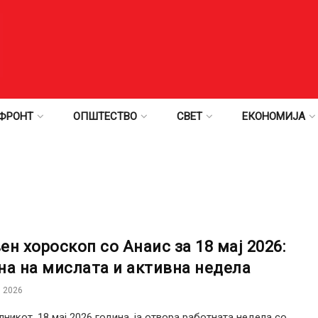
ФРОНТ
ОПШТЕСТВО
СВЕТ
ЕКОНОМИЈА
ен хороскоп со Анаис за 18 мај 2026:
на на мислата и активна недела
 2026
никот, 18 мај 2026 година, ја отвора работната недела со