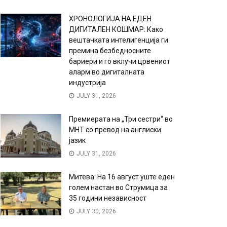
ХРОНОЛОГИЈА НА ЕДЕН
ДИГИТАЛЕН КОШМАР: Како
вештачката интелигенција ги
премина безбедносните
бариери и го вклучи црвениот
аларм во дигиталната
индустрија
JULY 31, 2026
Премиерата на „Три сестри“ во
МНТ со превод на англиски
јазик
JULY 31, 2026
Митева: На 16 август уште еден
голем настан во Струмица за
35 години независност
JULY 30, 2026