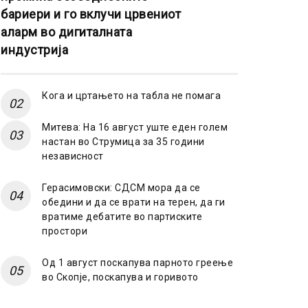
бариери и го вклучи црвениот
аларм во дигиталната
индустрија
Кога и цртањето на табла не помага
Митева: На 16 август уште еден голем
настан во Струмица за 35 години
независност
Герасимовски: СДСМ мора да се
обедини и да се врати на терен, да ги
вратиме дебатите во партиските
простори
Од 1 август поскапува парното греење
во Скопје, поскапува и горивото