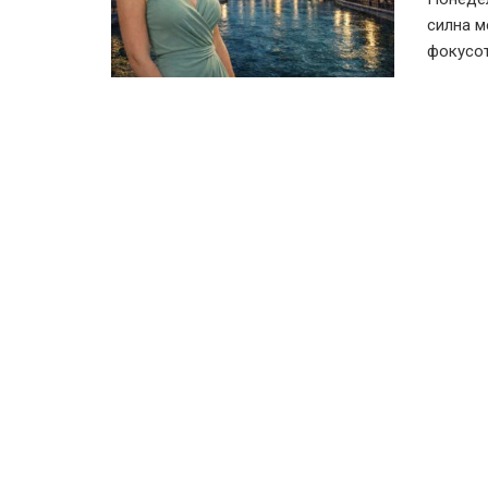
силна м
фокусот 