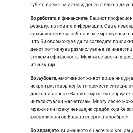
губете време на детали; денес е важно да ја 
Во работата и финансиите
, Вашиот професион
реакција на новите информации. Ова е извон
административна работа и за вмрежување со 
што Ви овозможува да ги согледате приликите
денот поттикнува размислување за инвестиции
зголеми ефикасноста. Можни се вести поврза
итна акција.
Во љубовта
, емотивниот живот дише низ дија
искрен разговор кој ќе ги расчисти сите дил
досадата денес е Вашиот најголем непријател
интелектуален магнетизам. Многу лесно може
мрежи или преку ненадејна средба која ќе за
фасцинирани од Вашата енергија и храброст.
Во здравјето
, вниманието е насочено кон рац