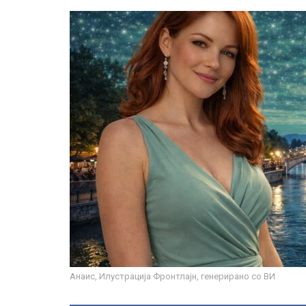
Анаис, Илустрација Фронтлајн, генерирано со ВИ