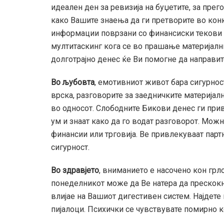
идеален ден за ревизија на буџетите, за пре
како Вашите знаења да ги претворите во кон
информации поврзани со финансиски текови к
мултитаскинг кога се во прашање материјални
долготрајно денес ќе Ви помогне да направит
Во љубовта
, емотивниот живот бара сигурност
врска, разговорите за заедничките материја
во односот. Слободните Бикови денес ги прив
ум и знаат како да го водат разговорот. Мож
финансии или трговија. Ве привлекуваат парт
сигурност.
Во здравјето
, вниманието е насочено кон грло
понеделникот може да Ве натера да прескокн
влијае на Вашиот дигестивен систем. Најдете
пијалоци. Психички се чувствувате помирно к