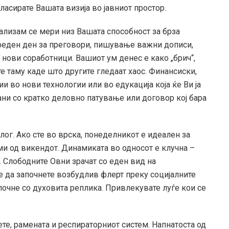
пласирате Вашата визија во јавниот простор.
ализам се мери низ Вашата способност за брза
реден ден за преговори, пишување важни дописи,
нови соработници. Вашиот ум денес е како „брич“,
 таму каде што другите гледаат хаос. Финансиски,
 во нови технологии или во едукација која ќе Ви ја
ни со кратко деловно патување или договор кој бара
лог. Ако сте во врска, понеделникот е идеален за
еми од викендот. Динамиката во односот е клучна –
. Слободните Овни зрачат со еден вид на
 да започнете возбудлив флерт преку социјалните
почне со духовита реплика. Привлекувате луѓе кои се
ете, рамената и респираторниот систем. Напнатоста од