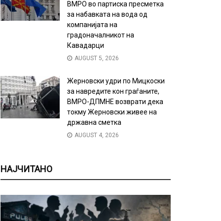
ВМРО во партиска пресметка
за набавката на вода од
компанијата на
градоначалникот на
Кавадарци
AUGUST 5, 2026
Жерновски удри по Мицкоски
за навредите кон граѓаните,
ВМРО-ДПМНЕ возврати дека
токму Жерновски живее на
државна сметка
AUGUST 4, 2026
НАЈЧИТАНО