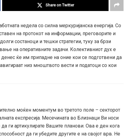
Share on Twitter
работната недела со силна меркуријанска енергија. Со
ставен на протокот на информации, преговорите и
 долги состаноци и тешки стратегии, туку за брзи
вање на оперативните задачи. Колективниот дух е
т денес ќе им припадне на оние кои се подготвени да
 навигираат низ мноштвото вести и податоци со кои
ително моќен моментум во третото поле – секторот
алната експресија. Месечината во Близнаци Ви носи
да ги артикулирате Вашите планови. Ова е ден кога
особност да ги убедите другите е на својот врв. Не