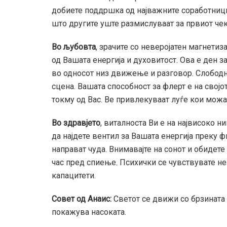
добиете поддршка од најважните соработници
што другите уште размислуваат за првиот чек
Во љубовта
, зрачите со неверојатен магнетиз
од Вашата енергија и духовитост. Ова е ден з
во односот низ движење и разговор. Слободн
сцена. Вашата способност за флерт е на својо
токму од Вас. Ве привлекуваат луѓе кои можат
Во здравјето
, виталноста Ви е на највисоко н
да најдете вентил за Вашата енергија преку 
направат чуда. Внимавајте на сонот и обидете
час пред спиење. Психички се чувствувате не
капацитети.
Совет од Анаис:
Светот се движи со брзината 
покажува насоката.