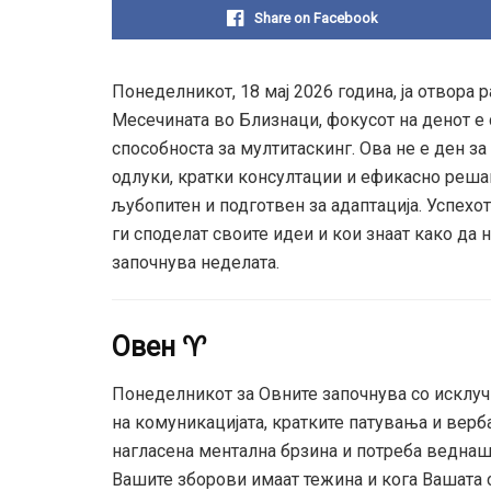
Share on Facebook
Понеделникот, 18 мај 2026 година, ја отвора 
Месечината во Близнаци, фокусот на денот е 
способноста за мултитаскинг. Ова не е ден за
одлуки, кратки консултации и ефикасно реша
љубопитен и подготвен за адаптација. Успехо
ги споделат своите идеи и кои знаат како да
започнува неделата.
Овен ♈
Понеделникот за Овните започнува со исклуч
на комуникацијата, кратките патувања и верб
нагласена ментална брзина и потреба веднаш 
Вашите зборови имаат тежина и кога Вашата сп