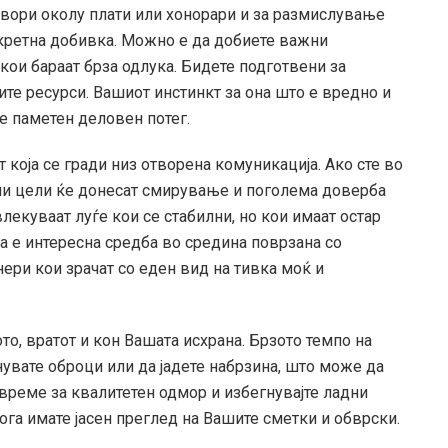
говори околу плати или хонорари и за размислување
кретна добивка. Можно е да добиете важни
ои бараат брза одлука. Бидете подготвени за
те ресурси. Вашиот инстинкт за она што е вредно и
е паметен деловен потег.
 која се гради низ отворена комуникација. Ако сте во
лни цели ќе донесат смирување и поголема доверба
лекуваат луѓе кои се стабилни, но кои имаат остар
на е интересна средба во средина поврзана со
нери кои зрачат со еден вид на тивка моќ и
то, вратот и кон Вашата исхрана. Брзото темпо на
увате оброци или да јадете набрзина, што може да
 време за квалитетен одмор и избегнувајте ладни
ога имате јасен преглед на Вашите сметки и обврски.