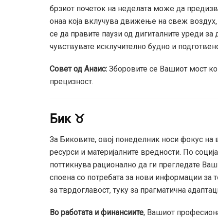
брзиот почеток на неделата може да предизв
онаа која вклучува движење на свеж воздух,
се да правите паузи од дигиталните уреди за
чувствувате исклучително будно и подготвено
Совет од Анаис:
Зборовите се Вашиот мост кон
прецизност.
Бик ♉
За Биковите, овој понеделник носи фокус на 
ресурси и материјалните вредности. По соци
поттикнува рационално да ги прегледате Ваши
споена со потребата за нови информации за т
за тврдоглавост, туку за прагматична адаптац
Во работата и финансиите
, Вашиот професион