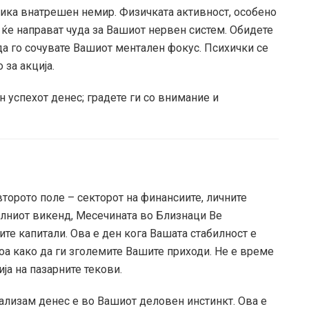
ика внатрешен немир. Физичката активност, особено
 ќе направат чуда за Вашиот нервен систем. Обидете
 да го сочувате Вашиот ментален фокус. Психички се
 за акција.
 успехот денес; градете ги со внимание и
второто поле – секторот на финансиите, личните
јалниот викенд, Месечината во Близнаци Ве
те капитали. Ова е ден кога Вашата стабилност е
оа како да ги зголемите Вашите приходи. Не е време
ија на пазарните текови.
ализам денес е во Вашиот деловен инстинкт. Ова е