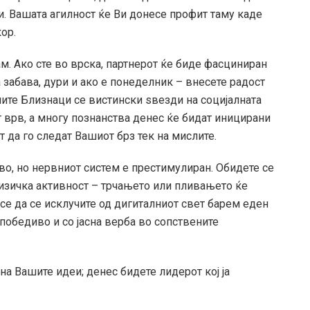
. Вашата агилност ќе Ви донесе профит таму каде
ор.
ам. Ако сте во врска, партнерот ќе биде фасциниран
а забава, дури и ако е понеделник – внесете радост
ите Близнаци се вистински ѕвезди на социјалната
т врв, а многу познанства денес ќе бидат иницирани
 да го следат Вашиот брз тек на мислите.
иво, но нервниот систем е престимулиран. Обидете се
физичка активност – трчањето или пливањето ќе
 се да се исклучите од дигиталниот свет барем еден
победиво и со јасна верба во сопствените
на Вашите идеи; денес бидете лидерот кој ја