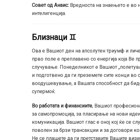
Совет од Анаис:
Вредноста на знаењето е во н
интелигенција.
Близнаци ♊
Ова е Вашиот ден на апсолутен триумф и лич
прво поле е преплавено со енергија која Ве 
случување. Понеделникот е Вашиот „полетува
и подготвено да ги преземете сите конци во 
воодушевување, а Вашата способност да бид
супермоќ.
Во работата и финансиите
, Вашиот професион
за самопромоција, за пласирање на нови идеи
комуникација. Вашиот глас е оној кој ќе се сл
поволен за брзи трансакции и за договори ко
Не се плашете да ги претставите Вашите визи