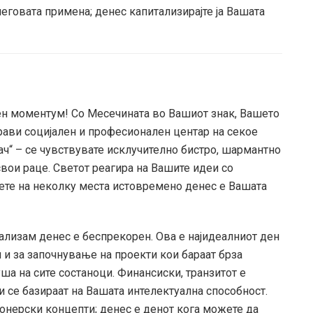
еговата примена; денес капитализирајте ја Вашата
ен моментум! Со Месечината во Вашиот знак, Вашето
прави социјален и професионален центар на секое
ч“ – се чувствувате исклучително бистро, шармантно
свои раце. Светот реагира на Вашите идеи со
ете на неколку места истовремено денес е Вашата
ализам денес е беспрекорен. Ова е најидеалниот ден
 и за започнување на проекти кои бараат брза
уша на сите состаноци. Финансиски, транзитот е
и се базираат на Вашата интелектуална способност.
онерски концепти; денес е денот кога можете да