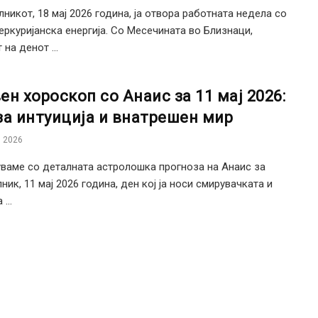
никот, 18 мај 2026 година, ја отвора работната недела со
еркуријанска енергија. Со Месечината во Близнаци,
на денот ...
ен хороскоп со Анаис за 11 мај 2026:
за интуиција и внатрешен мир
 2026
ваме со деталната астролошка прогноза на Анаис за
ник, 11 мај 2026 година, ден кој ја носи смирувачката и
...