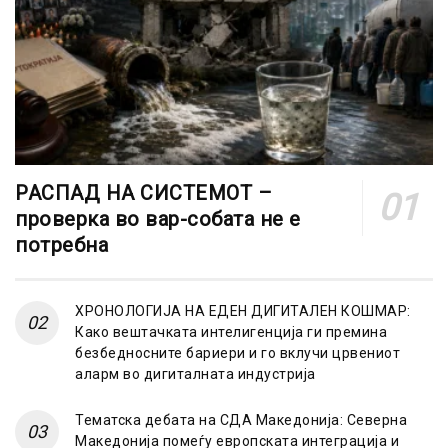
РАСПАД НА СИСТЕМОТ –
проверка во вар-собата не е
потребна
ХРОНОЛОГИЈА НА ЕДЕН ДИГИТАЛЕН КОШМАР:
Како вештачката интелигенција ги премина
безбедносните бариери и го вклучи црвениот
аларм во дигиталната индустрија
Тематска дебата на СДА Македонија: Северна
Македонија помеѓу европската интеграција и