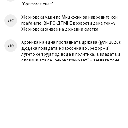
“Српскиот свет”
Жерновски удри по Мицкоски за навредите кон
граѓаните, ВМРО-ДПМНЕ возврати дека токму
Жерновски живее на државна сметка
Хроника на една пропадната држава (јули 2026):
Додека правдата е заробена во „реформи“,
луѓето се трујат од вода и политика, а владата и
опозицијата се „реконструираат“ – земјата тоне
во „достоинство“ и молчи пред Украина
© 2023 Frontline.mk