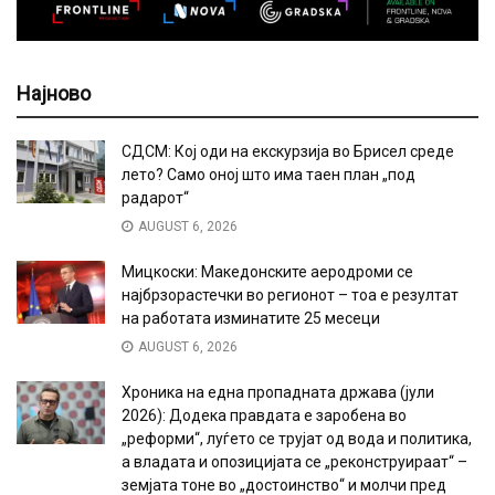
Најново
СДСМ: Кој оди на екскурзија во Брисел среде
лето? Само оној што има таен план „под
радарот“
AUGUST 6, 2026
Мицкоски: Македонските аеродроми се
најбрзорастечки во регионот – тоа е резултат
на работата изминатите 25 месеци
AUGUST 6, 2026
Хроника на една пропадната држава (јули
2026): Додека правдата е заробена во
„реформи“, луѓето се трујат од вода и политика,
а владата и опозицијата се „реконструираат“ –
земјата тоне во „достоинство“ и молчи пред