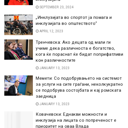
SEPTEMBER 23, 2024
„Инклузијата во спортот ја помага и
инклузијата во општеството“
APRIL 12, 2023
Тренчевска: Ако децата од мали ги
учиме дека различноста е богатство,
кога ќе пораснат ќе бидат поприфатливи
кон различностите
JANUARY 13, 2023
Мемети: Со подобрувањето на системот
за услуги на сите граѓани, неколкукратно
се подобрува состојбата и кај ромската
заедница
JANUARY 13, 2023
Ковачевски: Еднакви можности и
инклузија на лицата со попреченост е
приоритет на оваа Влада