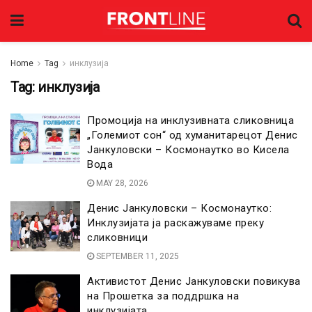
Home
Tag
инклузија
Tag:
инклузија
Промоција на инклузивната сликовница
„Големиот сон“ од хуманитарецот Денис
Јанкуловски – Космонаутко во Кисела
Вода
MAY 28, 2026
Денис Јанкуловски – Космонаутко:
Инклузијата ја раскажуваме преку
сликовници
SEPTEMBER 11, 2025
Активистот Денис Јанкуловски повикува
на Прошетка за поддршка на
инклузијата