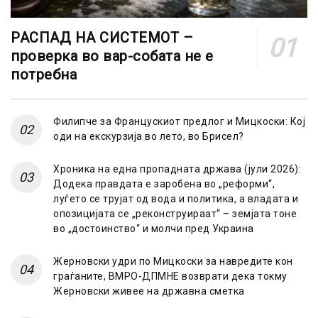
РАСПАД НА СИСТЕМОТ –
проверка во вар-собата не е
потребна
Филипче за Францускиот предлог и Мицкоски: Кој
оди на екскурзија во лето, во Брисел?
Хроника на една пропадната држава (јули 2026):
Додека правдата е заробена во „реформи“,
луѓето се трујат од вода и политика, а владата и
опозицијата се „реконструираат“ – земјата тоне
во „достоинство“ и молчи пред Украина
Жерновски удри по Мицкоски за навредите кон
граѓаните, ВМРО-ДПМНЕ возврати дека токму
Жерновски живее на државна сметка