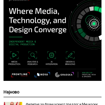
Најново
Филипче за Францускиот предлог и Мицкоски: