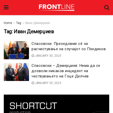
Home
Tag
Иван Демерџиев
Tag:
Иван Демерџиев
Спасовски: Презедовме сѐ за
расчистување на случајот со Пендиков
JANUARY 30, 2023
Спасовски – Демерџиев: Нема да се
дозволи никаков инцидент на
чествувањето на Гоце Делчев
JANUARY 30, 2023