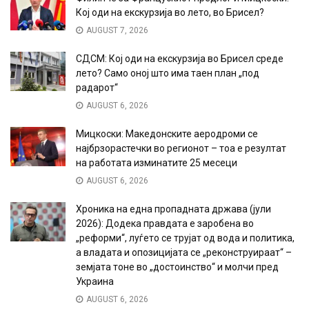
Кој оди на екскурзија во лето, во Брисел?
AUGUST 7, 2026
СДСМ: Кој оди на екскурзија во Брисел среде
лето? Само оној што има таен план „под
радарот“
AUGUST 6, 2026
Мицкоски: Македонските аеродроми се
најбрзорастечки во регионот – тоа е резултат
на работата изминатите 25 месеци
AUGUST 6, 2026
Хроника на една пропадната држава (јули
2026): Додека правдата е заробена во
„реформи“, луѓето се трујат од вода и политика,
а владата и опозицијата се „реконструираат“ –
земјата тоне во „достоинство“ и молчи пред
Украина
AUGUST 6, 2026