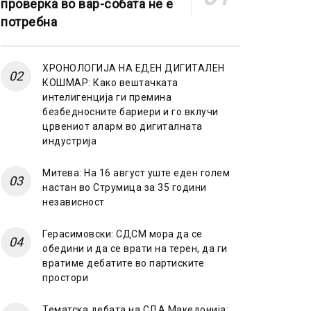
проверка во вар-собата не е
потребна
ХРОНОЛОГИЈА НА ЕДЕН ДИГИТАЛЕН
КОШМАР: Како вештачката
интелигенција ги премина
безбедносните бариери и го вклучи
црвениот аларм во дигиталната
индустрија
Митева: На 16 август уште еден голем
настан во Струмица за 35 години
независност
Герасимовски: СДСМ мора да се
обедини и да се врати на терен, да ги
вратиме дебатите во партиските
простори
Тематска дебата на СДА Македонија: