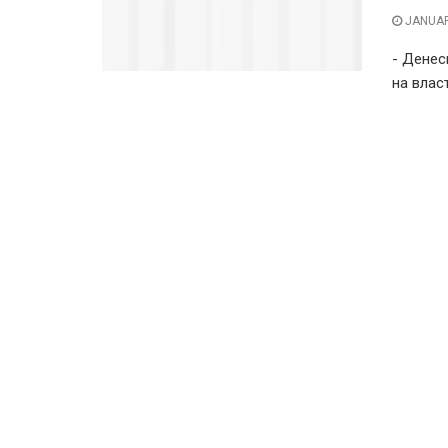
JANUAR
- Денес
на влас