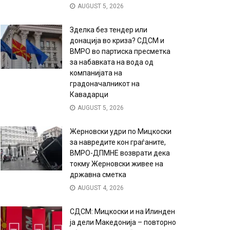
AUGUST 5, 2026
Зделка без тендер или
донација во криза? СДСМ и
ВМРО во партиска пресметка
за набавката на вода од
компанијата на
градоначалникот на
Кавадарци
AUGUST 5, 2026
Жерновски удри по Мицкоски
за навредите кон граѓаните,
ВМРО-ДПМНЕ возврати дека
токму Жерновски живее на
државна сметка
AUGUST 4, 2026
СДСМ: Мицкоски и на Илинден
ја дели Македонија – повторно