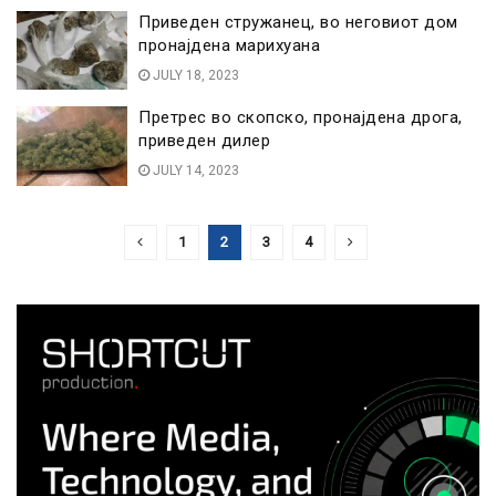
Приведен стружанец, во неговиот дом
пронајдена марихуана
JULY 18, 2023
Претрес во скопско, пронајдена дрога,
приведен дилер
JULY 14, 2023
1
2
3
4