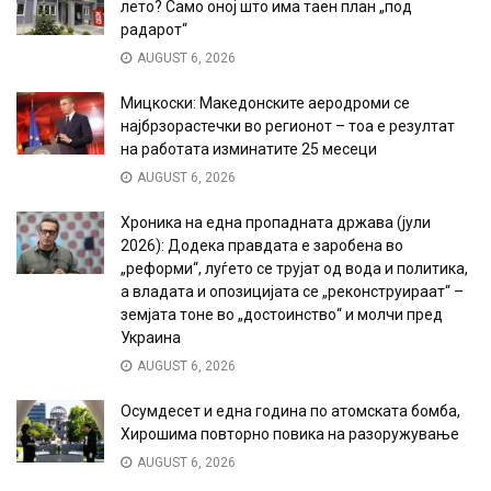
лето? Само оној што има таен план „под
радарот“
AUGUST 6, 2026
Мицкоски: Македонските аеродроми се
најбрзорастечки во регионот – тоа е резултат
на работата изминатите 25 месеци
AUGUST 6, 2026
Хроника на една пропадната држава (јули
2026): Додека правдата е заробена во
„реформи“, луѓето се трујат од вода и политика,
а владата и опозицијата се „реконструираат“ –
земјата тоне во „достоинство“ и молчи пред
Украина
AUGUST 6, 2026
Осумдесет и една година по атомската бомба,
Хирошима повторно повика на разоружување
AUGUST 6, 2026