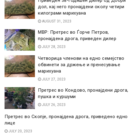
Приведен 38-годишен дилер од Добри
дол, кај него пронајдени околу четири
килограми марихуана
AUGUST 31, 2023
МВР: Претрес во Ѓорче Петров,
пронајдена дрога, приведен дилер
JULY 28, 2023
Четворица членови на едно семејство
обвинети за држење и пренесување
марихуана
JULY 27, 2023
Претрес во Кондово, пронајдени дрога,
пушка и куршуми
JULY 26, 2023
Претрес во Скопје, пронајдена дрога, приведено едно
лице
JULY 20, 2023