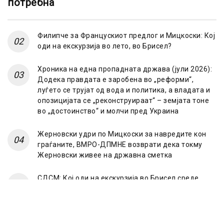
потребна
Филипче за Францускиот предлог и Мицкоски: Кој
оди на екскурзија во лето, во Брисел?
Хроника на една пропадната држава (јули 2026):
Додека правдата е заробена во „реформи“,
луѓето се трујат од вода и политика, а владата и
опозицијата се „реконструираат“ – земјата тоне
во „достоинство“ и молчи пред Украина
Жерновски удри по Мицкоски за навредите кон
граѓаните, ВМРО-ДПМНЕ возврати дека токму
Жерновски живее на државна сметка
СДСМ: Кој оди на екскурзија во Брисел среде
лето? Само оној што има таен план „под радарот“