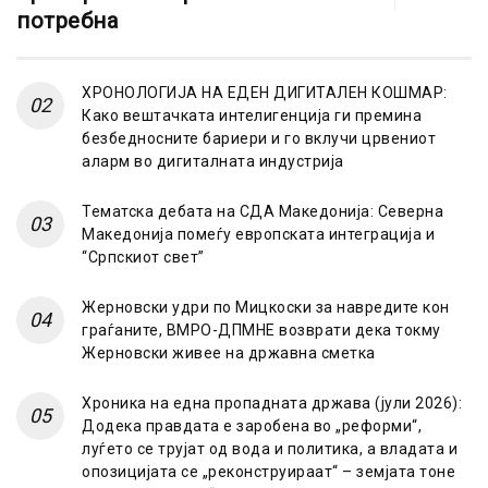
потребна
ХРОНОЛОГИЈА НА ЕДЕН ДИГИТАЛЕН КОШМАР:
Како вештачката интелигенција ги премина
безбедносните бариери и го вклучи црвениот
аларм во дигиталната индустрија
Тематска дебата на СДА Македонија: Северна
Македонија помеѓу европската интеграција и
“Српскиот свет”
Жерновски удри по Мицкоски за навредите кон
граѓаните, ВМРО-ДПМНЕ возврати дека токму
Жерновски живее на државна сметка
Хроника на една пропадната држава (јули 2026):
Додека правдата е заробена во „реформи“,
луѓето се трујат од вода и политика, а владата и
опозицијата се „реконструираат“ – земјата тоне