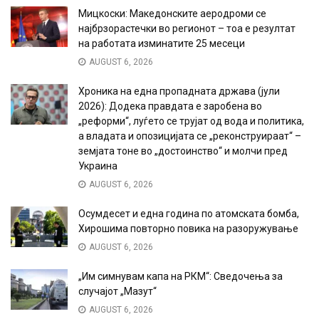
Мицкоски: Македонските аеродроми се
најбрзорастечки во регионот – тоа е резултат
на работата изминатите 25 месеци
AUGUST 6, 2026
Хроника на една пропадната држава (јули
2026): Додека правдата е заробена во
„реформи“, луѓето се трујат од вода и политика,
а владата и опозицијата се „реконструираат“ –
земјата тоне во „достоинство“ и молчи пред
Украина
AUGUST 6, 2026
Осумдесет и една година по атомската бомба,
Хирошима повторно повика на разоружување
AUGUST 6, 2026
„Им симнувам капа на РКМ“: Сведочења за
случајот „Мазут“
AUGUST 6, 2026