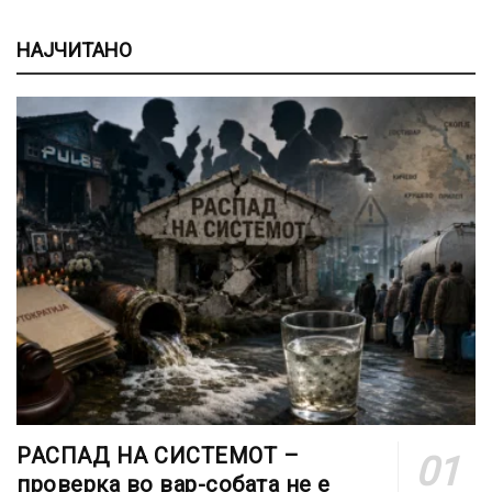
НАЈЧИТАНО
РАСПАД НА СИСТЕМОТ –
проверка во вар-собата не е