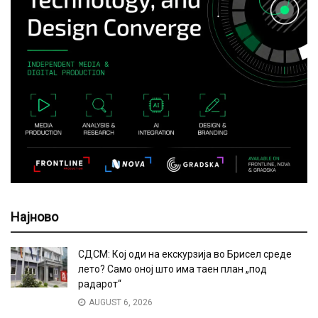
Најново
СДСМ: Кој оди на екскурзија во Брисел среде
лето? Само оној што има таен план „под
радарот“
AUGUST 6, 2026