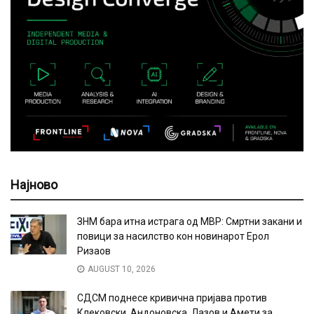
Најново
ЗНМ бара итна истрага од МВР: Смртни закани и
повици за насилство кон новинарот Ерол
Ризаов
AUGUST 10, 2026
СДСМ поднесе кривична пријава против
Клековски, Андоновска, Лазов и Амети за