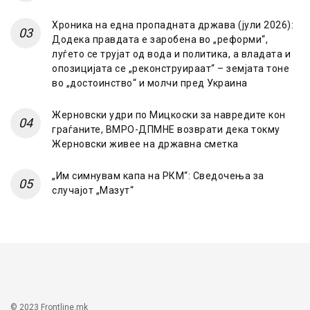
Хроника на една пропадната држава (јули 2026):
Додека правдата е заробена во „реформи“,
луѓето се трујат од вода и политика, а владата и
опозицијата се „реконструираат“ – земјата тоне
во „достоинство“ и молчи пред Украина
Жерновски удри по Мицкоски за навредите кон
граѓаните, ВМРО-ДПМНЕ возврати дека токму
Жерновски живее на државна сметка
„Им симнувам капа на РКМ“: Сведочења за
случајот „Мазут“
© 2023 Frontline.mk