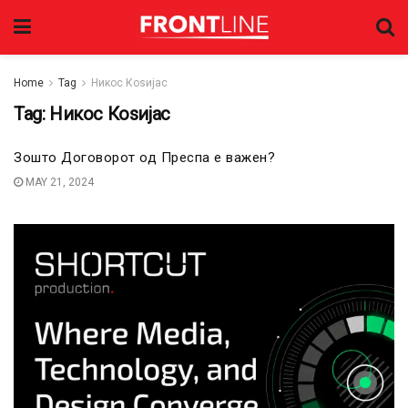
Home
Tag
Никос Коѕијас
Tag:
Никос Коѕијас
Зошто Договорот од Преспа е важен?
MAY 21, 2024