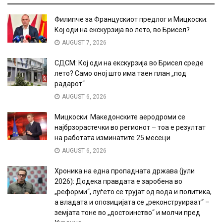
Филипче за Францускиот предлог и Мицкоски:
Кој оди на екскурзија во лето, во Брисел?
AUGUST 7, 2026
СДСМ: Кој оди на екскурзија во Брисел среде
лето? Само оној што има таен план „под
радарот“
AUGUST 6, 2026
Мицкоски: Македонските аеродроми се
најбрзорастечки во регионот – тоа е резултат
на работата изминатите 25 месеци
AUGUST 6, 2026
Хроника на една пропадната држава (јули
2026): Додека правдата е заробена во
„реформи“, луѓето се трујат од вода и политика,
а владата и опозицијата се „реконструираат“ –
земјата тоне во „достоинство“ и молчи пред