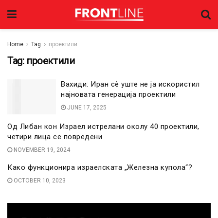
Home
Tag
проектили
Tag:
проектили
Вахиди: Иран сè уште не ја искористил
најновата генерација проектили
JUNE 17, 2025
Од Либан кон Израел истрелани околу 40 проектили,
четири лица се повредени
NOVEMBER 19, 2024
Како функционира израелската „Железна купола“?
OCTOBER 10, 2023