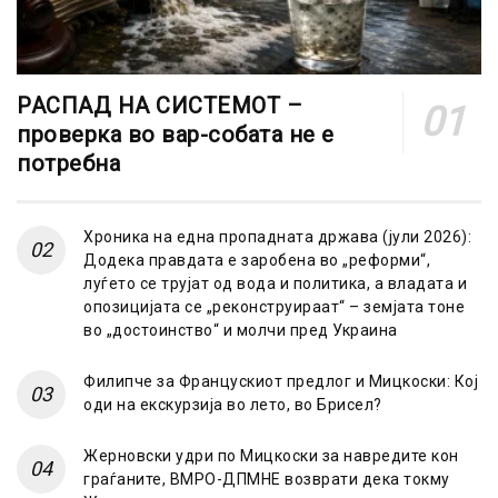
РАСПАД НА СИСТЕМОТ –
проверка во вар-собата не е
потребна
Хроника на една пропадната држава (јули 2026):
Додека правдата е заробена во „реформи“,
луѓето се трујат од вода и политика, а владата и
опозицијата се „реконструираат“ – земјата тоне
во „достоинство“ и молчи пред Украина
Филипче за Францускиот предлог и Мицкоски: Кој
оди на екскурзија во лето, во Брисел?
Жерновски удри по Мицкоски за навредите кон
граѓаните, ВМРО-ДПМНЕ возврати дека токму