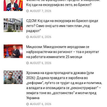
Кој оди на екскурзија во лето, во Брисел?
AUGUST 7, 2026
СДСМ: Кој оди на екскурзија во Брисел среде
лето? Само оној што има таен план „под
радарот“
AUGUST 6, 2026
Мицкоски: Македонските аеродроми се
најбрзорастечки во регионот – тоа е резултат
на работата изминатите 25 месеци
AUGUST 6, 2026
Хроника на една пропадната држава (јули
2026): Додека правдата е заробена во
„реформи“, луѓето се трујат од вода и политика,
а владата и опозицијата се „реконструираат“ –
земјата тоне во „достоинство“ и молчи пред
Украина
AUGUST 6, 2026