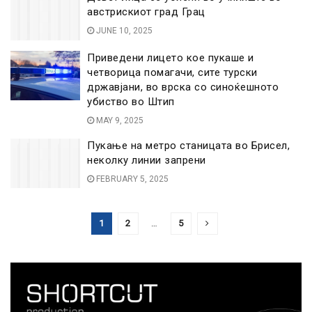
австрискиот град Грац
JUNE 10, 2025
Приведени лицето кое пукаше и
четворица помагачи, сите турски
државјани, во врска со синоќешното
убиство во Штип
MAY 9, 2025
Пукање на метро станицата во Брисел,
неколку линии запрени
FEBRUARY 5, 2025
1
2
…
5