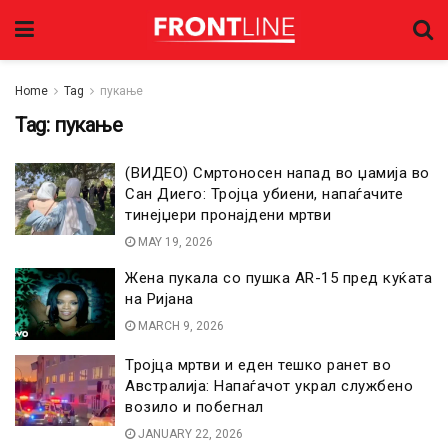
Home
Tag
пукање
Tag:
пукање
(ВИДЕО) Смртоносен напад во џамија во
Сан Диего: Тројца убиени, напаѓачите
тинејџери пронајдени мртви
MAY 19, 2026
Жена пукала со пушка AR-15 пред куќата
на Ријана
MARCH 9, 2026
Тројца мртви и еден тешко ранет во
Австралија: Напаѓачот украл службено
возило и побегнал
JANUARY 22, 2026