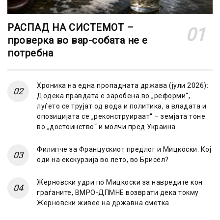
РАСПАД НА СИСТЕМОТ –
проверка во вар-собата не е
потребна
Хроника на една пропадната држава (јули 2026):
Додека правдата е заробена во „реформи“,
луѓето се трујат од вода и политика, а владата и
опозицијата се „реконструираат“ – земјата тоне
во „достоинство“ и молчи пред Украина
Филипче за Францускиот предлог и Мицкоски: Кој
оди на екскурзија во лето, во Брисел?
Жерновски удри по Мицкоски за навредите кон
граѓаните, ВМРО-ДПМНЕ возврати дека токму
Жерновски живее на државна сметка