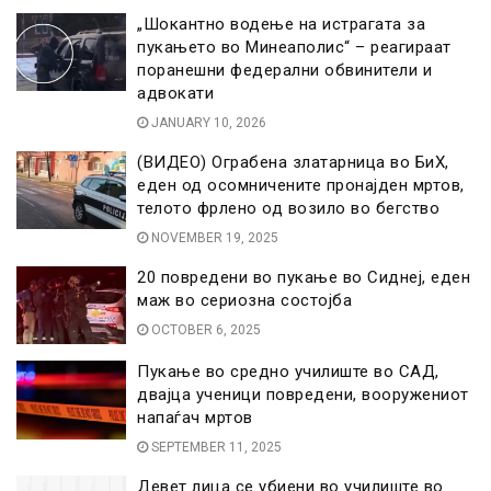
„Шокантно водење на истрагата за
пукањето во Минеаполис“ – реагираат
поранешни федерални обвинители и
адвокати
JANUARY 10, 2026
(ВИДЕО) Ограбена златарница во БиХ,
еден од осомничените пронајден мртов,
телото фрлено од возило во бегство
NOVEMBER 19, 2025
20 повредени во пукање во Сиднеј, еден
маж во сериозна состојба
OCTOBER 6, 2025
Пукање во средно училиште во САД,
двајца ученици повредени, вооружениот
напаѓач мртов
SEPTEMBER 11, 2025
Девет лица се убиени во училиште во