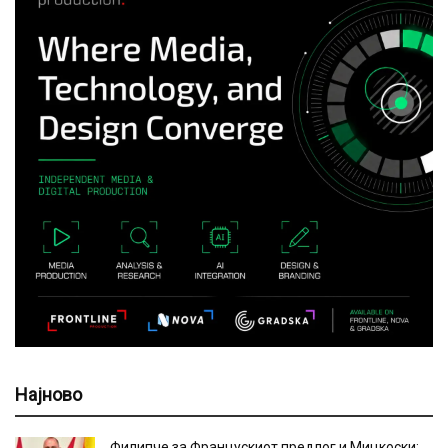
Најново
Филипче за Францускиот предлог и Мицкоски: