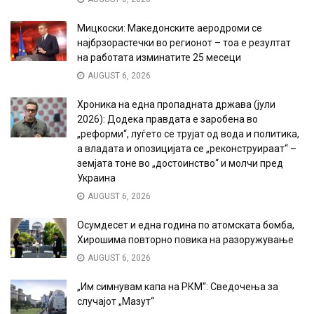
Мицкоски: Македонските аеродроми се
најбрзорастечки во регионот – тоа е резултат
на работата изминатите 25 месеци
AUGUST 6, 2026
Хроника на една пропадната држава (јули
2026): Додека правдата е заробена во
„реформи“, луѓето се трујат од вода и политика,
а владата и опозицијата се „реконструираат“ –
земјата тоне во „достоинство“ и молчи пред
Украина
AUGUST 6, 2026
Осумдесет и една година по атомската бомба,
Хирошима повторно повика на разоружување
AUGUST 6, 2026
„Им симнувам капа на РКМ“: Сведочења за
случајот „Мазут“