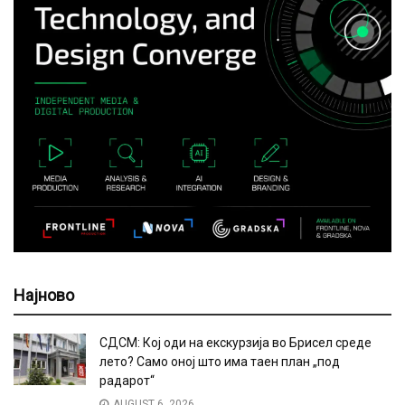
Најново
СДСМ: Кој оди на екскурзија во Брисел среде
лето? Само оној што има таен план „под
радарот“
AUGUST 6, 2026