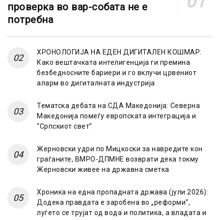
проверка во вар-собата не е
потребна
ХРОНОЛОГИЈА НА ЕДЕН ДИГИТАЛЕН КОШМАР:
Како вештачката интелигенција ги премина
безбедносните бариери и го вклучи црвениот
аларм во дигиталната индустрија
Тематска дебата на СДА Македонија: Северна
Македонија помеѓу европската интеграција и
“Српскиот свет”
Жерновски удри по Мицкоски за навредите кон
граѓаните, ВМРО-ДПМНЕ возврати дека токму
Жерновски живее на државна сметка
Хроника на една пропадната држава (јули 2026):
Додека правдата е заробена во „реформи“,
луѓето се трујат од вода и политика, а владата и