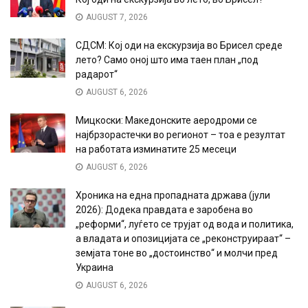
AUGUST 7, 2026
СДСМ: Кој оди на екскурзија во Брисел среде
лето? Само оној што има таен план „под
радарот“
AUGUST 6, 2026
Мицкоски: Македонските аеродроми се
најбрзорастечки во регионот – тоа е резултат
на работата изминатите 25 месеци
AUGUST 6, 2026
Хроника на една пропадната држава (јули
2026): Додека правдата е заробена во
„реформи“, луѓето се трујат од вода и политика,
а владата и опозицијата се „реконструираат“ –
земјата тоне во „достоинство“ и молчи пред
Украина
AUGUST 6, 2026