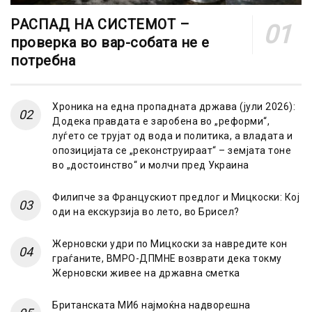
РАСПАД НА СИСТЕМОТ –
проверка во вар-собата не е
потребна
Хроника на една пропадната држава (јули 2026):
Додека правдата е заробена во „реформи“,
луѓето се трујат од вода и политика, а владата и
опозицијата се „реконструираат“ – земјата тоне
во „достоинство“ и молчи пред Украина
Филипче за Францускиот предлог и Мицкоски: Кој
оди на екскурзија во лето, во Брисел?
Жерновски удри по Мицкоски за навредите кон
граѓаните, ВМРО-ДПМНЕ возврати дека токму
Жерновски живее на државна сметка
Британската МИ6 најмоќна надворешна