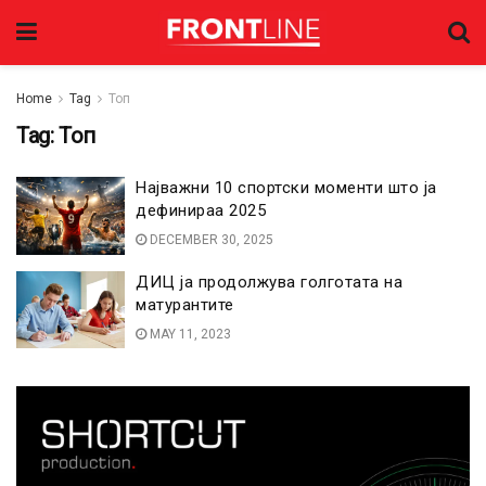
Home
Tag
Топ
Tag:
Топ
Најважни 10 спортски моменти што ја
дефинираа 2025
DECEMBER 30, 2025
ДИЦ ја продолжува голготата на
матурантите
MAY 11, 2023