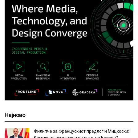
Најново
Филипче за Францускиот предлог и Мицкоски:
Кој оди на екскурзија во лето, во Брисел?