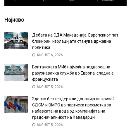
Најново
Дебата на СДА Македонија: Европскиот пат
блокиран, изолацијата станува државна
политика
AUGUST 6, 2026
Британската МИ6 најмоќна надворешна
разузнавачка служба во Европа, следна е
француската
AUGUST 5, 2026
Зделка без тендер или донација во криза?
СДСМ и ВМРО во партиска пресметка за
набавката на вода од компанијата на
градоначалникот на Кавадарци
AUGUST 5, 2026