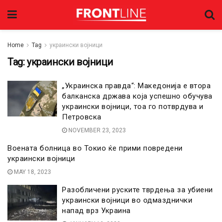
Home
Tag
украински војници
Tag:
украински војници
„Украинска правда“: Македонија е втора
балканска држава која успешно обучува
украински војници, тоа го потврдува и
Петровска
NOVEMBER 23, 2023
Воената болница во Токио ќе прими повредени
украински војници
MAY 18, 2023
Разобличени руските тврдења за убиени
украински војници во одмазднички
напад врз Украина