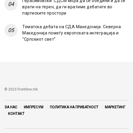
Герасимовски: СДСМ мора да се обедини и да се
врати на терен, да ги вратиме дебатите во
партиските простори
Тематска дебата на СДА Македонија: Северна
Македонија помеѓу европската интеграција и
“Српскиот свет”
© 2023 Frontline.mk
ЗА НАС
ИМПРЕСУМ
ПОЛИТИКА НА ПРИВАТНОСТ
МАРКЕТИНГ
КОНТАКТ