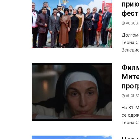
прик
фест
AUGUST
Долгоме
Теона С
Венецис
Филм
Мите
прог
AUGUST
На 81. 
се одрж
Теона Ст