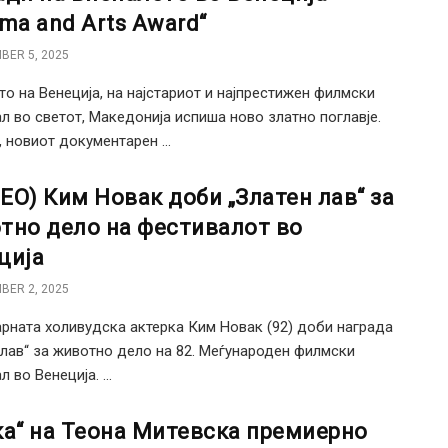
ema and Arts Award“
BER 5, 2025
то на Венеција, на најстариот и најпрестижен филмски
л во светот, Македонија испиша ново златно поглавје.
, новиот документарен ...
ЕО) Ким Новак доби „Златен лав“ за
тно дело на фестивалот во
ција
BER 2, 2025
рната холивудска актерка Ким Новак (92) доби награда
 лав“ за животно дело на 82. Меѓународен филмски
 во Венеција. ...
ка“ на Теона Митевска премиерно