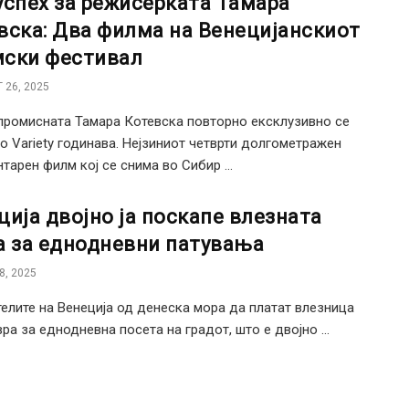
успех за режисерката Тамара
вска: Два филма на Венецијанскиот
ски фестивал
 26, 2025
ромисната Тамара Котевска повторно ексклузивно се
во Variety годинава. Нејзиниот четврти долгометражен
тарен филм кој се снима во Сибир ...
ција двојно ја поскапе влезната
а за еднодневни патувања
8, 2025
елите на Венеција од денеска мора да платат влезница
вра за еднодневна посета на градот, што е двојно ...