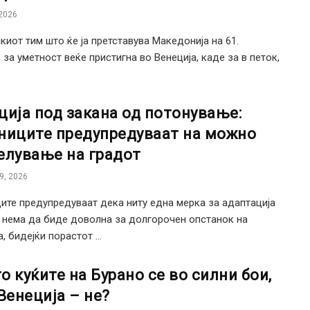
2026
киот тим што ќе ја претставува Македонија на 61.
 за уметност веќе пристигна во Венеција, каде за в петок,
ција под закана од потонување:
ниците предупредуваат на можно
елување на градот
9, 2026
ите предупредуваат дека ниту една мерка за адаптација
нема да биде доволна за долгорочен опстанок на
, бидејќи порастот ...
о куќите на Бурано се во силни бои,
 Венеција – не?