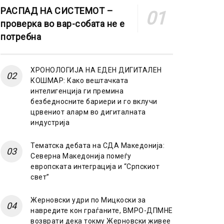
РАСПАД НА СИСТЕМОТ –
проверка во вар-собата не е
потребна
ХРОНОЛОГИЈА НА ЕДЕН ДИГИТАЛЕН
КОШМАР: Како вештачката
интелигенција ги премина
безбедносните бариери и го вклучи
црвениот аларм во дигиталната
индустрија
Тематска дебата на СДА Македонија:
Северна Македонија помеѓу
европската интеграција и “Српскиот
свет”
Жерновски удри по Мицкоски за
навредите кон граѓаните, ВМРО-ДПМНЕ
возврати дека токму Жерновски живее