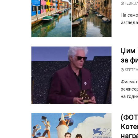
FEBRUA
На само
изгледа
Џим 
за фи
SEPTEM
Филмот 
режисер
на годи
(ФОТ
Коте
нагр