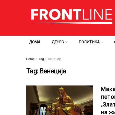
ДОМА
ДЕНЕС
ПОЛИТИКА
Home
Tag
Венеција
Tag:
Венеција
Маке
пето
„Зла
на ж