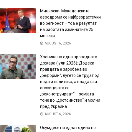
Мицкоски: Македонските
аеродроми се најбрзорастечки
во регионот – тоа е резултат
на работата изминатите 25
месеци
AUGUST 6, 2026
Хроника на една пропадната
држава (јули 2026): Додека
правдата е заробена во
„реформи“, луѓето се трујат од
вода и политика, а владата и
опозицијата се
„реконструираат“ – земјата
тоне во „достоинство“ и молчи
пред Украина
AUGUST 6, 2026
Осумдесет и една година по