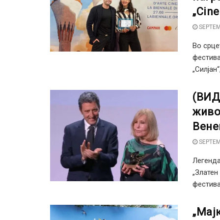
„Cin
SEPTEM
Во срце
фестива
„Силјан“
(ВИД
живо
Вене
SEPTEM
Легенда
„Златен
фестивал
„Мај