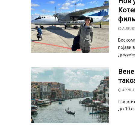
Нов 
Коте
филм
AUGUST
Бескомп
појави 
докумен
Вене
такс
APRIL 1
Посетит
до 10 е