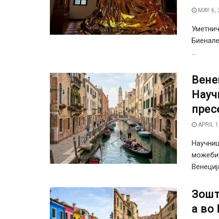
MAY 6, 
Уметнич
Биенале
...
Вене
Науч
прес
APRIL 1
Научниц
можеби 
Венеција
Зошт
а во