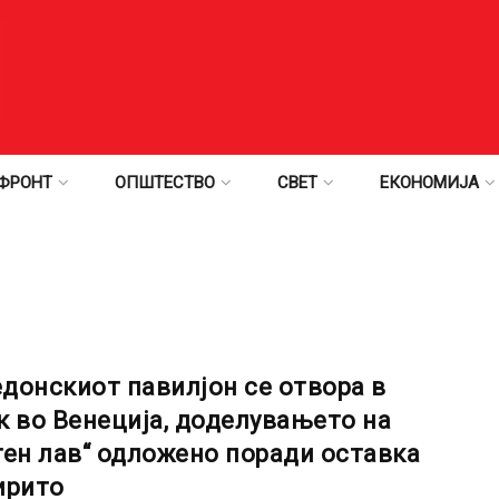
ФРОНТ
ОПШТЕСТВО
СВЕТ
ЕКОНОМИЈА
донскиот павилјон се отвора в
к во Венеција, доделувањето на
тен лав“ одложено поради оставка
ирито