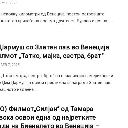
RY 1, 2026
 неколку километри од Венеција, постои остров што
 како да припаѓа на сосема друг свет. Бурано е познат ...
Џармуш со Златен лав во Венеција
лмот „Татко, мајка, сестра, брат“
BER 7, 2025
„Татко, мајка, сестра, брат“ на независниот американски
 Џим Џармуш ја освои престижната награда Златен лав
нашното издание ...
О) Филмот„Силјан“ од Тамара
вска освои една од најретките
ади на Биеналето во Венеција –