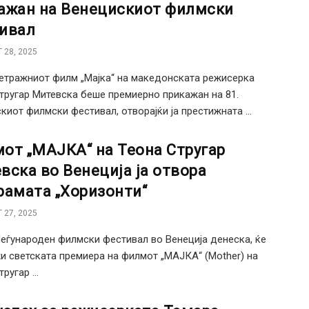
ажан на Венецискиот филмски
ивал
 28, 2025
тражниот филм „Мајка“ на македонската режисерка
тругар Митевска беше премиерно прикажан на 81.
киот филмски фестивал, отворајќи ја престижната ...
от „МАЈКА“ на Теона Стругар
вска во Венеција ја отвора
рамата „Хоризонти“
 27, 2025
Меѓународен филмски фестивал во Венеција денеска, ќе
и светската премиера на филмот „МАЈКА“ (Mother) на
ругар ...