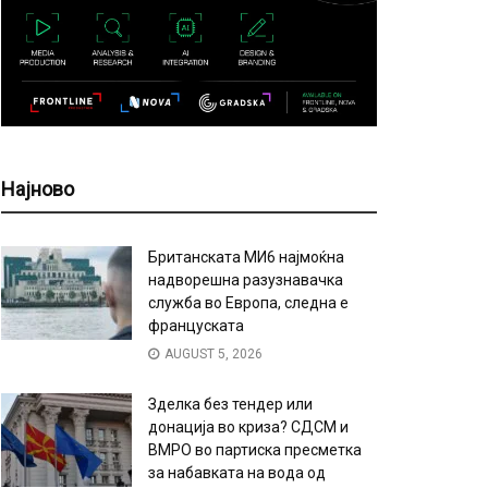
Најново
Британската МИ6 најмоќна
надворешна разузнавачка
служба во Европа, следна е
француската
AUGUST 5, 2026
Зделка без тендер или
донација во криза? СДСМ и
ВМРО во партиска пресметка
за набавката на вода од