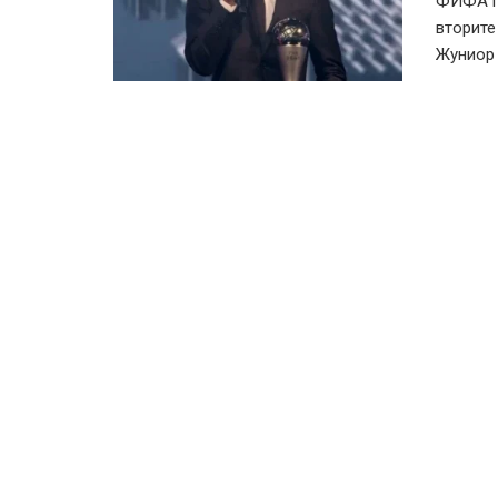
ФИФА ги
вторите
Жуниор е