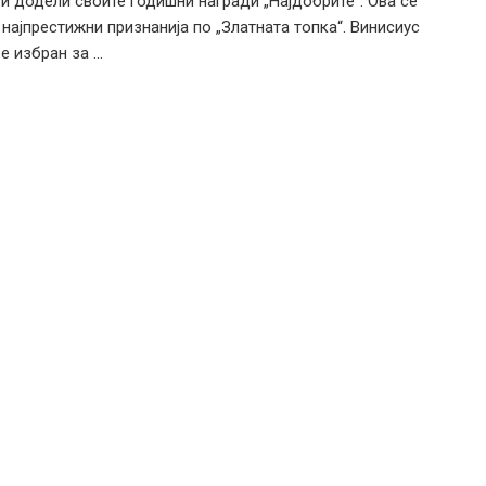
 додели своите годишни награди „Најдобрите“. Ова се
 најпрестижни признанија по „Златната топка“. Винисиус
 избран за ...