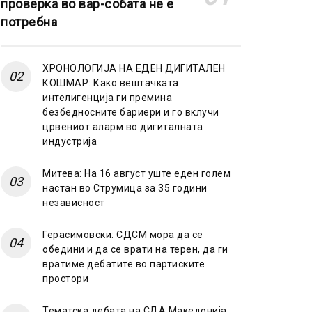
проверка во вар-собата не е
потребна
ХРОНОЛОГИЈА НА ЕДЕН ДИГИТАЛЕН
КОШМАР: Како вештачката
интелигенција ги премина
безбедносните бариери и го вклучи
црвениот аларм во дигиталната
индустрија
Митева: На 16 август уште еден голем
настан во Струмица за 35 години
независност
Герасимовски: СДСМ мора да се
обедини и да се врати на терен, да ги
вратиме дебатите во партиските
простори
Тематска дебата на СДА Македонија: