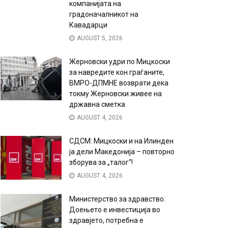
компанијата на
градоначалникот на
Кавадарци
AUGUST 5, 2026
Жерновски удри по Мицкоски
за навредите кон граѓаните,
ВМРО-ДПМНЕ возврати дека
токму Жерновски живее на
државна сметка
AUGUST 4, 2026
СДСМ: Мицкоски и на Илинден
ја дели Македонија – повторно
зборува за „талог“!
AUGUST 4, 2026
Министерство за здравство:
Доењето е инвестиција во
здравјето, потребна е