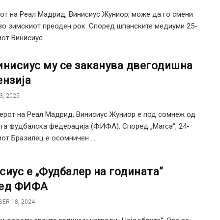
от на Реал Мадрид, Винисиус Жуниор, може да го смени
во зимскиот преоден рок. Според шпанските медиуми 25-
от Винисиус ...
инисиус му се заканува двегодишна
ензија
3, 2025
рот на Реал Мадрид, Винисиус Жуниор е под сомнеж од
та фудбалска федерација (ФИФА). Според „Marca“, 24-
от Бразилец е осомничен ...
сиус е „Фудбалер на годината“
ед ФИФА
ER 18, 2024