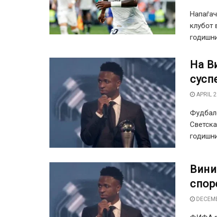
Напаѓач
клубот 
годишни
На В
сусп
APRIL 2
Фудбале
Светска
годишни
Вини
спор
DECEMB