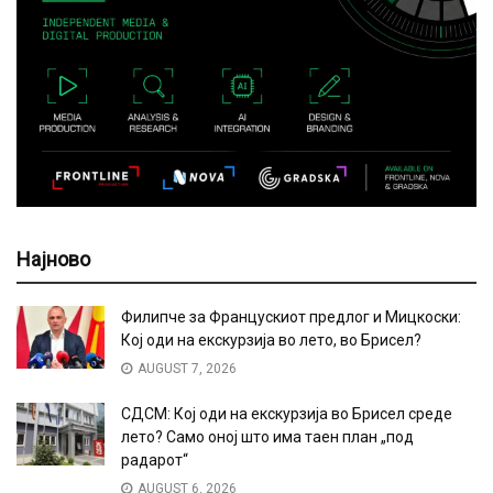
Најново
Филипче за Францускиот предлог и Мицкоски:
Кој оди на екскурзија во лето, во Брисел?
AUGUST 7, 2026
СДСМ: Кој оди на екскурзија во Брисел среде
лето? Само оној што има таен план „под
радарот“
AUGUST 6, 2026