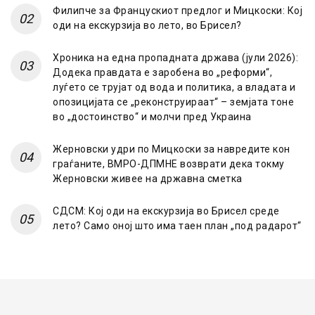
Филипче за Францускиот предлог и Мицкоски: Кој
оди на екскурзија во лето, во Брисел?
Хроника на една пропадната држава (јули 2026):
Додека правдата е заробена во „реформи“,
луѓето се трујат од вода и политика, а владата и
опозицијата се „реконструираат“ – земјата тоне
во „достоинство“ и молчи пред Украина
Жерновски удри по Мицкоски за навредите кон
граѓаните, ВМРО-ДПМНЕ возврати дека токму
Жерновски живее на државна сметка
СДСМ: Кој оди на екскурзија во Брисел среде
лето? Само оној што има таен план „под радарот“