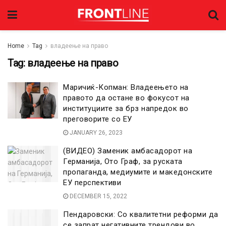
Home
Tag
владеење на право
Tag:
владеење на право
Маричиќ-Копман: Владеењето на
правото да остане во фокусот на
институциите за брз напредок во
преговорите со ЕУ
JANUARY 26, 2023
(ВИДЕО) Заменик амбасадорот на
Германија, Ото Граф, за руската
пропаганда, медиумите и македонските
ЕУ перспективи
DECEMBER 15, 2022
Пендаровски: Со квалитетни реформи да
се запрат негативните трендови во