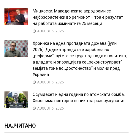
Мицкоски: Македонските аеродроми се
најбрзорастечки во регионот – тоа е резултат
на работата изминатите 25 месеци
AUGUST 6, 2026
Хроника на една пропадната држава (јули
2026): Додека правдата е заробена во
„реформи“, луѓето се трујат од вода и политика,
а владата и опозицијата се „реконструираат“ –
земјата тоне во „достоинство“ и молчи пред
Украина
AUGUST 6, 2026
Осумдесет и една година по атомската бомба,
Хирошима повторно повика на разоружување
AUGUST 6, 2026
НАЈЧИТАНО