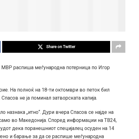
Share on Twitter
. МВР распиша меѓународна потерница по Игор
крие. На полноќ на 18-ти октомври во петок бил
 Спасов не ја поминал затворската капија.
о назнака „итно“. Дури вчера Спасов се најде на
 само во Македонија. Според информации на ТВ24,
дот дека поранешниот специјалец осуден на 14
атено и барање за да се распише меѓународна