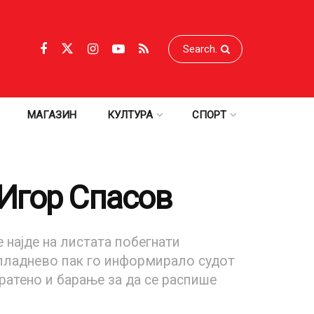
МАГАЗИН
КУЛТУРА
СПОРТ
Игор Спасов
 најде на листата побегнати
пладнево пак го информирало судот
пратено и барање за да се распише