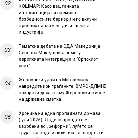
КОШМАР: Како вештачката
интелигенција ги премина
безбедносните бариери и го вклучи
црвениот аларм во дигиталната
индустрија
Тематска дебата на СДА Македонија:
Северна Македонија помеѓу
европската интеграција и “Српскиот
свет”
Жерновски удри по Мицкоски за
навредите кон граѓаните, ВМРО-ДПМНЕ
возврати дека токму Жерновски живее
на државна сметка
Хроника на една пропадната држава
(јули 2026): Додека правдата е
заробена во „реформи“, луѓето се
трујат од вода и политика, а владата и