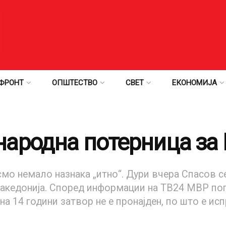
ФРОНТ
ОПШТЕСТВО
СВЕТ
ЕКОНОМИЈА
ародна потерница за 
мо немало назнака „итно“. Дури вчера Спасов се
Македонија. Според информации на ТВ24 МВР по
а 14 години затвор не е пронајден, по што е ис