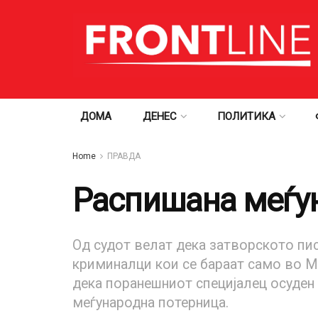
ДОМА
ДЕНЕС
ПОЛИТИКА
Home
ПРАВДА
Распишана меѓун
Од судот велат дека затворското пис
криминалци кои се бараат само во 
дека поранешниот специјалец осуден н
меѓународна потерница.