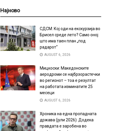
Најново
СДСМ: Кој оди на екскурзија во
Брисел среде лето? Само оној
што има таен план „под
радарот“
AUGUST 6, 2026
Мицкоски: Македонските
аеродроми се најбрзорастечки
во регионот – тоа е резултат
на работата изминатите 25
месеци
AUGUST 6, 2026
Хроника на една пропадната
држава (јули 2026): Додека
правдата е заробена во