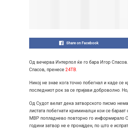
Share on Facebook
Од вечерва Интерпол ќе го бара Игор Спасов
Спасов, пренесе
24ТВ
.
Никој не знае кога точно побегнал и каде се 
последниот рок за се пријави доброволно. Но,
Од Судот велат дека затворското писмо немал
листата побегнати криминалци кои се бараат
МВР попладнево повторно го информирало Су
години затвор не е пронајден, по што е испр