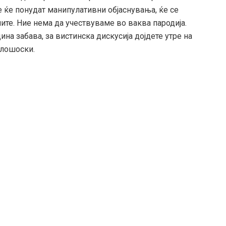
ие ќе понудат манипулативни објаснувања, ќе се
иите. Ние нема да учествуваме во ваква пародија.
на забава, за вистинска дискусија дојдете утре на
илошоски.