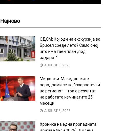
Најново
СДСМ: Кој оди на екскурзија во
Брисел среде лето? Само оној
што има таен план „под
радарот“
AUGUST 6, 2026
Мицкоски: Македонските
аеродроми се најбрзорастечки
во регионот – тоа е резултат
на работата изминатите 25
месеци
AUGUST 6, 2026
Хроника на една пропадната
држава (јули 2026): Додека