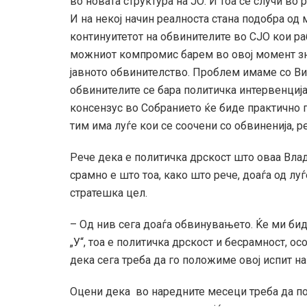
во новата структура на ЈО. И тоа се случи во
И на некој начин реалноста стана подобра од
континуитетот на обвинителите во СЈО кои раб
можниот компромис барем во овој момент зна
јавното обвинителство. Проблем имаме со Ви
обвинителите се бара политичка интервенција 
консензус во Собранието ќе биде практично п
тим има луѓе кои се соочени со обвиненија, 
Рече дека е политичка дрскост што оваа Влад
срамно е што тоа, како што рече, доаѓа од лу
стратешка цел.
– Од нив сега доаѓа обвинувањето. Ќе ми бид
„У“, тоа е политичка дрскост и бесрамност, о
дека сега треба да го положиме овој испит на
Оцени дека во наредните месеци треба да по