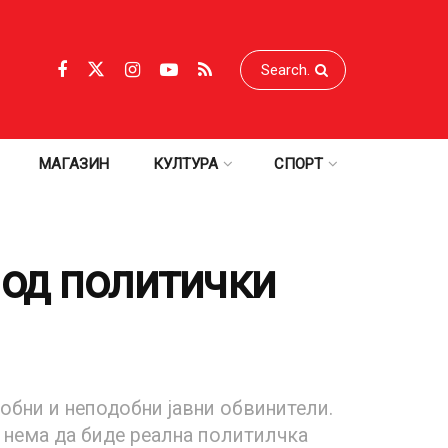
МАГАЗИН
КУЛТУРА
СПОРТ
 од политички
добни и неподобни јавни обвинители.
а нема да биде реална политилчка