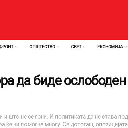
ФРОНТ
ОПШТЕСТВО
СВЕТ
ЕКОНОМИЈА
ора да биде ослободен
и и што не се гони. И политиката да не става по
а ќе ни помогне многу. Се дотогаш, опозицијат