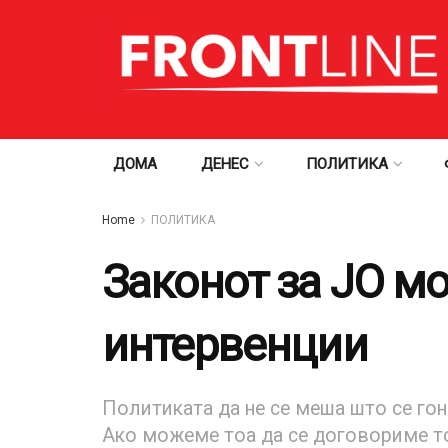
ДОМА
ДЕНЕС
ПОЛИТИКА
Home
ПОЛИТИКА
Законот за ЈО м
интервенции
Политиката да не се меша што се гон
Ако можеме тоа да се договориме то