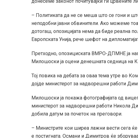
донесеме законот почитувајќи ги црвените ли
– Политиката да не се меша што се гони и што
неподобни јавни обвинители. Ако можеме тоа
дотогаш, опозицијата нема да биде реална по
Европската Унија, рече шефот на дипломатијат
Претходно, опозициската ВМРО-ДПМНЕ ја нап
Милошоски ја оцени денешната седница на Ко
Тој повика на дебата за оваа тема утре во Ко
дојде министерот за надворешни работи Дим
Милошоски ја покажа фотографијата од вице
министерот за надворешни работи Никола Дими
добила датум за почеток на преговори.
– Министрите кои ширеа лажни вести сега ќе т
е постигната. Османи и Димитров ќе зборуваа