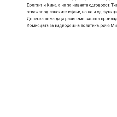
Брегзит и Кина, а не за нивната одговорот. Т
откажат од ланските изјави, но не и од функц
Денеска нема да ја расипеме вашата провлади
Комисијата за надворешна политика, рече М