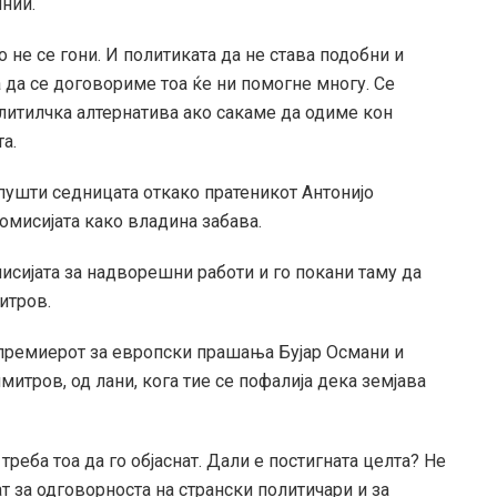
нии.
 не се гони. И политиката да не става подобни и
 да се договориме тоа ќе ни помогне многу. Се
литилчка алтернатива ако сакаме да одиме кон
а.
ушти седницата откако пратеникот Антонијо
мисијата како владина забава.
мисијата за надворешни работи и го покани таму да
итров.
премиерот за европски прашања Бујар Османи и
тров, од лани, кога тие се пофалија дека земјава
реба тоа да го објаснат. Дали е постигната целта? Не
т за одговорноста на странски политичари и за