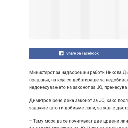
Share on Facebook
Министерот за надворешни работи Никола Ди
прашања, на која се дебатираше за недобивањ
недонесувањето на законот за ЈО, пренесува
Димитров рече дека законот за ЈО, како пос
задачите што ги добивме лани, за жал е двот
– Таму мора да се почитуваат две црвени лини