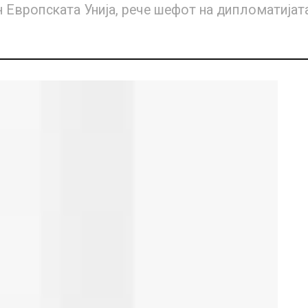
 Европската Унија, рече шефот на дипломатијат