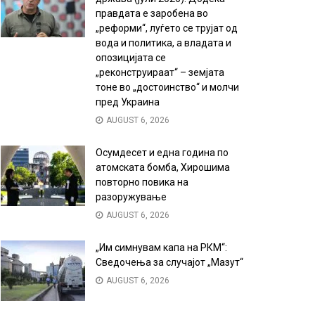
правдата е заробена во
„реформи“, луѓето се трујат од
вода и политика, а владата и
опозицијата се
„реконструираат“ – земјата
тоне во „достоинство“ и молчи
пред Украина
AUGUST 6, 2026
Осумдесет и една година по
атомската бомба, Хирошима
повторно повика на
разоружување
AUGUST 6, 2026
„Им симнувам капа на РКМ“:
Сведочења за случајот „Мазут“
AUGUST 6, 2026