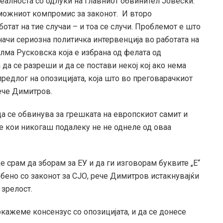
 реалноста со одлуки на главниот обвинител Јовески.
 можниот компромис за законот. И второ
отат на тие случаи – и тоа се случи. Проблемот е што
чи сериозна политичка интервенција во работата на
лма Русковска која е избрана од фелата од
да се разреши и да се постави некој кој ако нема
редлог на опозицијата, која што во преговарачкиот
рече Димитров.
а се обвинува за грешката на европскиот самит и
ѓе кои никогаш подалеку не не однеле од оваа
е срам да зборам за ЕУ и да ги изговорам буквите „Е“
собено со законот за СЈО, рече Димитров истакнувајќи
 зрелост.
кажеме консензус со опозицијата, и да се донесе