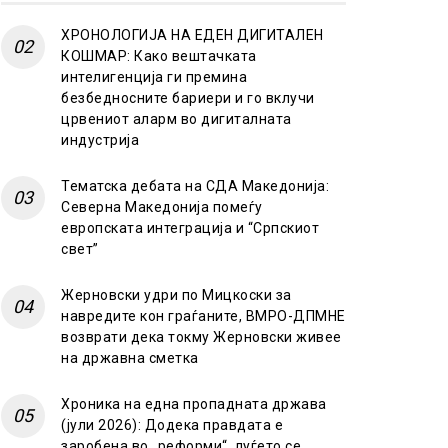
ХРОНОЛОГИЈА НА ЕДЕН ДИГИТАЛЕН
КОШМАР: Како вештачката
интелигенција ги премина
безбедносните бариери и го вклучи
црвениот аларм во дигиталната
индустрија
Тематска дебата на СДА Македонија:
Северна Македонија помеѓу
европската интеграција и “Српскиот
свет”
Жерновски удри по Мицкоски за
навредите кон граѓаните, ВМРО-ДПМНЕ
возврати дека токму Жерновски живее
на државна сметка
Хроника на една пропадната држава
(јули 2026): Додека правдата е
заробена во „реформи“, луѓето се