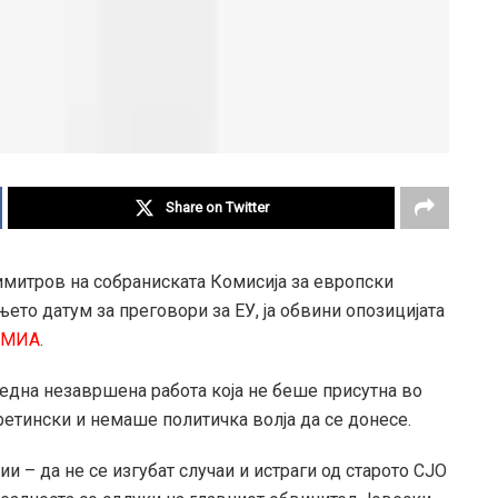
Share on Twitter
митров на собраниската Комисија за европски
ето датум за преговори за ЕУ, ја обвини опозицијата
МИА
.
ледна незавршена работа која не беше присутна во
ретински и немаше политичка волја да се донесе.
и – да не се изгубат случаи и истраги од старото СЈО