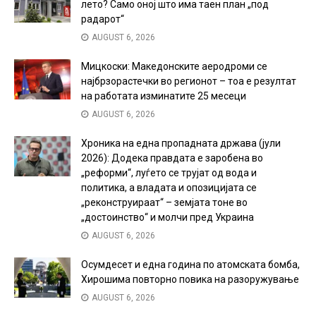
лето? Само оној што има таен план „под
радарот“
AUGUST 6, 2026
Мицкоски: Македонските аеродроми се
најбрзорастечки во регионот – тоа е резултат
на работата изминатите 25 месеци
AUGUST 6, 2026
Хроника на една пропадната држава (јули
2026): Додека правдата е заробена во
„реформи“, луѓето се трујат од вода и
политика, а владата и опозицијата се
„реконструираат“ – земјата тоне во
„достоинство“ и молчи пред Украина
AUGUST 6, 2026
Осумдесет и една година по атомската бомба,
Хирошима повторно повика на разоружување
AUGUST 6, 2026