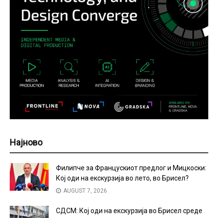
Најново
Филипче за Францускиот предлог и Мицкоски:
Кој оди на екскурзија во лето, во Брисел?
AUGUST 7, 2026
СДСМ: Кој оди на екскурзија во Брисел среде