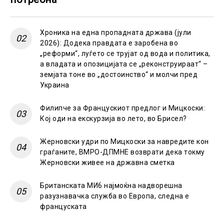
Хроника на една пропадната држава (јули
2026): Додека правдата е заробена во
„реформи“, луѓето се трујат од вода и политика,
а владата и опозицијата се „реконструираат“ –
земјата тоне во „достоинство“ и молчи пред
Украина
Филипче за Францускиот предлог и Мицкоски:
Кој оди на екскурзија во лето, во Брисел?
Жерновски удри по Мицкоски за навредите кон
граѓаните, ВМРО-ДПМНЕ возврати дека токму
Жерновски живее на државна сметка
Британската МИ6 најмоќна надворешна
разузнавачка служба во Европа, следна е
француската