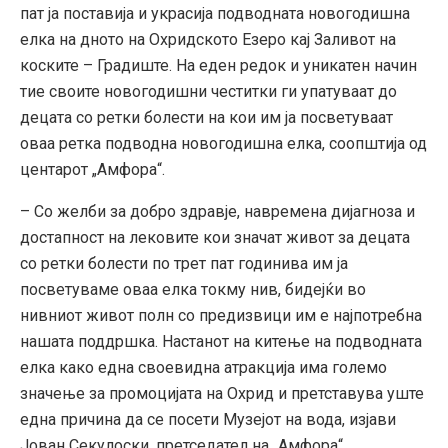
пат ја поставија и украсија подводната новогодишна
елка на дното на Охридското Eзеро кај Заливот на
коските – Градиште. На еден редок и уникатен начин
тие своите новогодишни честитки ги упатуваат до
децата со ретки болести на кои им ја посветуваат
оваа ретка подводна новогодишна елка, соопштија од
центарот „Амфора“.
– Со желби за добро здравје, навремена дијагноза и
достапност на лековите кои значат живот за децата
со ретки болести по трет пат годинива им ја
посветуваме оваа елка токму нив, бидејќи во
нивниот живот полн со предизвици им е најпотребна
нашата поддршка. Настанот на китење на подводната
елка како една своевидна атракција има големо
значење за промоцијата на Охрид и претставува уште
една причина да се посети Музејот на вода, изјави
Јован Секулоски, претседател на „Амфора“.