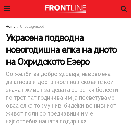
Home
Uncategorized
Украсена подводна
новогодишна елка на дното
на Охридското Езеро
Со желби за добро здравје, навремена
дијагноза и достапност на лековите кои
значат живот за децата со ретки болести
по трет пат годинива им ја посветуваме
оваа елка токму нив, бидејќи во нивниот
живот полн со предизвици им е
најпотребна нашата поддршка.