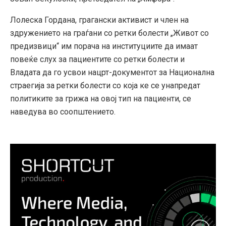
Лолеска Гордана, грагански активист и член на
здружението на граѓани со ретки болести „Живот со
предизвици“ им порача на институциите да имаат
повеќе слух за пациентите со ретки болести и
Владата да го усвои нацрт-документот за Национална
страегија за ретки болести со која ке се унапредат
политиките за грижа на овој тип на пациенти, се
наведува во соопштението.