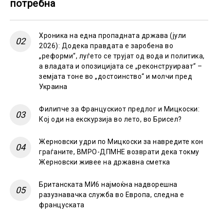
потребна
Хроника на една пропадната држава (јули
2026): Додека правдата е заробена во
„реформи“, луѓето се трујат од вода и политика,
а владата и опозицијата се „реконструираат“ –
земјата тоне во „достоинство“ и молчи пред
Украина
Филипче за Францускиот предлог и Мицкоски:
Кој оди на екскурзија во лето, во Брисел?
Жерновски удри по Мицкоски за навредите кон
граѓаните, ВМРО-ДПМНЕ возврати дека токму
Жерновски живее на државна сметка
Британската МИ6 најмоќна надворешна
разузнавачка служба во Европа, следна е
француската