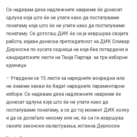
Се надевам дека надлежните навреме ќе донесат
одлука која што ќе не упати како да постапуваме
понатаму која што ќе не упати како да постапуваме
понатаму. Се дотогаш ДИК ќе си ја извршува својата
работа, изјави денеска претседателот на ДИК Оливер
Деркоски по кусата седница на која беа потврдени и
кандидатските листи на Твоја Партија за три изборни
единици.
– Утврдени се 15 листи за наредните вонредни или
не знаеме какви ќе бидат наредните параментарни
избори. Се надевам дека надлежните навреме ќе
донесат одлука која што ќе не упати како да
постапуваме понатаму, а се до тој момент ДИК колку
и да се допаѓало некому или не, ќе си ги извршува
своите законски овластувања, истакна Деркоски.