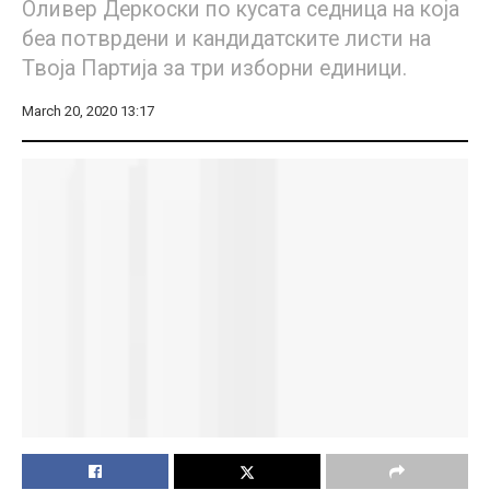
Оливер Деркоски по кусата седница на која
беа потврдени и кандидатските листи на
Твоја Партија за три изборни единици.
March 20, 2020 13:17