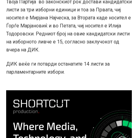
Твоја Партија во законскиот рок достави кандидатски
листи за три изборни единици и тоа за Првата, чиј
носител е Мирјана Најческа, за Втората каде носител е
Ѓорѓе Марјановиќ и во Петата, чиј носител е Илија
Тодоровски. Редниот број на овие кандидатски листи
на изборното ливче е 15, согласно заклучокот од
вчера на ДИК.
ДИК веќе ги потврди останатите 14 листи за
парламентарните избори.