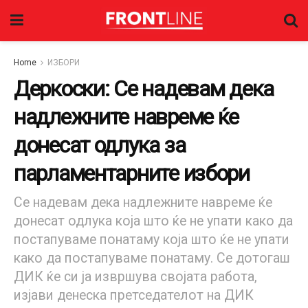
Home
ИЗБОРИ
Деркоски: Се надевам дека
надлежните навреме ќе
донесат одлука за
парламентарните избори
Се надевам дека надлежните навреме ќе
донесат одлука која што ќе не упати како да
постапуваме понатаму која што ќе не упати
како да постапуваме понатаму. Се дотогаш
ДИК ќе си ја извршува својата работа,
изјави денеска претседателот на ДИК