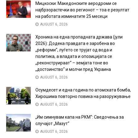
Мицкоски: Македонските аеродроми се
најбрзорастечки во регионот – тоа е резултат
на работата изминатите 25 месеци
AUGUST 6, 2026
Хроника на една пропадната држава (јули
2026): Додека правдата е заробена во
„реформи“, луѓето се трујат од вода и
политика, а владата и опозицијата се
„реконструираат“ – земјата тоне во
„достоинство“ и молчи пред Украина
AUGUST 6, 2026
Осумдесет и една година по атомската бомба,
Хирошима повторно повика на разоружување
AUGUST 6, 2026
„Им симнувам капа на РКМ“: Сведочења за
случајот „Мазут“
AUGUST 6, 2026