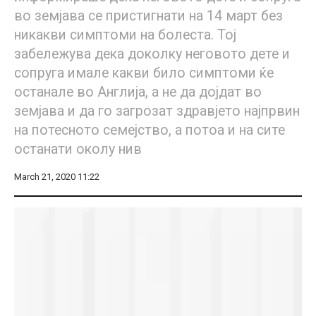
во земјава се пристигнати на 14 март без
никакви симптоми на болеста. Тој
забележува дека доколку неговото дете и
сопруга имале какви било симптоми ќе
останале во Англија, а не да дојдат во
земјава и да го загрозат здравјето најпрвин
на потесното семејство, а потоа и на сите
останати околу нив
March 21, 2020 11:22