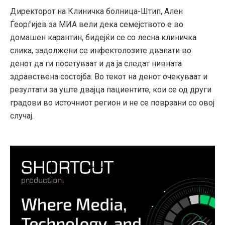
Директорот на Клиничка болница-Штип, Ален
Ѓеорѓијев за МИА вели дека семејството е во
домашен карантин, бидејќи се со лесна клиничка
слика, задолжени се инфектолозите двапати во
денот да ги посетуваат и да ја следат нивната
здравствена состојба. Во текот на денот очекуваат и
резултати за уште двајца пациентите, кои се од други
градови во источниот регион и не се поврзани со овој
случај.