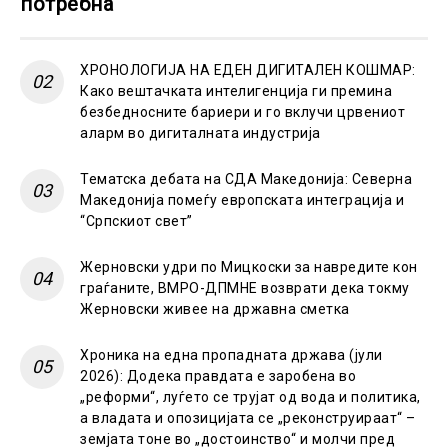
потребна
ХРОНОЛОГИЈА НА ЕДЕН ДИГИТАЛЕН КОШМАР:
Како вештачката интелигенција ги премина
безбедносните бариери и го вклучи црвениот
аларм во дигиталната индустрија
Тематска дебата на СДА Македонија: Северна
Македонија помеѓу европската интеграција и
“Српскиот свет”
Жерновски удри по Мицкоски за навредите кон
граѓаните, ВМРО-ДПМНЕ возврати дека токму
Жерновски живее на државна сметка
Хроника на една пропадната држава (јули
2026): Додека правдата е заробена во
„реформи“, луѓето се трујат од вода и политика,
а владата и опозицијата се „реконструираат“ –
земјата тоне во „достоинство“ и молчи пред