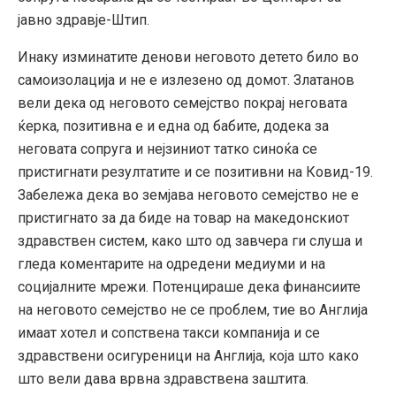
јавно здравје-Штип.
Инаку изминатите денови неговото детето било во
самоизолација и не е излезено од домот. Златанов
вели дека од неговото семејство покрај неговата
ќерка, позитивна е и една од бабите, додека за
неговата сопруга и нејзиниот татко синоќа се
пристигнати резултатите и се позитивни на Ковид-19.
Забележа дека во земјава неговото семејство не е
пристигнато за да биде на товар на македонскиот
здравствен систем, како што од завчера ги слуша и
гледа коментарите на одредени медиуми и на
социјалните мрежи. Потенцираше дека финансиите
на неговото семејство не се проблем, тие во Англија
имаат хотел и сопствена такси компанија и се
здравствени осигуреници на Англија, која што како
што вели дава врвна здравствена заштита.