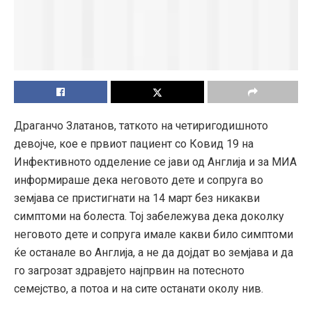
Драганчо Златанов, таткото на четиригодишното
девојче, кое е првиот пациент со Ковид 19 на
Инфективното одделение се јави од Англија и за МИА
информираше дека неговото дете и сопруга во
земјава се пристигнати на 14 март без никакви
симптоми на болеста. Тој забележува дека доколку
неговото дете и сопруга имале какви било симптоми
ќе останале во Англија, а не да дојдат во земјава и да
го загрозат здравјето најпрвин на потесното
семејство, а потоа и на сите останати околу нив.