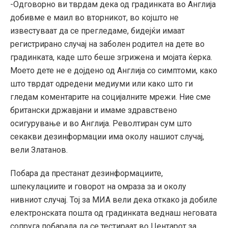
-Одговорно ви тврдам дека од градинката во Англија
добивме е маил во вторникот, во којшто не
известуваат да се прегледаме, бидејќи имаат
регистрирано случај на заболен родител на дете во
градинката, каде што беше згрижена и мојата ќерка.
Моето дете не е дојдено од Англија со симптоми, како
што тврдат одредени медиуми или како што ги
гледам коментарите на социјалните мрежи. Ние сме
британски државјани и имаме здравствено
осигурување и во Англија. Револтиран сум што
секакви дезинформации има околу нашиот случај,
вели Златанов.
Побара да престанат дезинформациите,
шпекулациите и говорот на омраза за и околу
нивниот случај. Тој за МИА вели дека откако ја добиле
електронската пошта од градинката веднаш неговата
сопруга побарала да се тестираат во Центарот за