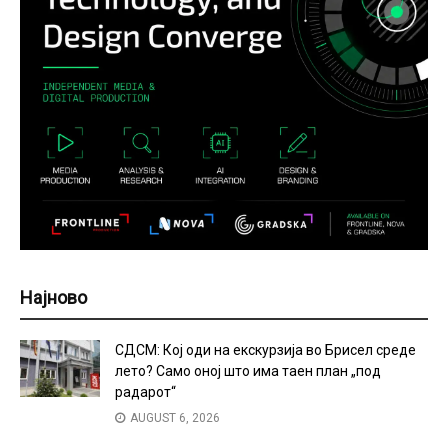
Најново
СДСМ: Кој оди на екскурзија во Брисел среде
лето? Само оној што има таен план „под
радарот“
AUGUST 6, 2026