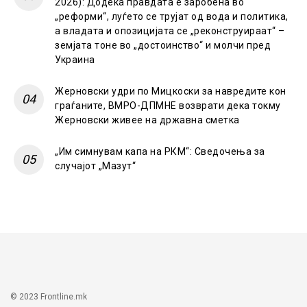
2026): Додека правдата е заробена во
„реформи“, луѓето се трујат од вода и политика,
а владата и опозицијата се „реконструираат“ –
земјата тоне во „достоинство“ и молчи пред
Украина
Жерновски удри по Мицкоски за навредите кон
граѓаните, ВМРО-ДПМНЕ возврати дека токму
Жерновски живее на државна сметка
„Им симнувам капа на РКМ“: Сведочења за
случајот „Мазут“
© 2023 Frontline.mk