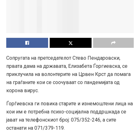
Сопругата на претседателот Стево Пендаровски,
првата дама на државата, Елизабета Ѓоргиевска, се
приклучила на волонтерите на Црвен Крст да помага
на граѓаните кои се соочуваат со пандемијата од
корона вирус.
Ѓорѓиевска ги повика старите и изнемоштени лица на
кои им е потребна психо-социјална поддршкада се
јават на телефонскиот број: 075/352-246, а сите
останати на 071/379-119.