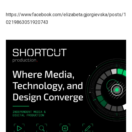
https://www.facebook.com/elizabeta.gjorgievska/posts/1
0219863051920743