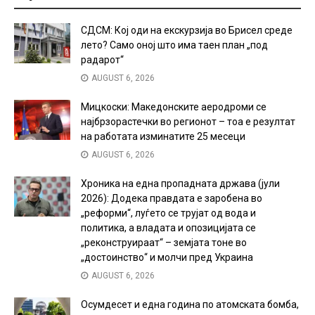
СДСМ: Кој оди на екскурзија во Брисел среде
лето? Само оној што има таен план „под
радарот“
AUGUST 6, 2026
Мицкоски: Македонските аеродроми се
најбрзорастечки во регионот – тоа е резултат
на работата изминатите 25 месеци
AUGUST 6, 2026
Хроника на една пропадната држава (јули
2026): Додека правдата е заробена во
„реформи“, луѓето се трујат од вода и
политика, а владата и опозицијата се
„реконструираат“ – земјата тоне во
„достоинство“ и молчи пред Украина
AUGUST 6, 2026
Осумдесет и една година по атомската бомба,