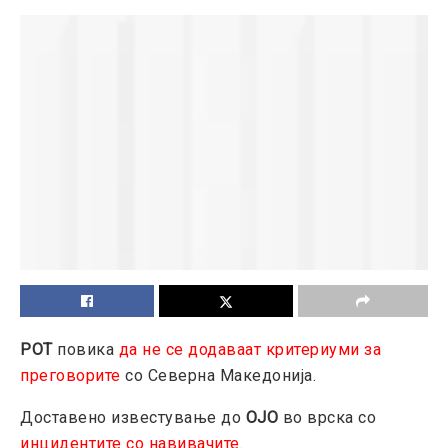
РОТ
повика
да не се додаваат критериуми за
преговорите
со Северна Македонија.
Доставено известување до
ОЈО
во врска со
инцидентите со навивачите
.