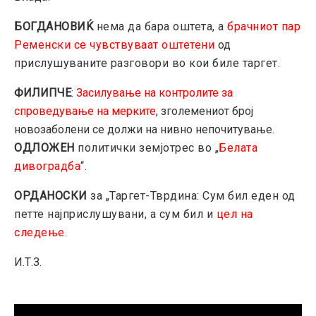
БОГДАНОВИЌ
нема да бара оштета, а
брачниот пар
Ременски се чувствуваат оштетени
од
прислушуваните разговори во кои биле таргет.
ФИЛИПЧЕ
:
Засилување на контролите за
спроведување на мерките
, зголемениот број
новозаболени се должи на нивно непочитување.
ОДЛОЖЕН
политички земјотрес во „
Белата
дивоградба
“.
ОРДАНОСКИ
за „Таргет-Тврдина: Сум бил еден од
петте најприслушувани, а сум бил и
цел на
следење.
И.Т.З.