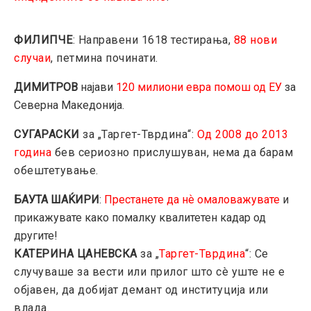
ФИЛИПЧЕ
: Направени 1618 тестирања,
88 нови
случаи
, петмина починати.
ДИМИТРОВ
најави
120 милиони евра помош од ЕУ
за
Северна Македонија.
СУГАРАСКИ
за „Таргет-Тврдина“:
Од 2008 до 2013
година
бев сериозно прислушуван, нема да барам
обештетување.
БАУТА ШАЌИРИ
:
Престанете да нѐ омаловажувате
и
прикажувате како помалку квалитетен кадар од
другите!
КАТЕРИНА ЦАНЕВСКА
за „
Таргет-Тврдина
“: Се
случуваше за вести или прилог што сè уште не е
објавен, да добијат демант од институција или
влада.