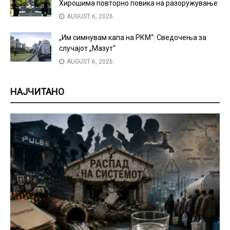
Хирошима повторно повика на разоружување
AUGUST 6, 2026
„Им симнувам капа на РКМ“: Сведочења за
случајот „Мазут“
AUGUST 6, 2026
НАЈЧИТАНО