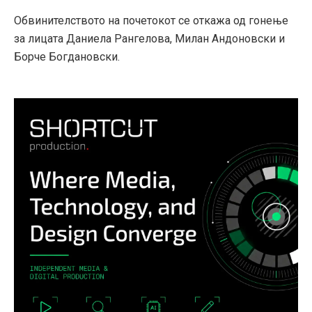
Обвинителството на почетокот се откажа од гонење
за лицата Даниела Рангелова, Милан Андонoвски и
Борче Богдановски.