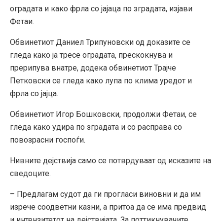
оградата и како фрла со јајаца по зградата, изјави
Фетаи.
Обвинетиот Даниел Трипуновски од доказите се
гледа како ја тресе оградата, прескокнува и
прерипува внатре, додека обвинетиот Трајче
Петковски се гледа како лупа по клима уредот и
фрла со јајца.
Обвинетиот Игор Бошковски, продолжи Фетаи, се
гледа како удира по зградата и со расправа со
повозрасни госпоѓи.
Нивните дејствија само се потврдуваат од исказите на
сведоците.
– Предлагам судот да ги прогласи виновни и да им
изрече соодветни казни, а притоа да се има предвид
и интензитетот на дејствијата. За поттикнувачите