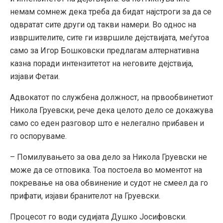
немам сомнеж дека треба да бидат најстроги за да се
одвратат сите други од такви намери. Во однос на
извршителите, сите ги извршиле дејствијата, меѓутоа
само за Игор Бошковски предлагам алтернативна
казна поради интензитетот на неговите дејствија,
изјави Фетаи.
Адвокатот по службена должност, на првообвинетиот
Никола Груевски, рече дека целото дело се докажува
само со еден разговор што е нелегално прибавен и
го оспоруваме.
– Помилувањето за ова дело за Никола Груевски не
може да се отповика. Тоа постоела во моментот на
покревање на ова обвинение и судот не смеел да го
прифати, изјави бранителот на Груевски.
Процесот го води судијата Душко Јосифовски.