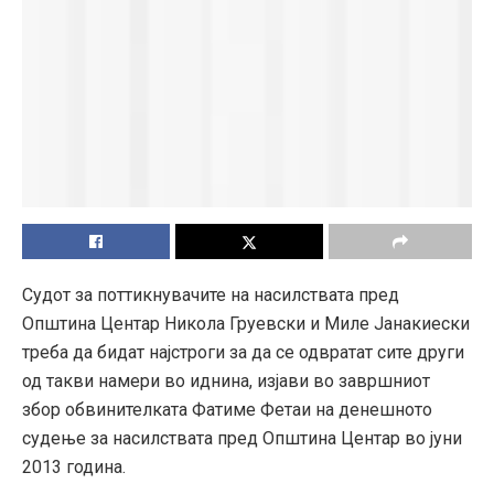
Судот за поттикнувачите на насилствата пред
Општина Центар Никола Груевски и Миле Јанакиески
треба да бидат најстроги за да се одвратат сите други
од такви намери во иднина, изјави во завршниот
збор обвинителката Фатиме Фетаи на денешното
судење за насилствата пред Општина Центар во јуни
2013 година.