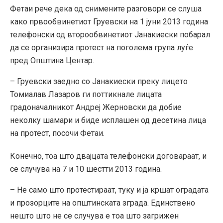
Фетаи рече дека од снимените разговори се слуша
како првообвинетиот Груевски на 1 јуни 2013 година
телефонски од второобвинетиот Јанакиески побарал
да се организира протест на поголема група луѓе
пред Општина Центар.
– Груевски заедно со Јанакиески преку лицето
Томиалав Лазаров ги поттикнале лицата
градоначалникот Андреј Жерновски да добие
неколку шамари и биде исплашен од десетина лица
на протест, посочи Фетаи.
Конечно, тоа што двајцата телефонски договараат, и
се случува на 7 и 10 шестти 2013 година.
– Не само што протестираат, туку и ја кршат оградата
и прозорците на општинската зграда. Единствено
нешто што не се случува е тоа што загрижен