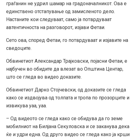
граѓанин не удрил шамар на градоначалникот. Ова е
единствено отстапување од замисленото дело.
Настаните кои следуваат, само ја потврдуваат
автентичноста на разговорот, изјави Фетаи.
Сето ова, според Фетаи, го потврдуваат и изјавите на
сведоците.
Обвинетиот Александар Трајковски, појасни Фетаи, е
најбучен во обидите да влезат во Општина Центар,
што се гледа во видео доказите.
Обвинетиот Дарко Стојчевски, од доказите се гледа
како се издвојува од толпата и тропа по прозорците и
извикува уаа, уаа.
– Од видеото се гледа како се обидува да го земе
мобилниот на Билjана Секуловска и се заканува дека
ќе и удри една. Од друго видео се гледа како ја крши