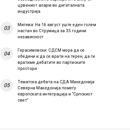
црвениот аларм во дигиталната
индустрија
Митева: На 16 август уште еден голем
настан во Струмица за 35 години
независност
Герасимовски: СДСМ мора да се
обедини и да се врати на терен, да ги
вратиме дебатите во партиските
простори
Тематска дебата на СДА Македонија:
Северна Македонија помеѓу
европската интеграција и “Српскиот
свет”