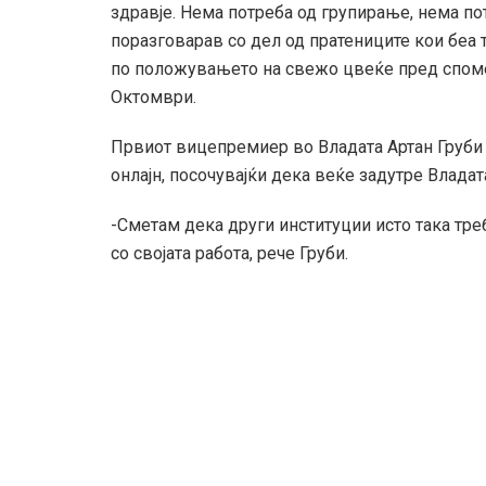
здравје. Нема потреба од групирање, нема по
поразговарав со дел од пратениците кои беа т
по положувањето на свежо цвеќе пред спомен
Октомври.
Првиот вицепремиер во Владата Артан Груби 
онлајн, посочувајќи дека веќе задутре Влада
-Сметам дека други институции исто така тр
со својата работа, рече Груби.