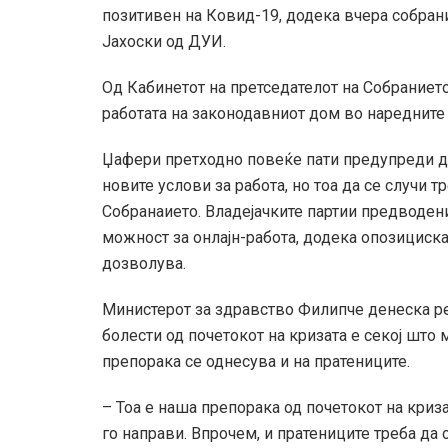
позитивен на Ковид-19, додека вчера собра
Јахоски од ДУИ.
Од Кабинетот на претседателот на Собраниет
работата на законодавниот дом во наредните
Џафери претходно повеќе пати предупреди де
новите услови за работа, но тоа да се случи 
Собранаието. Владејачките партии предводен
можност за онлајн-работа, додека опозициск
дозволува.
Министерот за здравство Филипче денеска ре
болести од почетокот на кризата е секој што м
препорака се однесува и на пратениците.
– Тоа е наша препорака од почетокот на криза
го направи. Впрочем, и пратениците треба да 