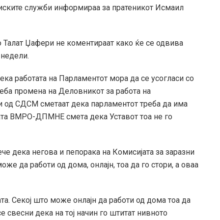
ниските служби информираа за пратеникот Исмаил
о Талат Џафери не коментираат како ќе се одвива
 недели.
ка работата на Парламентот мора да се усогласи со
треба промена на Деловникот за работа на
и од СДСМ сметаат дека парламентот треба да има
ата ВМРО-ДПМНЕ смета дека Уставот тоа не го
че дека негова и пепорака на Комисијата за заразни
оже да работи од дома, онлајн, тоа да го стори, а оваа
та. Секој што може онлајн да работи од дома тоа да
се свесни дека на тој начин го штитат нивното