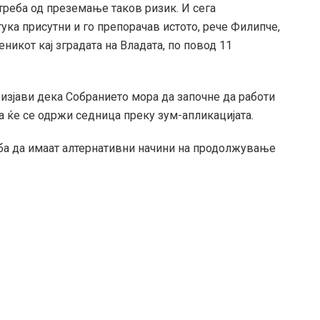
треба од преземање таков ризик. И сега
ука присутни и го препорачав истото, рече Филипче,
икот кај зградата на Владата, по повод 11
изјави дека Собранието мора да започне да работи
та ќе се одржи седница преку зум-апликацијата.
еба да имаат алтернативни начини на продолжување