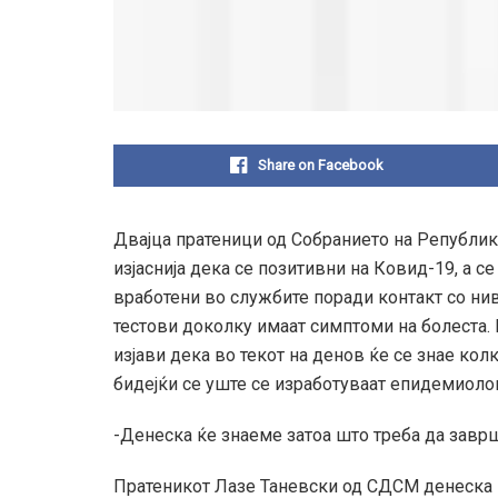
Share on Facebook
Двајца пратеници од Собранието на Републик
изјаснија дека се позитивни на Ковид-19, а 
вработени во службите поради контакт со нив
тестови доколку имаат симптоми на болеста.
изјави дека во текот на денов ќе се знае ко
бидејќи се уште се изработуваат епидемиоло
-Денеска ќе знаеме затоа што треба да завр
Пратеникот Лазе Таневски од СДСМ денеска 