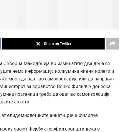
Share on Twitter
а Северна Македонија во изминатите два дена се
се уште нема информација колкумина нивни колеги и
 ќе мора да одат во самоизолација или да направат
 Министерот за здравство Венко Филипче денеска
лкумина пратеници треба да одат во самоизолација
шките анкети.
шат епидемиолошките анкети, рече Филипче.
преку својот Фејсбук профил соопшти дека е