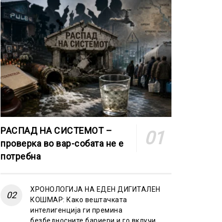
РАСПАД НА СИСТЕМОТ –
проверка во вар-собата не е
потребна
ХРОНОЛОГИЈА НА ЕДЕН ДИГИТАЛЕН
КОШМАР: Како вештачката
интелигенција ги премина
безбедносните бариери и го вклучи