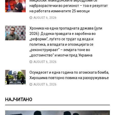
Мицкоски: Македонските аеродроми се
најбрзорастечки во регионот – тоа е резултат
на работата изминатите 25 месеци
AUGUST 6, 2026
Хроника на една пропадната држава (јули
2026): Додека правдата е заробена во
„реформи“, луѓето се трујат од вода и
политика, а владата и опозицијата се
„реконструираат“ – земјата тоне во
„достоинство“ и молчи пред Украина
AUGUST 6, 2026
Осумдесет и една година по атомската бомба,
Хирошима повторно повика на разоружување
AUGUST 6, 2026
НАЈЧИТАНО