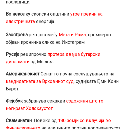
последици.
Во неколку
скопски општини
утре прекин на
електричната
енергија.
Заострена
реторка меѓу
Мета и Рама
, премиерот
објави иронична слика на Инстаграм.
Русија
реципрочно
протера двајца бугарски
дипломати
од Москва.
Американскиот
Сенат го почна сослушувањето на
кандидатката за Врховниот суд
, судијката Ејми Кони
Барет.
Фејсбук
забранува секакви
содржини што го
негираат Холокаустот
.
Сваминатан
: Повеќе од
180 земји се вклучија во
финансирањето
на вакцините против коронавирусот.