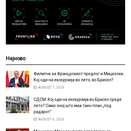
Најново
Филипче за Францускиот предлог и Мицкоски:
Кој оди на екскурзија во лето, во Брисел?
AUGUST 7, 2026
СДСМ: Кој оди на екскурзија во Брисел среде
лето? Само оној што има таен план „под
радарот“
AUGUST 6, 2026