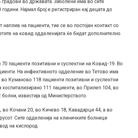
5 градови во државата. Заболени има во сите
 години. Најмал број е регистриран кај децата до
наплив на пациенти, тие се во постојан контакт со
етите на ковид одделенијата ќе бидат дополнително
 70 пациенти позитивни и суспектни на Ковид-19. Во
циенти. На инфективното одделение во Тетово има
 а во Куманово 118 пациенти позитивни и суспектни
 хоспитализирано 111 пациенти, во Прилеп 104, во
2 болни, известија од Министерството.
 во Кочани 20, во Кичево 18, Кавадарци 44, а во
русот. Сите одделенија на клиничките болници
вод на кислород.