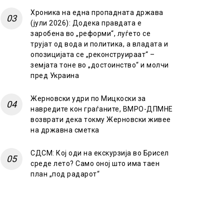
Хроника на една пропадната држава
(јули 2026): Додека правдата е
заробена во „реформи“, луѓето се
трујат од вода и политика, а владата и
опозицијата се „реконструираат“ –
земјата тоне во „достоинство“ и молчи
пред Украина
Жерновски удри по Мицкоски за
навредите кон граѓаните, ВМРО-ДПМНЕ
возврати дека токму Жерновски живее
на државна сметка
СДСМ: Кој оди на екскурзија во Брисел
среде лето? Само оној што има таен
план „под радарот“