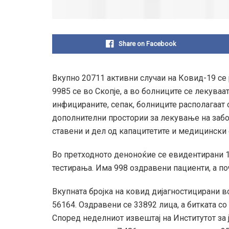
Share on Facebook
Вкупно 20711 активни случаи на Ковид-19 се 
9985 се во Скопје, а во болниците се лекуваат
инфицираните, сепак, болниците располагаат 
дополнителни простории за лекување на забо
ставени и дел од капацитетите и медицински 
Во претходното деноноќие се евидентирани 1
тестирања. Има 998 оздравени пациенти, а по
Вкупната бројка на ковид дијагностицирани в
56164. Оздравени се 33892 лица, а битката со 
Според неделниот извештај на Институтот за 