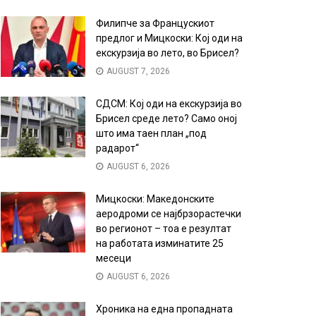
Филипче за Францускиот
предлог и Мицкоски: Кој оди на
екскурзија во лето, во Брисел?
AUGUST 7, 2026
СДСМ: Кој оди на екскурзија во
Брисел среде лето? Само оној
што има таен план „под
радарот“
AUGUST 6, 2026
Мицкоски: Македонските
аеродроми се најбрзорастечки
во регионот – тоа е резултат
на работата изминатите 25
месеци
AUGUST 6, 2026
Хроника на една пропадната