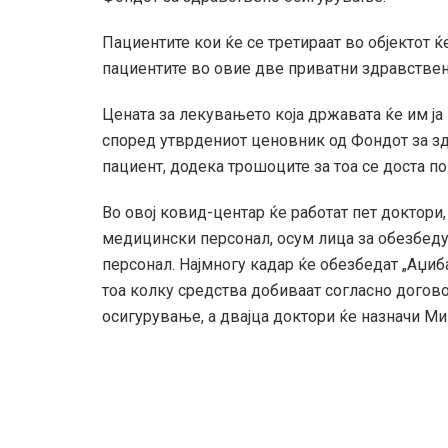
Пациентите кои ќе се третираат во објектот ќ
пациентите во овие две приватни здравствен
Цената за лекувањето која државата ќе им ја
според утврдениот ценовник од Фондот за з
пациент, додека трошоците за тоа се доста п
Во овој ковид-центар ќе работат пет доктори
медицински персонал, осум лица за обезбеду
персонал. Најмногу кадар ќе обезбедат „Аџи
тоа колку средства добиваат согласно догов
осигурување, а двајца доктори ќе назначи Ми