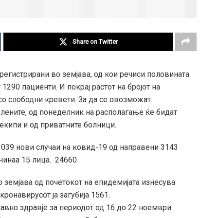
Share on Twitter
регистрирани во земјава, од кои речиси половината
 1290 пациенти. И покрај растот на бројот на
со слободни кревети. За да се овозможат
лените, од понеделник на располагање ќе бидат
екипи и од приватните болници.
039 нови случаи на ковид-19 од направени 3143
чинаа 15 лица. 24660
о земјава од почетокот на епидемијата изнесува
кронавирусот ја загубија 1561.
јавно здравје за периодот од 16 до 22 ноември