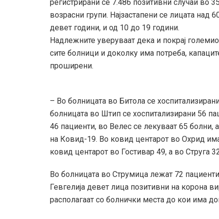
регистрирани сe 7.486 позитивни случаи во 3
возрасни групи. Најзастапени се лицата над 60
девет години, и од 10 до 19 години.
Надлежните уверуваат дека и покрај големиот 
сите болници и доколку има потреба, капацит
проширени.
– Во болницата во Битола се хоспитализирани
болницата во Штип се хоспитализирани 56 па
46 пациенти, во Велес се лекуваат 65 болни,
на Ковид-19. Во ковид центарот во Охрид има
ковид центарот во Гостивар 49, а во Струга 3
Во болницата во Струмица лежат 72 пациенти,
Гевгелија девет лица позитивни на корона ви
располагаат со болнички места до кои има до