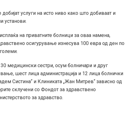
е добијат услуги на исто ниво како што добиваат и
и установи.
 исплаќа на приватните болници за оваа намена,
дравствено осигурување изнесува 100 евра од ден по
оголеми.
, 30 медицински сестри, осум болничари и друг
вање, шест лица администрација и 12 лица болнички
бадем Систина“ и Клиниката „Жан Митрев“ зависно од
орите склучени со Фондот за здравствено
нистерството за здравство.