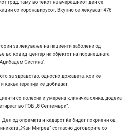
от град, таму во текот на вчерашниот ден се
ации со коронавирусот. Вкупно се лекуваат 476
тории за лекување на пациенти заболени од
ње во ковид-центар на објектот на поранешната
Аџибадем Систина“.
то за здравство, односно државата, кои ќе
 и каква терапија ќе добиваат.
ациенти со полесна и умерена клиничка слика, додека
тираат во ГОБ „8 Септември“.
а. Дел од опремата и кадарот ќе бидат покриени од
иниката „Жан Митрев“ согласно договорите со