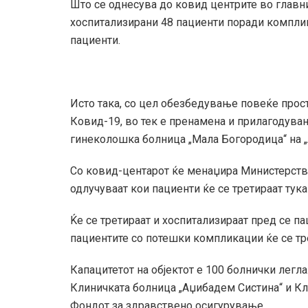
Што се однесува до ковид центрите во главни
хоспитализирани 48 пациенти поради комплик
пациенти.
Исто така, со цел обезбедување повеќе прос
Ковид-19, во тек е пренамена и прилагодува
гинеколошка болница „Мала Богородица“ на „
Со ковид-центарот ќе менаџира Министерство
одлучуваат кои пациенти ќе се третираат тука
Ќе се третираат и хоспитализираат пред се п
пациентите со потешки компликации ќе се тре
Капацитетот на објектот e 100 болнички легл
Клиничката болница „Аџибадем Систина“ и Кл
Фондот за здравствено осигурување.