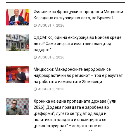
Филипче за Францускиот предлог и Мицкоски:
Кој оди на екскурзија во лето, во Брисел?
AUGUST 7, 2026
СДСМ: Кој оди на екскурзија во Брисел среде
лето? Само оној што има таен план „под
радарот“
AUGUST 6, 2026
Мицкоски: Македонските аеродроми се
најбрзорастечки во регионот – тоа е резултат
на работата изминатите 25 месеци
AUGUST 6, 2026
Хроника на една пропадната држава (јули
2026): Додека правдата е заробена во
„реформи“, луѓето се трујат од вода и
политика, а владата и опозицијата се
„реконструираат“ – земјата тоне во