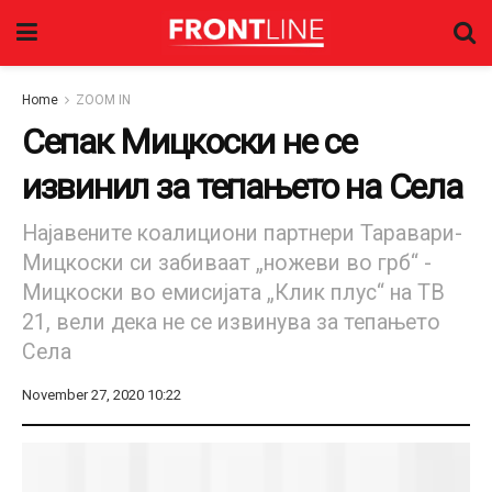
Home
ZOOM IN
Сепак Мицкоски не се
извинил за тепањето на Села
Најавените коалициони партнери Таравари-
Мицкоски си забиваат „ножеви во грб“ -
Мицкоски во емисијата „Клик плус“ на ТВ
21, вели дека не се извинува за тепањето
Села
November 27, 2020 10:22